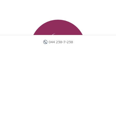
044 238-7-238
Головна
Готелі
Пошук туру
Вебінари
Країни
Круїзи
Акції
Новини
Документи
Агентам
Про компанію
Звіти