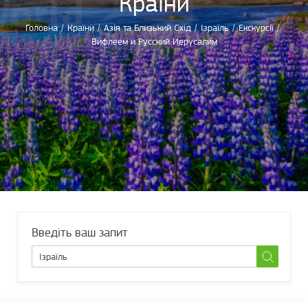
Країни
Головна
/
Країни
/
Азія та Близький Схід
/
Ізраїль
/
Екскурсії
/
Вифлеем и Русский Иерусалим
Введіть ваш запит