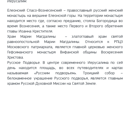
Иерусалим:
Елеонский Спасо-Вознесенский – православный русский женский
монастырь на вершине Елеонской горы. На территории монастыря
находится место где, согласно преданию, стояла Богородица во
время Вознесения, а также место Первого и Второго обретения
главы Иоанна Крестителя.
Храм Марии Магдалины – златоглавый храм святой
равноопостольной Марии Магдалины. Относится к РПЦЗ
Московского патриархата, является главной церковью женского
Гефсиманского монастыря Вифанской общины Воскресения
Христова.
Русское Подворье. В центре современного Иерусалима по сей
день находится площадь, во всех путеводителях и картах
называемая «Русским подворьем». Троицкий собор –
белокаменное украшение Русского подворья, является главным
храмом Русской Духовной Миссии на Святой Земле.