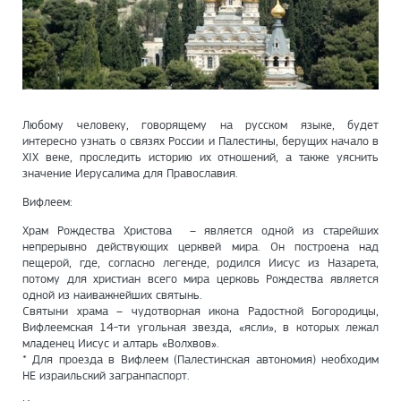
Любому человеку, говорящему на русском языке, будет
интересно узнать о связях России и Палестины, берущих начало в
XIX веке, проследить историю их отношений, а также уяснить
значение Иерусалима для Православия.
Вифлеем:
Храм Рождества Христова – является одной из старейших
непрерывно действующих церквей мира. Он построена над
пещерой, где, согласно легенде, родился Иисус из Назарета,
потому для христиан всего мира церковь Рождества является
одной из наиважнейших святынь.
Святыни храма – чудотворная икона Радостной Богородицы,
Вифлеемская 14-ти угольная звезда, «ясли», в которых лежал
младенец Иисус и алтарь «Волхвов».
* Для проезда в Вифлеем (Палестинская автономия) необходим
НЕ израильский загранпаспорт.