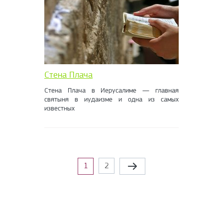
Стена Плача
Стена Плача в Иерусалиме — главная
святыня в иудаизме и одна из самых
известных
Сторінки
1
2