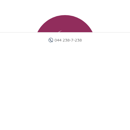
044 238-7-238
Головна
Готелі
Пошук туру
Вебінари
Країни
Круїзи
Акції
Новини
Документи
Агентам
Про компанію
Звіти
Контакти
Карта сайту