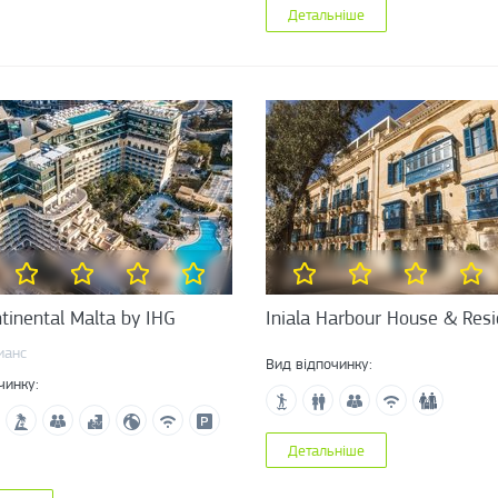
Детальніше
tinental Malta by IHG
Iniala Harbour House & Res
ианс
Вид відпочинку:
чинку:
Детальніше