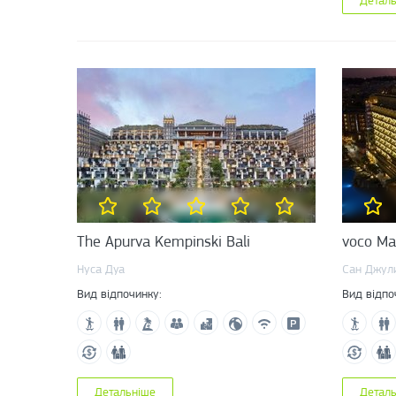
The Apurva Kempinski Bali
voco Ma
Нуса Дуа
Сан Джул
Вид відпочинку:
Вид відпо
Детальніше
Детал