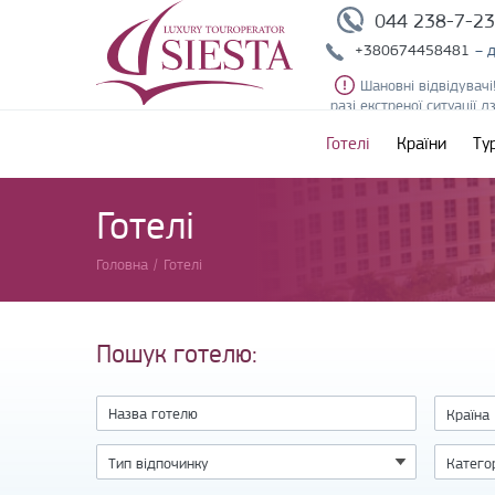
044 238-7-2
+380674458481
– 
Шановні відвідувачі
разі екстреної ситуації 
Готелі
Країни
Ту
Готелі
Головна
/
Готелі
Пошук готелю: