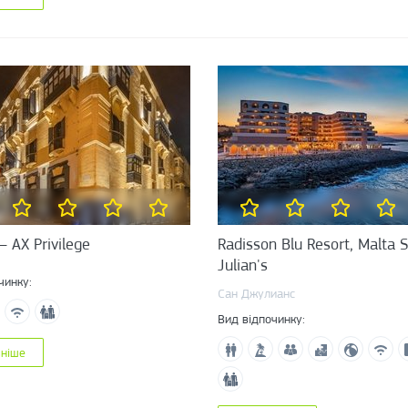
 – AX Privilege
Radisson Blu Resort, Malta S
Julian's
чинку:
Сан Джулианс
Вид відпочинку:
ьніше