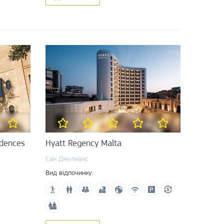
idences
Hyatt Regency Malta
Сан Джулианс
Вид відпочинку: