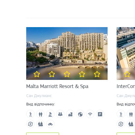
Malta Marriott Resort & Spa
InterCon
Сан Джулианс
Сан Джул
Вид відпочинку:
Вид відпо