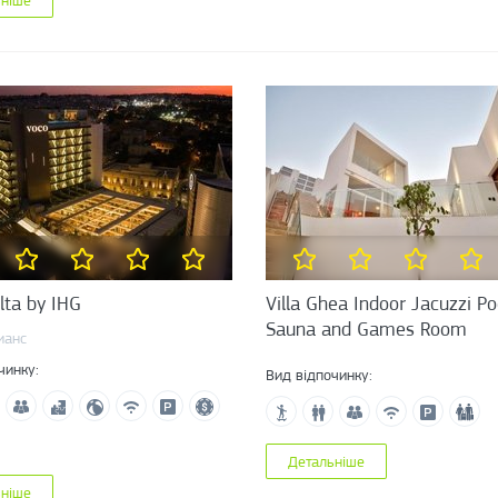
lta by IHG
Villa Ghea Indoor Jacuzzi Po
Sauna and Games Room
ианс
чинку:
Вид відпочинку:
Детальніше
ьніше