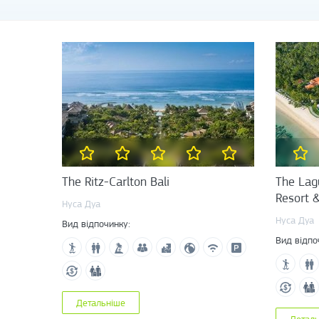
The Ritz-Carlton Bali
The Lagu
Resort 
Нуса Дуа
Нуса Дуа
Вид відпочинку:
Вид відпо
Детальніше
Детал