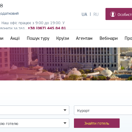
38
додатковий
UA
RU
Особист
! Наш офіс працює з 9:00 до 19:00. У
дзвонити за тел.
+38 (067) 445 84 81
ри
Акції
Пошук туру
Круїзи
Агентам
Вебінари
Про