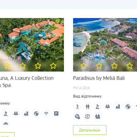
na, A Luxury Collection
Paradisus by Meliá Bali
& Spa
Нуса Дуа
Вид відпочинку:
чинку:
Детальніше
ьніше