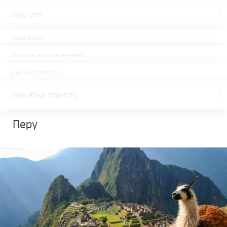
Послуги
Трансфери
Доплата за гала вечерю
Ціни на послуги
Пам'ятка туристу
Перу