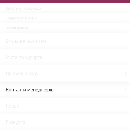
Загальна інформація
Транспорт в країні
Кухня країни
Визначні пам'ятки
Міста та курорти
Правила в'їзду
Контакти менеджерів
Готелі
Екскурсії