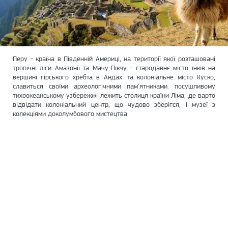
Перу - країна в Південній Америці, на території якої розташовані
тропічні ліси Амазонії та Мачу-Пікчу - стародавнє місто інків на
вершині гірського хребта в Андах. та колоніальне місто Куско,
славиться своїми археологічними пам'ятниками. посушливому
тихоокеанському узбережжі лежить столиця країни Ліма, де варто
відвідати колоніальний центр, що чудово зберігся, і музеї з
колекціями доколумбового мистецтва