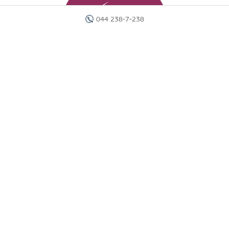
044 238-7-238
Головна
Готелі
Пошук туру
Вебінари
Країни
Круїзи
Акції
Новини
Документи
Агентам
Про компанію
Звіти
Контакти
Карта сайту
г. Киев, ул. Исаакяна, 2.