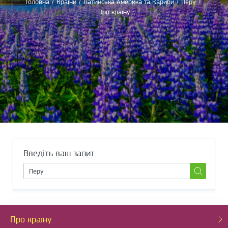
Головна
/
Країни
/
Латинська Америка та Кариби
/
Перу
/
Про країну
Введіть ваш запит
Про країну