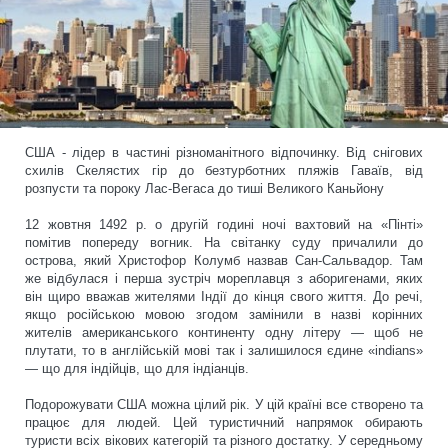
США - лідер в частині різноманітного відпочинку. Від снігових
схилів Скелястих гір до безтурботних пляжів Гаваїв, від
розпусти та пороку Лас-Вегаса до тиші Великого Каньйону
12 жовтня 1492 р. о другій годині ночі вахтовий на «Пінті»
помітив попереду вогник. На світанку суду причалили до
острова, який Христофор Колумб назвав Сан-Сальвадор. Там
же відбулася і перша зустріч мореплавця з аборигенами, яких
він щиро вважав жителями Індії до кінця свого життя. До речі,
якщо російською мовою згодом замінили в назві корінних
жителів американського континенту одну літеру — щоб не
плутати, то в англійській мові так і залишилося єдине «indians»
— що для індійців, що для індіанців.
Подорожувати США можна цілий рік. У цій країні все створено та
працює для людей. Цей туристичний напрямок обирають
туристи всіх вікових категорій та різного достатку. У середньому