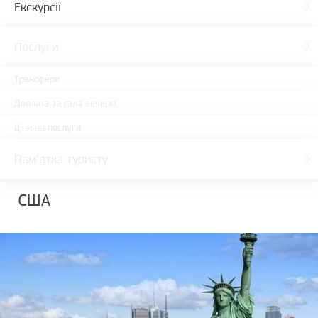
Екскурсії
Послуги
Трансфери
Доплата за гала вечерю
Ціни на послуги
Пам'ятка туристу
США