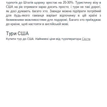
турпотік до Штатів щороку зростає на 20-30%. Туристичну візу в
США на рік отримати зараз досить просто, і тури не такі дорогі,
як досі думають багато хто. Завжди можна підібрати потрібний
для будь-якого гаманця варіант відпочинку в цій країні з
безмежними можливостями для подорожі. Багато хто приїжджає
до країни, щоб настояти в англійській мові.
Тури США
Купити тур до США. Найнижчі ціни від туроператора
Сієста