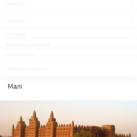
Екскурсії
Послуги
Трансфери
Доплата за гала вечерю
Ціни на послуги
Пам'ятка туристу
Малі