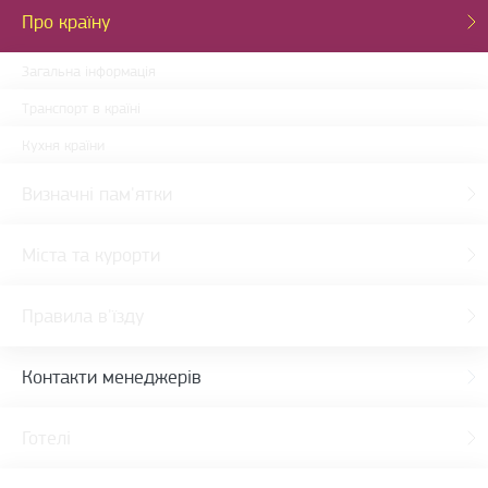
Про країну
Загальна інформація
Транспорт в країні
Кухня країни
Визначні пам'ятки
Міста та курорти
Правила в'їзду
Контакти менеджерів
Готелі