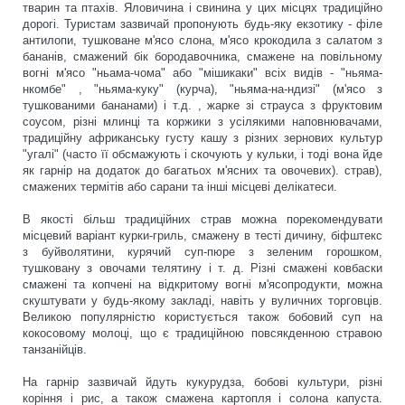
тварин та птахів. Яловичина і свинина у цих місцях традиційно
дорогі. Туристам зазвичай пропонують будь-яку екзотику - філе
антилопи, тушковане м'ясо слона, м'ясо крокодила з салатом з
бананів, смажений бік бородавочника, смажене на повільному
вогні м'ясо "ньама-чома" або "мішикаки" всіх видів - "ньяма-
нкомбе" , "ньяма-куку" (курча), "ньяма-на-ндизі" (м'ясо з
тушкованими бананами) і т.д. , жарке зі страуса з фруктовим
соусом, різні млинці та коржики з усілякими наповнювачами,
традиційну африканську густу кашу з різних зернових культур
"угалі" (часто її обсмажують і скочують у кульки, і тоді вона йде
як гарнір на додаток до багатьох м'ясних та овочевих). страв),
смажених термітів або сарани та інші місцеві делікатеси.
В якості більш традиційних страв можна порекомендувати
місцевий варіант курки-гриль, смажену в тесті дичину, біфштекс
з буйволятини, курячий суп-пюре з зеленим горошком,
тушковану з овочами телятину і т. д. Різні смажені ковбаски
смажені та копчені на відкритому вогні м'ясопродукти, можна
скуштувати у будь-якому закладі, навіть у вуличних торговців.
Великою популярністю користується також бобовий суп на
кокосовому молоці, що є традиційною повсякденною стравою
танзанійців.
На гарнір зазвичай йдуть кукурудза, бобові культури, різні
коріння і рис, а також смажена картопля і солона капуста.