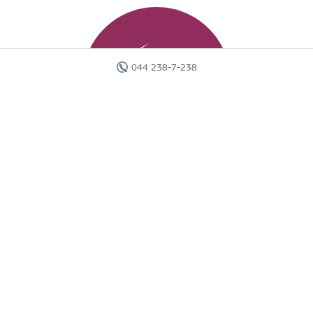
044 238-7-238
Головна
Готелі
Пошук туру
Вебінари
Країни
Круїзи
Акції
Новини
Документи
Агентам
Про компанію
Звіти
Контакти
Карта сайту