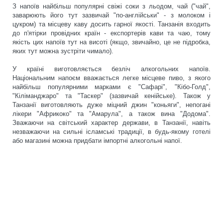
З напоїв найбільш популярні свіжі соки з льодом, чай ("чай",
заварюють його тут зазвичай "по-англійськи" - з молоком і
цукром) та місцеву каву досить гарної якості. Танзанія входить
до п'ятірки провідних країн - експортерів кави та чаю, тому
якість цих напоїв тут на висоті (якщо, звичайно, це не підробка,
яких тут можна зустріти чимало).
У країні виготовляється безліч алкогольних напоїв.
Національним напоєм вважається легке місцеве пиво, з якого
найбільш популярними марками є "Сафарі", "Кібо-Голд",
"Кіліманджаро" та "Таскер" (зазвичай кенійське). Також у
Танзанії виготовляють дуже міцний джин "коньяги", непогані
лікери "Африкоко" та "Амарула", а також вина "Додома".
Зважаючи на світський характер держави, в Танзанії, навіть
незважаючи на сильні ісламські традиції, в будь-якому готелі
або магазині можна придбати імпортні алкогольні напої.