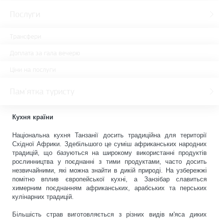
Послуги
Трансфери
Доплата за гала вечерю
Ціни на послуги
Пам'ятка туристу
Кухня країни
Національна кухня Танзанії досить традиційна для території
Східної Африки. Здебільшого це суміш африканських народних
традицій, що базуються на широкому використанні продуктів
рослинництва у поєднанні з тими продуктами, часто досить
незвичайними, які можна знайти в дикій природі. На узбережжі
помітно вплив європейської кухні, а Занзібар славиться
химерним поєднанням африканських, арабських та перських
кулінарних традицій.
Більшість страв виготовляється з різних видів м'яса диких