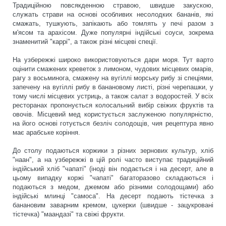
Традиційною повсякденною стравою, швидше закускою,
служать страви на основі особливих несолодких бананів, які
смажать, тушкують, запікають або томлять у печі разом з
м'ясом та арахісом. Дуже популярні індійські соуси, зокрема
знаменитий "каррі", а також різні місцеві спеції.
На узбережжі широко використовуються дари моря. Тут варто
оцінити смажених креветок з лимоном, чудових місцевих омарів,
рагу з восьминога, смажену на вугіллі морську рибу зі спеціями,
запечену на вугіллі рибу в банановому листі, різні черепашки, у
тому числі місцевих устриць, а також салат з водоростей. У всіх
ресторанах пропонується колосальний вибір свіжих фруктів та
овочів. Місцевий мед користується заслуженою популярністю,
на його основі готується безліч солодощів, чия рецептура явно
має арабське коріння.
До столу подаються коржики з різних зернових культур, хліб
"наан", а на узбережжі в цій ролі часто виступає традиційний
індійський хліб "чапаті" (іноді він подається і на десерт, але в
цьому випадку коржі "чапаті" багаторазово складаються і
подаються з медом, джемом або різними солодощами) або
індійські млинці "самоса". На десерт подають тістечка з
банановим заварним кремом, цукерки (швидше - зацукровані
тістечка) "маандазі" та свіжі фрукти.