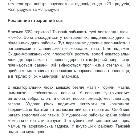
температура повітря опускається відповідно до +20 градусів,
+22 градусів та +8 градусів.
Рослинний і тваринний світ
Близько 30% території Танзанії займають сухі листопадні ліси -
міомбо. Вони знаходяться у центральних, південно-західних та
південно-східних районах. Тут переважає деревна рослинність із
чагарниками і галявинами низькорослих трав. Біля підніжжя
Східно-Африканського плоскогір'я ростуть вологі екваторіальні
ліси, де переважають червоне дерево і камфорний лавр, вище
починаються савани, які змінюються тропічними степами. На
прибережних рівнинах переважають паркова савана і пасовища,
а в гирлах річок – мангрові чагарники.
В екваторіальних лісах мешкає безліч мавп - горили, мавпи,
шимпанзе і собакоголові павіани. У саванах зустрічаються
антилопа, зебра, слон, гіпопотам, носоріг, жираф, лев, леопард,
гепард. Уздовж річок водяться бегемоти та крокодили.
Надзвичайно багатий та різноманітний світ пернатих. Особливо
багато водоплавних птахів. У піднесених районах країни зрідка
можна спостерігати страусів. З отруйних змій виділяються чорна
мамба та африканська гадюка. У внутрішніх районах Танзанії
водиться муха цеце.