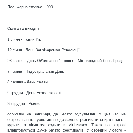
Полі жарна служба – 999
Свята та вихідні
1 січня - Новий Рік
12 січня - День Занзібарської Революції
26 квітня - День Об'єднання
1 травня - Міжнародний День Праці
7 червня - Індустріальний День
8 серпня - День селян
9 грудня - День Незалежності
25 грудня - Різдво
особливо на Занзібарі, де багато мусульман. У цей час на
острові навіть туристам не дозволено розпивати спиртні напої,
курити, а дівчатам ходити в міні-бюках. Також на острові
влаштовується дуже багато фестивалів. У середині лютого -