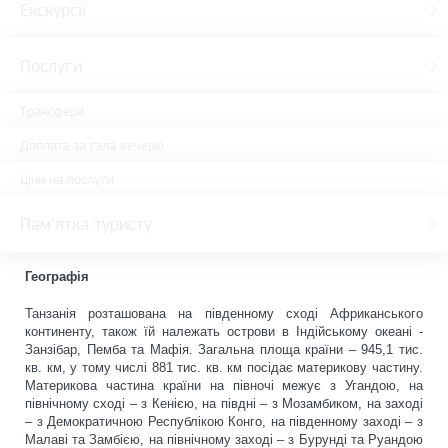
Екскурсії
Послуги
Трансфери
Доплата за гала вечерю
Ціни на послуги
Пам'ятка туристу
Географія
Танзанія розташована на південному сході Африканського
континенту, також їй належать острови в Індійському океані -
Занзібар, Пемба та Мафія. Загальна площа країни – 945,1 тис.
кв. км, у тому числі 881 тис. кв. км посідає материкову частину.
Материкова частина країни на півночі межує з Угандою, на
північному сході – з Кенією, на півдні – з Мозамбиком, на заході
– з Демократичною Республікою Конго, на південному заході – з
Малаві та Замбією, на північному заході – з Бурунді та Руандою