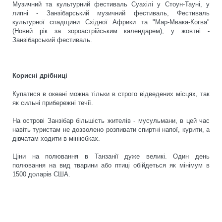
Музичний та культурний фестиваль Суахілі у Стоун-Тауні, у
липні - Занзібарський музичний фестиваль, Фестиваль
культурної спадщини Східної Африки та "Мар-Мвака-Когва"
(Новий рік за зороастрійським календарем), у жовтні -
Занзібарський фестиваль.
Корисні дрібниці
Купатися в океані можна тільки в строго відведених місцях, так
як сильні прибережні течії.
На острові Занзібар більшість жителів - мусульмани, в цей час
навіть туристам не дозволено розпивати спиртні напої, курити, а
дівчатам ходити в мініюбках.
Ціни на полювання в Танзанії дуже великі. Один день
полювання на вид тварини або птиці обійдеться як мінімум в
1500 доларів США.