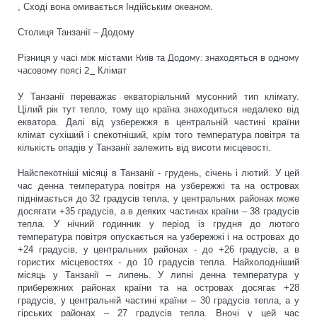
, Сході вона омивається Індійським океаном.
Столиця Танзанії – Додому
Київ та Додому: знаходяться в одному
Різниця у часі між містами
часовому поясі 2_
Клімат
У Танзанії переважає екваторіальний мусонний тип клімату.
Цілий рік тут тепло, тому що країна знаходиться недалеко від
екватора. Далі від узбережжя в центральній частині країни
клімат сухіший і спекотніший, крім того температура повітря та
кількість опадів у Танзанії залежить від висоти місцевості.
Найспекотніші місяці в Танзанії - грудень, січень і лютий. У цей
час денна температура повітря на узбережжі та на островах
піднімається до 32 градусів тепла, у центральних районах може
досягати +35 градусів, а в деяких частинах країни – 38 градусів
тепла. У нічний годинник у період із грудня до лютого
температура повітря опускається на узбережжі і на островах до
+24 градусів, у центральних районах - до +26 градусів, а в
гористих місцевостях - до 10 градусів тепла. Найхолодніший
місяць у Танзанії – липень. У липні денна температура у
прибережних районах країни та на островах досягає +28
градусів, у центральній частині країни – 30 градусів тепла, а у
гірських районах – 27 градусів тепла. Вночі у цей час