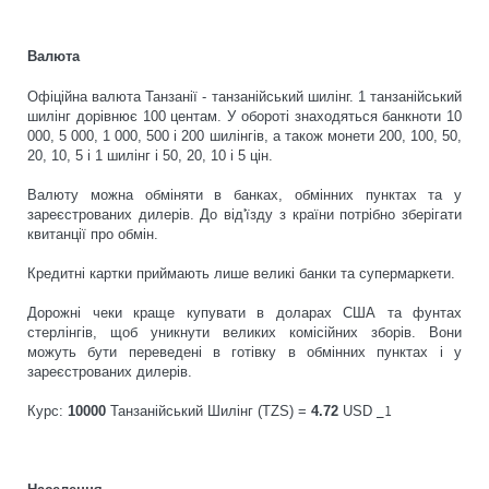
Валюта
Офіційна валюта Танзанії - танзанійський шилінг. 1 танзанійський
шилінг дорівнює 100 центам. У обороті знаходяться банкноти 10
000, 5 000, 1 000, 500 і 200 шилінгів, а також монети 200, 100, 50,
20, 10, 5 і 1 шилінг і 50, 20, 10 і 5 цін.
Валюту можна обміняти в банках, обмінних пунктах та у
зареєстрованих дилерів. До від'їзду з країни потрібно зберігати
квитанції про обмін.
Кредитні картки приймають лише великі банки та супермаркети.
Дорожні чеки краще купувати в доларах США та фунтах
стерлінгів, щоб уникнути великих комісійних зборів. Вони
можуть бути переведені в готівку в обмінних пунктах і у
зареєстрованих дилерів.
Курс:
10000
Танзанійський Шилінг (TZS) =
4.72
USD
_1