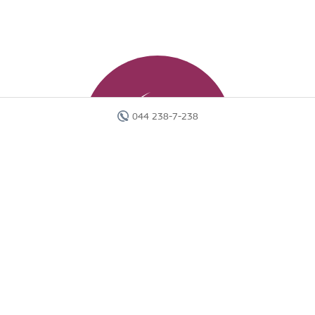
044 238-7-238
Головна
Готелі
Пошук туру
Вебінари
Країни
Круїзи
Акції
Новини
Документи
Агентам
Про компанію
Звіти