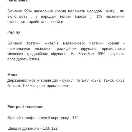
Населення
Близько 99% населення країни належать народам банту , які
включають , і народам нілоти (масаї ). 1% населення
становлять араби та європейці.
Релігія
Близько третини жителів материкової частини країни -
прихильники місцевих традиційних вірувань, прихильники
місцевих традиційних вірувань. На Занзібарі 99% віруючих
сповідують іслам.
Мова
Державних мов у країні дві - суахілі та англійська. Також існує
близько 100 місцевих прислівників.
Екстрені телефони
Єдиний телефон служб порятунку - 112.
Швидка допомога - 133, 122.