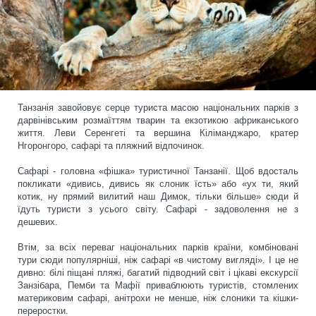
Танзанія завойовує серце туриста масою національних парків з
дарвінівським розмаїттям тварин та екзотикою африканського
життя. Леви Серенгеті та вершина Кіліманджаро, кратер
Нгоронгоро, сафарі та пляжний відпочинок.
Сафарі - головна «фішка» туристичної Танзанії. Щоб вдосталь
покликати «дивись, дивись як слоник їсть» або «ух ти, який
котик, ну прямий вилитий наш Димок, тільки більше» сюди й
їдуть туристи з усього світу. Сафарі - задоволення не з
дешевих.
Втім, за всіх переваг національних парків країни, комбіновані
тури сюди популярніші, ніж сафарі «в чистому вигляді». І це не
дивно: білі піщані пляжі, багатий підводний світ і цікаві екскурсії
Занзібара, Пемби та Мафії приваблюють туристів, стомлених
материковим сафарі, анітрохи не менше, ніж слоники та кішки-
переростки.