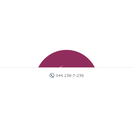
044 238-7-238
Головна
Готелі
Пошук туру
Вебінари
Країни
Круїзи