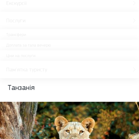
Екскурсії
Послуги
Трансфери
Доплата за гала вечерю
Ціни на послуги
Пам'ятка туристу
Танзанія