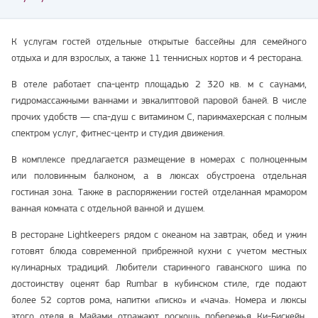
К услугам гостей отдельные открытые бассейны для семейного
отдыха и для взрослых, а также 11 теннисных кортов и 4 ресторана.
В отеле работает спа-центр площадью 2 320 кв. м с саунами,
гидромассажными ваннами и эвкалиптовой паровой баней. В числе
прочих удобств — спа-душ с витамином С, парикмахерская с полным
спектром услуг, фитнес-центр и студия движения.
В комплексе предлагается размещение в номерах с полноценным
или половинным балконом, а в люксах обустроена отдельная
гостиная зона. Также в распоряжении гостей отделанная мрамором
ванная комната с отдельной ванной и душем.
В ресторане Lightkeepers рядом с океаном на завтрак, обед и ужин
готовят блюда современной прибрежной кухни с учетом местных
кулинарных традиций. Любители старинного гаванского шика по
достоинству оценят бар Rumbar в кубинском стиле, где подают
более 52 сортов рома, напитки «писко» и «чача». Номера и люксы
этого отеля в Майами отражают роскошь побережья Ки-Бискейн.