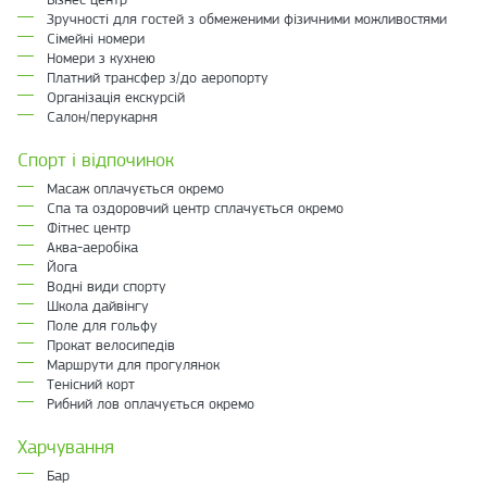
Зручності для гостей з обмеженими фізичними можливостями
Сімейні номери
Номери з кухнею
Платний трансфер з/до аеропорту
Організація екскурсій
Салон/перукарня
Спорт і відпочинок
Масаж оплачується окремо
Спа та оздоровчий центр сплачується окремо
Фітнес центр
Аква-аеробіка
Йога
Водні види спорту
Школа дайвінгу
Поле для гольфу
Прокат велосипедів
Маршрути для прогулянок
Тенісний корт
Рибний лов оплачується окремо
Харчування
Бар