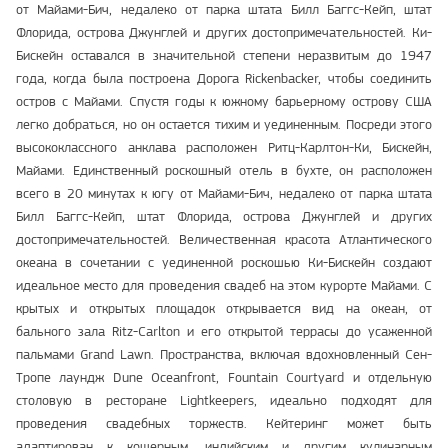
от Майами-Бич, недалеко от парка штата Билл Баггс-Кейп, штат
Флорида, острова Джунглей и других достопримечательностей. Ки-
Бискейн оставался в значительной степени неразвитым до 1947
года, когда была построена Дорога Rickenbacker, чтобы соединить
остров с Майами. Спустя годы к южному барьерному острову США
легко добраться, но он остается тихим и уединенным. Посреди этого
высококлассного анклава расположен Ритц-Карлтон-Ки, Бискейн,
Майами. Единственный роскошный отель в бухте, он расположен
всего в 20 минутах к югу от Майами-Бич, недалеко от парка штата
Билл Баггс-Кейп, штат Флорида, острова Джунглей и других
достопримечательностей. Величественная красота Атлантического
океана в сочетании с уединенной роскошью Ки-Бискейн создают
идеальное место для проведения свадеб на этом курорте Майами. С
крытых и открытых площадок открывается вид на океан, от
бального зала Ritz-Carlton и его открытой террасы до усаженной
пальмами Grand Lawn. Пространства, включая вдохновленный Сен-
Тропе лаундж Dune Oceanfront, Fountain Courtyard и отдельную
столовую в ресторане Lightkeepers, идеально подходят для
проведения свадебных торжеств. Кейтеринг может быть
адаптирован к кошерным, индийским и другим кулинарным