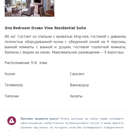
One Bedroom Ocean View Residential Suite
86 м2. Состоит из спальни с кроватью king-size, гостиной с диваном,
полностью оборудованной кухни с обеденной зоной на 4 персоны,
ванной комнаты с ванной и душем, гостевой туалетной комнаты,
балкона с видом на океан. Максимальное размещение – 3 взрослых.
Расположение 3-8 этаж
Кухня
Санузел
Телевизор
Ванна/душ
Тапочки
Халаты
Просимо звернути увагу!
Готель залишає за собою право змінювати
свою концепцію, набір платних та безкоштовних послуг, їх види, вартість
залежно від сезону та погодних умов без попереднього повідомлення.