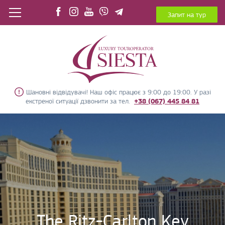
Запит на тур
Шановні відвідувачі! Наш офіс працює з 9:00 до 19:00. У разі
екстреної ситуації дзвонити за тел.
+38 (067) 445 84 81
The Ritz-Carlton Key