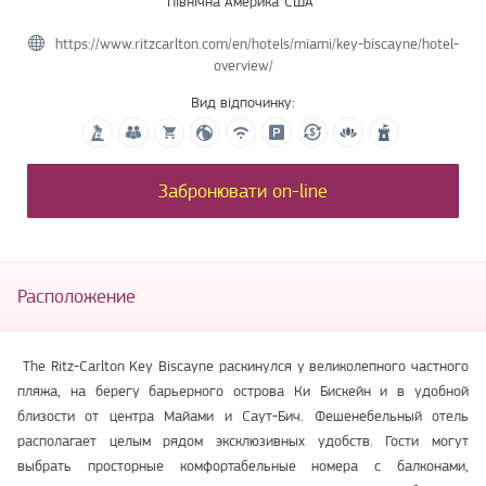
Північна Америка
США
https://www.ritzcarlton.com/en/hotels/miami/key-biscayne/hotel-
overview/
Вид відпочинку:
Забронювати on-line
Расположение
The Ritz-Carlton Key Biscayne раскинулся у великолепного частного
пляжа, на берегу барьерного острова Ки Бискейн и в удобной
близости от центра Майами и Саут-Бич. Фешенебельный отель
располагает целым рядом эксклюзивных удобств. Гости могут
выбрать просторные комфортабельные номера с балконами,