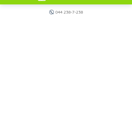
044 238-7-238
Головна
Готелі
Пошук туру
Вебінари
Країни
Круїзи
Акції
Новини
Документи
Агентам
Про компанію
Звіти
Контакти
Карта сайту
г. Киев, ул. Исаакяна, 2.