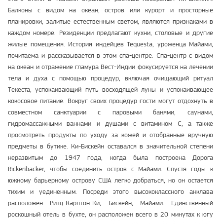
Балконы с видом на океан, остров или курорт и просторные
планировки, залитые естественным светом, являются признаками в
каждом номере. Резиденции предлагают кухни, столовые и другие
жилые помещения. История индейцев Tequesta, уроженца Майами,
почитаема и рассказывается в этом спа-центре. Спа-центр с видом
на океан и отражение гламура Вест-Индии фокусируется на лечении
тела и духа с помощью процедур, включая очищающий ритуал
Текеста, успокаивающий путь восходящей луны и успокаивающее
кокосовое питание. Вокруг своих процедур гости могут отдохнуть в
совместном санктуарии с паровыми банями, саунами,
гидромассажными ваннами и душами с витамином С, а также
просмотреть продукты по уходу за кожей и отобранные вручную
предметы в бутике. Ки-Бискейн оставался в значительной степени
неразвитым до 1947 года, когда была построена Дорога
Rickenbacker, чтобы соединить остров с Майами. Спустя годы к
южному барьерному острову США легко добраться, но он остается
тихим и уединенным. Посреди этого высококлассного анклава
расположен Ритц-Карлтон-Ки, Бискейн, Майами. Единственный
роскошный отель в бухте, он расположен всего в 20 минутах к югу