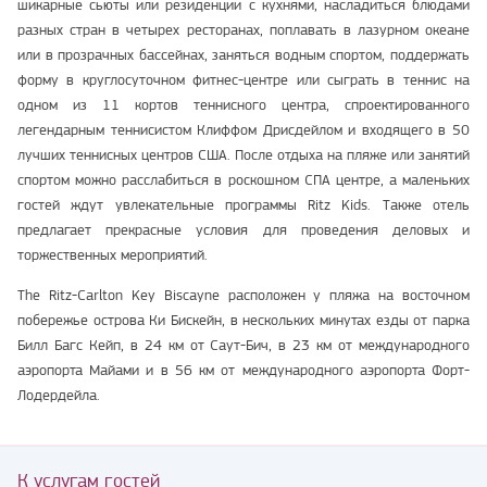
шикарные сьюты или резиденции с кухнями, насладиться блюдами
разных стран в четырех ресторанах, поплавать в лазурном океане
или в прозрачных бассейнах, заняться водным спортом, поддержать
форму в круглосуточном фитнес-центре или сыграть в теннис на
одном из 11 кортов теннисного центра, спроектированного
легендарным теннисистом Клиффом Дрисдейлом и входящего в 50
лучших теннисных центров США. После отдыха на пляже или занятий
спортом можно расслабиться в роскошном СПА центре, а маленьких
гостей ждут увлекательные программы Ritz Kids. Также отель
предлагает прекрасные условия для проведения деловых и
торжественных мероприятий.
The Ritz-Carlton Key Biscayne расположен у пляжа на восточном
побережье острова Ки Бискейн, в нескольких минутах езды от парка
Билл Багс Кейп, в 24 км от Саут-Бич, в 23 км от международного
аэропорта Майами и в 56 км от международного аэропорта Форт-
Лодердейла.
К услугам гостей