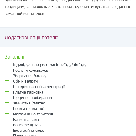
традициям, а пирожные - это произведения искусства, созданные
командой кондитеров.
Додаткові опції готелю
Загальні
Індивідуальна реєстрація заїзду/від'їзду
Послуги консьєржа
Зберігання багажу
Обмін валюти
Цілодобова стійка реєстрації
Платна парковка
Щоденне прибирання
Хімчистка (платно)
Пральня (платно)
Магазини на території
Банкетна зала
Конференц зала
Екскурсійне бюро
Бізнес центр