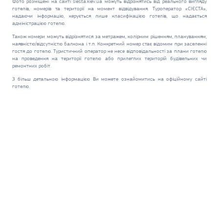
Фото розміщені на сайті siesta.kiev.ua можуть відрізнятись від реального вигляду
готелів, номерів та території на момент відвідування. Туроператор «СІЄСТА»,
надаючи інформацію, керується лише класифікацією готелів, що надається
адміністрацією готелю.
Також номери можуть відрізнятися за метражем, колірним рішенням, плануванням,
наявністю/відсутністю балкона і т.п. Конкретний номер стає відомим при заселенні
гостя до готелю. Туристичний оператор не несе відповідальності за плани готелю
на проведення на території готелю або прилеглих територій будівельних чи
ремонтних робіт.
З більш детальною інформацією Ви можете ознайомитись на офіційному сайті
готелю.