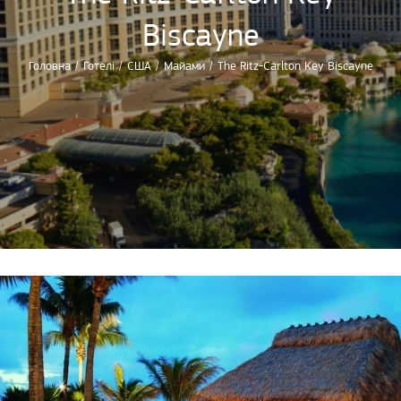
Biscayne
Головна
/
Готелі
/
США
/
Майами
/
The Ritz-Carlton Key Biscayne