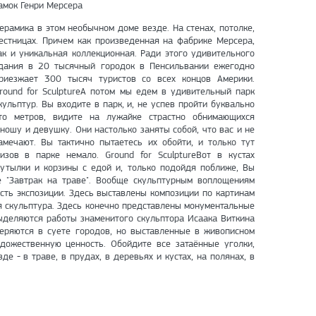
амок Генри Мерсера
ерамика в этом необычном доме везде. На стенах, потолке,
естницах. Причем как произведенная на фабрике Мерсера,
ак и уникальная коллекционная. Ради этого удивительного
дания в 20 тысячный городок в Пенсильвании ежегодно
риезжает 300 тысяч туристов со всех концов Америки.
round for SculptureА потом мы едем в удивительный парк
кульптур. Вы входите в парк, и, не успев пройти буквально
то метров, видите на лужайке страстно обнимающихся
ношу и девушку. Они настолько заняты собой, что вас и не
амечают. Вы тактично пытаетесь их обойти, и только тут
зов в парке немало. Ground for SculptureВот в кустах
бутылки и корзины с едой и, только подойдя поближе, Вы
 "Завтрак на траве". Вообще скульптурным воплощениям
сть экспозиции. Здесь выставлены композиции по картинам
ная скульптура. Здесь конечно представлены монументальные
выделяются работы знаменитого скульптора Исаака Виткина
теряются в суете городов, но выставленные в живописном
дожественную ценность. Обойдите все затаённые уголки,
е - в траве, в прудах, в деревьях и кустах, на полянах, в