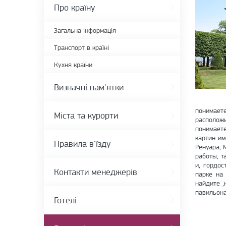
Про країну
Загальна інформація
Транспорт в країні
Кухня країни
Визначні пам'ятки
понимает
Міста та курорти
располож
понимает
картин им
Правила в'їзду
Ренуара, 
работы, т
и, гордос
Контакти менеджерів
парке на
найдите ,
павильона
Готелі