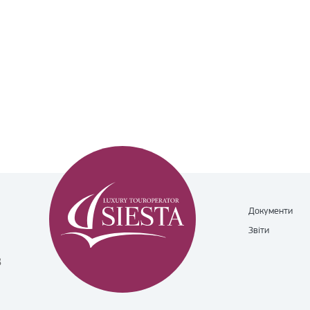
Документи
Звіти
8