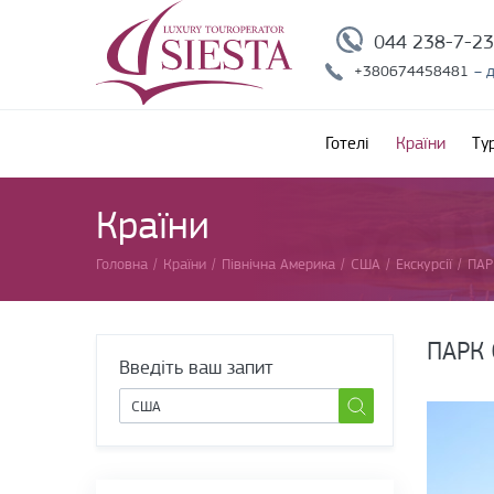
044 238-7-2
+380674458481
– 
Готелі
Країни
Ту
Країни
Головна
/
Країни
/
Північна Америка
/
США
/
Екскурсії
/
ПАР
ПАРК
Введіть ваш запит