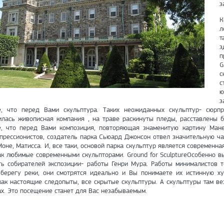
з
К
л
т
з
п
G
с
с
ю
з
е, что перед Вами скульптура. Таких неожиданных скульптур- сюрпри
илась живописная компания , на траве раскинуты пледы, расставлены 
е, что перед Вами композиция, повторяющая знаменитую картину Мане
прессионистов, создатель парка Сьюард Джонсон отвел значительную ча
Моне, Матисса. И, все таки, основой парка скульптур является современ
ак любимые современными скульпторами. Ground for SculptureОсобенно 
ть собирателей экспозиции- работы Генри Мура. Работы минималистов 
 берегу реки, они смотрятся идеально и Вы понимаете их истинную ху
как настоящие следопыты, все скрытые скульптуры. А скульптуры там везд
х. Это посещение станет для Вас незабываемым.