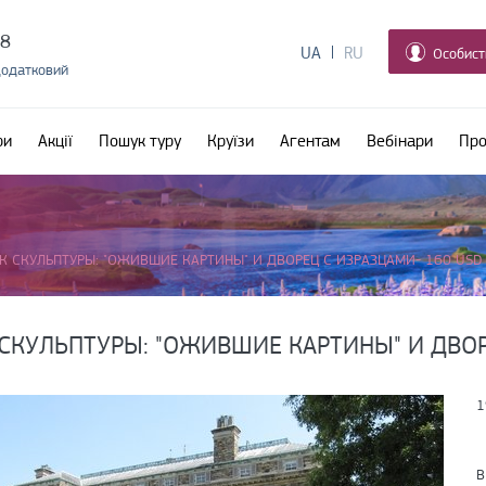
38
UA
RU
Особист
додатковий
ри
Акції
Пошук туру
Круїзи
Агентам
Вебінари
Про
К СКУЛЬПТУРЫ: "ОЖИВШИЕ КАРТИНЫ" И ДВОРЕЦ С ИЗРАЗЦАМИ- 160 USD
 СКУЛЬПТУРЫ: "ОЖИВШИЕ КАРТИНЫ" И ДВОР
1
В