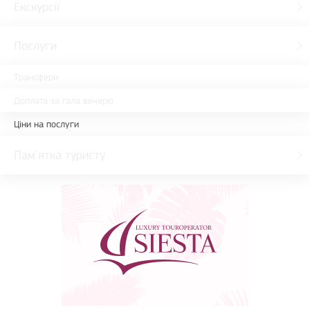
Екскурсії
Послуги
Трансфери
Доплата за гала вечерю
Ціни на послуги
Пам'ятка туристу