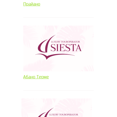
Прайано
Абано Терме