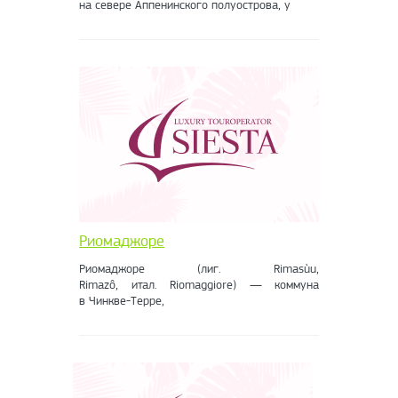
на севере Аппенинского полуострова, у
Риомаджоре
Риомаджоре (лиг. Rimasùu,
Rimazô, итал. Riomaggiore) — коммуна
в Чинкве-Терре,