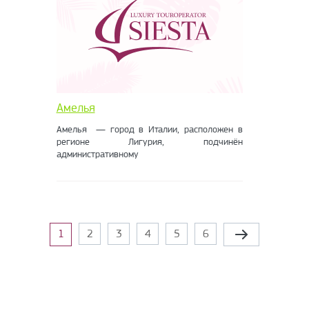
Амелья
Амелья — город в Италии, расположен в
регионе Лигурия, подчинён
административному
Сторінки
1
2
3
4
5
6