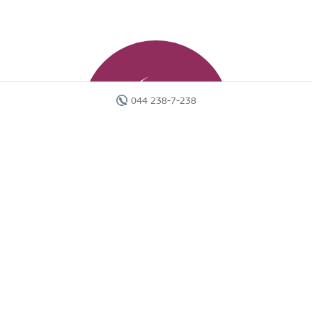
044 238-7-238
Головна
Готелі
Пошук туру
Вебінари
Країни
Круїзи
Акції
Новини
Документи
Агентам
Про компанію
Звіти