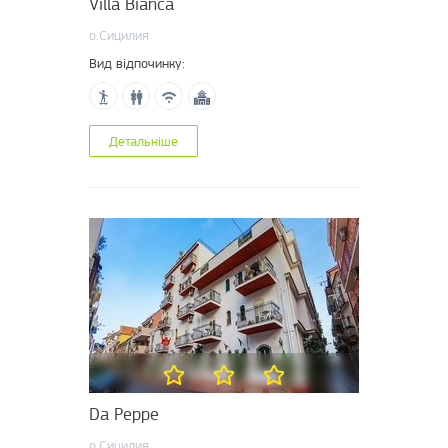
Villa Bianca
о.Сицилия
Вид відпочинку:
Детальніше
Da Peppe
о.Сицилия