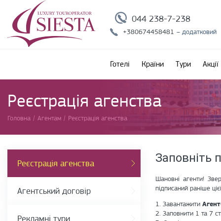
044 238-7-238
+380674458481
– додатковий
Готелі
Країни
Тури
Акції
Реєстрація агенства
Головна
/
Агентам
/
Реєстрація агенства
Заповніть п
Реєстрація агенства
Шановні агенти! Зве
підписаний раніше ціє
Агентський договір
1. Завантажити
Агент
2. Заповнити 1 та 7 ст
Рекламні тури