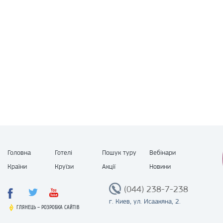
Головна
Готелі
Пошук туру
Вебінари
Країни
Круїзи
Акції
Новини
(044) 238-7-238
г. Киев, ул. Исаакяна, 2.
ГЛЯНЕЦЬ
ГЛЯНЕЦЬ
–
–
РОЗРОБКА САЙТІВ
РОЗРОБКА САЙТІВ