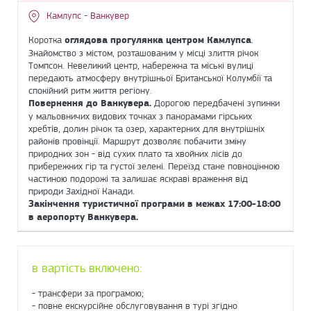
Камлупс - Ванкувер
Коротка
оглядова прогулянка центром Камлупса
.
Знайомство з містом, розташованим у місці злиття річок
Томпсон. Невеликий центр, набережна та міські вулиці
передають атмосферу внутрішньої Британської Колумбії та
спокійний ритм життя регіону.
Повернення до Ванкувера.
Дорогою передбачені зупинки
у мальовничих видових точках з панорамами гірських
хребтів, долин річок та озер, характерних для внутрішніх
районів провінції. Маршрут дозволяє побачити зміну
природних зон - від сухих плато та хвойних лісів до
прибережних гір та густої зелені. Переїзд стане повноцінною
частиною подорожі та залишає яскраві враження від
природи Західної Канади.
Закінчення туристичної програми в межах 17:00-18:00
в аеропорту Ванкувера.
в вартість включено:
- трансфери за програмою;
- повне екскурсійне обслуговування в турі згідно