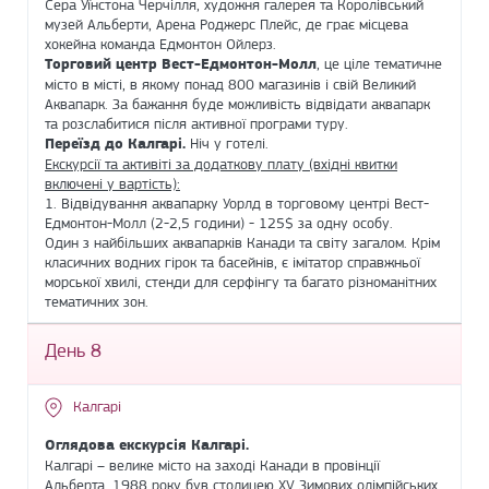
Сера Уїнстона Черчілля, художня галерея та Королівський
музей Альберти, Арена Роджерс Плейс, де грає місцева
хокейна команда Едмонтон Ойлерз.
Торговий центр Вест-Едмонтон-Молл
, це ціле тематичне
місто в місті, в якому понад 800 магазинів і свій Великий
Аквапарк. За бажання буде можливість відвідати аквапарк
та розслабитися після активної програми туру.
Переїзд до Калгарі.
Ніч у готелі.
Екскурсії та активіті за додаткову плату (вхідні квитки
включені у вартість):
1. Відвідування аквапарку Уорлд в торговому центрі Вест-
Едмонтон-Молл (2-2,5 години) - 125$ за одну особу.
Один з найбільших аквапарків Канади та світу загалом. Крім
класичних водних гірок та басейнів, є імітатор справжньої
морської хвилі, стенди для серфінгу та багато різноманітних
тематичних зон.
День 8
Калгарі
Оглядова екскурсія Калгарі.
Калгарі – велике місто на заході Канади в провінції
Альберта. 1988 року був столицею XV Зимових олімпійських