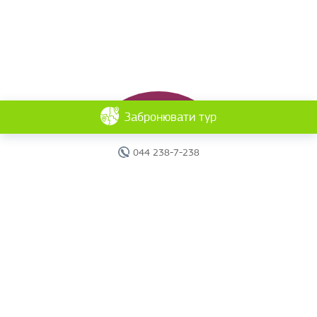
Забронювати тур
044 238-7-238
Головна
Готелі
Пошук туру
Вебінари
Країни
Круїзи
Акції
Новини
Документи