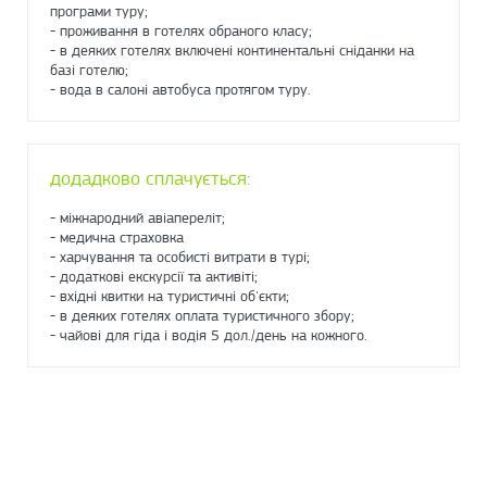
програми туру;
- проживання в готелях обраного класу;
- в деяких готелях включені континентальні сніданки на
базі готелю;
- вода в салоні автобуса протягом туру.
додадково сплачується:
- міжнародний авіапереліт;
- медична страховка
- харчування та особисті витрати в турі;
- додаткові екскурсії та активіті;
- вхідні квитки на туристичні об'єкти;
- в деяких готелях оплата туристичного збору;
- чайові для гіда і водія 5 дол./день на кожного.