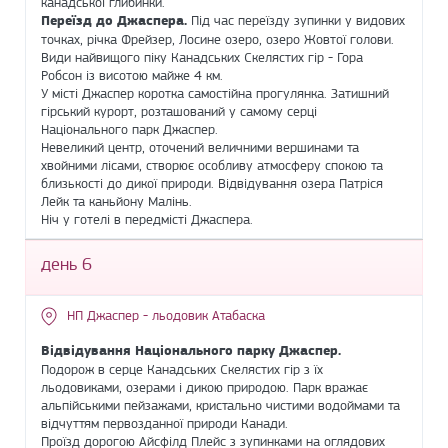
канадської глибинки.
Переїзд до Джаспера.
Під час переїзду зупинки у видових
точках, річка Фрейзер, Лосине озеро, озеро Жовтої голови.
Види найвищого піку Канадських Скелястих гір - Гора
Робсон із висотою майже 4 км.
У місті Джаспер коротка самостійна прогулянка. Затишний
гірський курорт, розташований у самому серці
Національного парк Джаспер.
Невеликий центр, оточений величними вершинами та
хвойними лісами, створює особливу атмосферу спокою та
близькості до дикої природи. Відвідування озера Патріся
Лейк та каньйону Малінь.
Ніч у готелі в передмісті Джаспера.
день 6
НП Джаспер - льодовик Атабаска
Відвідування Національного парку Джаспер.
Подорож в серце Канадських Скелястих гір з їх
льодовиками, озерами і дикою природою. Парк вражає
альпійськими пейзажами, кристально чистими водоймами та
відчуттям первозданної природи Канади.
Проїзд дорогою Айсфілд Плейс з зупинками на оглядових