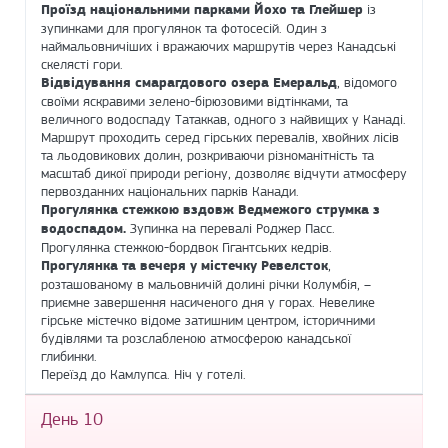
Проїзд національними парками Йохо та Глейшер
із
зупинками для прогулянок та фотосесій. Один з
наймальовничіших і вражаючих маршрутів через Канадські
скелясті гори.
Відвідування смарагдового озера Емеральд
, відомого
своїми яскравими зелено-бірюзовими відтінками, та
величного водоспаду Татаккав, одного з найвищих у Канаді.
Маршрут проходить серед гірських перевалів, хвойних лісів
та льодовикових долин, розкриваючи різноманітність та
масштаб дикої природи регіону, дозволяє відчути атмосферу
первозданних національних парків Канади.
Прогулянка стежкою вздовж Ведмежого струмка з
водоспадом.
Зупинка на перевалі Роджер Пасс.
Прогулянка стежкою-бордвок Гігантських кедрів.
Прогулянка та вечеря у містечку Ревелсток
,
розташованому в мальовничій долині річки Колумбія, –
приємне завершення насиченого дня у горах. Невелике
гірське містечко відоме затишним центром, історичними
будівлями та розслабленою атмосферою канадської
глибинки.
Переїзд до Камлупса. Ніч у готелі.
День 10