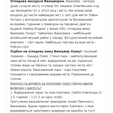
Оглядова екскурсія Ванкувером.
Ванкувер - молоде,
дуже сучасне місто, столиця XXI зимових Олімпійських ігор,
що проходили тут у 2010 році і місто, яке кілька разів
входило до числа найкращих міст у світі для життя. Район
Гестаун з вікторіанською архітектурою та брукованими
вулицями, годинник з приводом на паровому двигуні.
Будівля Харбор білдинг у формі НЛО, оглядова вежа
Ванкувер Лукаут. Чайнатаун ​​Ванкувера - найбільший
китайський міський район у Канаді. Футуристичний музейний
комплекс – Світ науки. Найбільша торгова вулиця міста –
Робсон-стріт.
Підйом на оглядову вежу Ванкувер Лукаут
. Круїзний
термінал – Канада Плейс. Стенлі парк - найпопулярніший
парк міста, понад 8 млн. відвідувачів на рік. Індіанські
тотеми, види на північну та західну частину міста, міст
Левині ворота. Мальовничий парк - парк Королеви
Єлизавети з панорамними видами міста. Повернення до
готелю.
Екскурсії та активіти за додаткову плату (вхідні квитки
включені у вартість):
1. Відвідування парку та озер Капілано, греблі Клівленда (2-
2,5 години) - 115 $ за одну особу.
Прогулянка мальовничою природною зоною Північного
Ванкувера. Відомі підвісні мости парку Капілано, з яких
відкриваються захоплюючі краєвиди на каньйон та густі