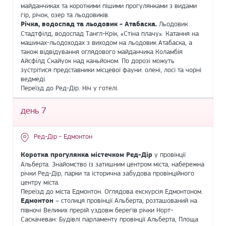
майданчиках та короткими пішими прогулянками з видами
гір, річок, озер та льодовиків.
Річка, водоспад та льодовик - Атабаска.
Льодовик
Стадтфілд, водоспад Тангл-Крік, «Стіна плачу». Катання на
машинах-льодоходах з виходом на льодовик Атабаска, а
також відвідування оглядового майданчика Коламбія
Айсфілд Скайуок над каньйоном. По дорозі можуть
зустрітися представники місцевої фауни: олені, лосі та чорні
ведмеді.
Переїзд до Ред-Дір. Ніч у готелі.
день 7
Ред-Дір - Едмонтон
Коротка прогулянка містечком Ред-Дір
у провінції
Альберта. Знайомство із затишним центром міста, набережна
річки Ред-Дір, парки та історична забудова провінційного
центру міста.
Переїзд до міста Едмонтон. Оглядова екскурсія Едмонтоном.
Едмонтон
– столиця провінції Альберта, розташований на
півночі Великих прерій уздовж берегів річки Норт-
Саскачеван: Будівлі парламенту провінції Альберта, Площа