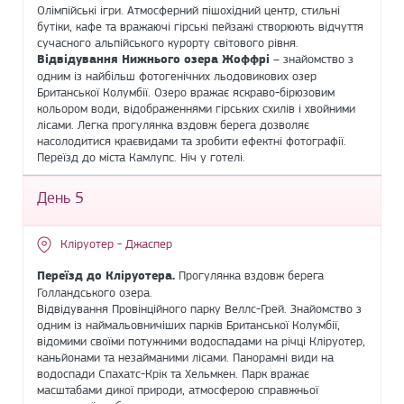
Олімпійські ігри. Атмосферний пішохідний центр, стильні
бутіки, кафе та вражаючі гірські пейзажі створюють відчуття
сучасного альпійського курорту світового рівня.
Відвідування Нижнього озера Жоффрі
– знайомство з
одним із найбільш фотогенічних льодовикових озер
Британської Колумбії. Озеро вражає яскраво-бірюзовим
кольором води, відображеннями гірських схилів і хвойними
лісами. Легка прогулянка вздовж берега дозволяє
насолодитися краєвидами та зробити ефектні фотографії.
Переїзд до міста Камлупс. Ніч у готелі.
День 5
Кліруотер - Джаспер
Переїзд до Кліруотера.
Прогулянка вздовж берега
Голландського озера.
Відвідування Провінційного парку Веллс-Грей. Знайомство з
одним із наймальовничіших парків Британської Колумбії,
відомими своїми потужними водоспадами на річці Кліруотер,
каньйонами та незайманими лісами. Панорамні види на
водоспади Спахатс-Крік та Хельмкен. Парк вражає
масштабами дикої природи, атмосферою справжньої