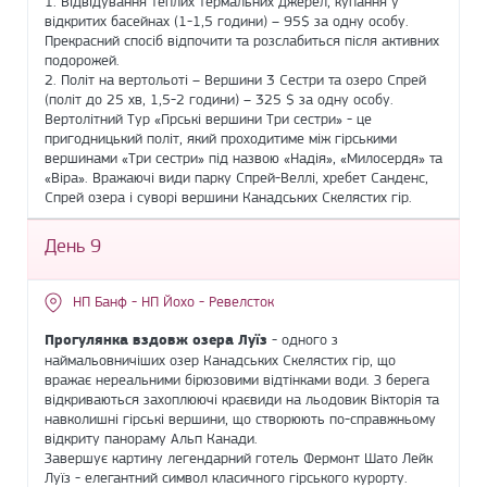
1. Відвідування теплих термальних джерел, купання у
відкритих басейнах (1-1,5 години) – 95$ за одну особу.
Прекрасний спосіб відпочити та розслабиться після активних
подорожей.
2. Політ на вертольоті – Вершини 3 Сестри та озеро Спрей
(політ до 25 хв, 1,5-2 години) – 325 $ за одну особу.
Вертолітний Тур «Гірські вершини Три сестри» - це
пригодницький політ, який проходитиме між гірськими
вершинами «Три сестри» під назвою «Надія», «Милосердя» та
«Віра». Вражаючі види парку Спрей-Веллі, хребет Санденс,
Спрей озера і суворі вершини Канадських Скелястих гір.
День 9
НП Банф - НП Йохо - Ревелсток
Прогулянка вздовж озера Луїз
- одного з
наймальовничіших озер Канадських Скелястих гір, що
вражає нереальними бірюзовими відтінками води. З берега
відкриваються захоплюючі краєвиди на льодовик Вікторія та
навколишні гірські вершини, що створюють по-справжньому
відкриту панораму Альп Канади.
Завершує картину легендарний готель Фермонт Шато Лейк
Луїз - елегантний символ класичного гірського курорту.