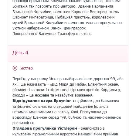
провінції Британська Колумбія. Більше Британська, ніж сама
Британія так говорять про Вікторію. Здание Парламента
Британской Колумбии, памятник Королеве Виктории, отель
Фэрмонт Императрица, Рыбацкая пристань, королевский
музей Британской Колумбии и самостоятельная прогулка по
уютной набережной. Замок Крейгдаррох.
Повернення в Ванкувер. Трансфер в готель.
День 4
Уістлер
Переїзд у напрямку Уістлера найкрасивішою дорогою 99, або
як її ще називають - «Від Моря до Неба». Блакитний океан,
обривисті та вкриті снігом скелі гірських хребтів Кордильєр,
фіорди – це яскраве та незабутнє враження.
Відвідування озера Браунінг
з підйомом для бажаючих
та фізично сильних на оглядовий майданчик Бріанс з
невимовними видами на затоку Хові. Прогулянка до
водоспаду Шеннон серед туй, буйною та насичено-зеленою
рослинністю.
Оглядова прогулянка Уістлером
- знайомство з
культовим гірськолижним курортом Канади, який приймав