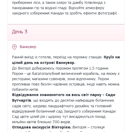
прибережні ліси, а також озеро та дамбу Клівленда з
панорамами гір та водної гладі. Відчуйте атмосферу
західного узбережжя Канади та зробіть ефектні фотографії.
День 3
Ванкувер
Ранній виїзд із готелю, переїзд на поромну станцію.
Круїз на
цілий день на острові Ванкувер.
До Вікторії добираємось поромом протягом 1,5 години.
Пором - це багатопалубний величезний корабель, на якому є
ресторани, магазини сувенірів, зони відпочинку. Пором
пропливає повз безліч чарівних острівців, іноді навіть можна
побачити китів.
Відвідування знаменитого на весь світ парку - Сади
Бутчартів
, що входять до десятки найкращих ботанічних
садів світу, шедевр ландшафтного дизайну та головний
відвідуваний ботанічний сад Західного узбережжя Канади.
Сад цвіте цілий рік і щороку тут висаджується понад
мільйон квітів близько 700 видів.
Оглядова екскурсія Вікторією.
Вікторія – столиця