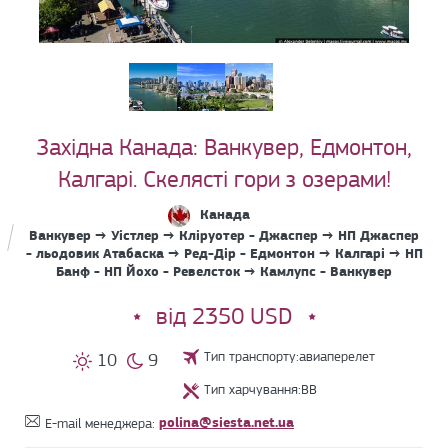
Західна Канада: Ванкувер, Едмонтон,
Калгарі. Скелясті гори з озерами!
Канада
Ванкувер → Уістлер → Кліруотер - Джаспер → НП Джаспер
- льодовик Атабаска → Ред-Дір - Едмонтон → Калгарі → НП
Банф - НП Йохо - Ревелсток → Камлупс - Ванкувер
від 2350 USD
Тип транспорту:авиаперелет
10
9
Тип харчування:BB
polina@siesta.net.ua
E-mail менеджера: