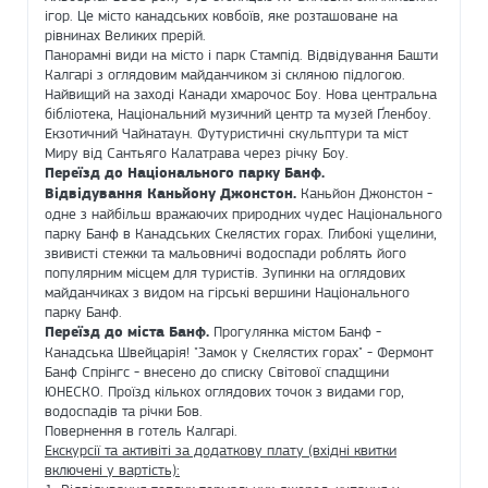
ігор. Це місто канадських ковбоїв, яке розташоване на
рівнинах Великих прерій.
Панорамні види на місто і парк Стампід. Відвідування Башти
Калгарі з оглядовим майданчиком зі скляною підлогою.
Найвищий на заході Канади хмарочос Боу. Нова центральна
бібліотека, Національний музичний центр та музей Ґленбоу.
Екзотичний Чайнатаун. Футуристичні скульптури та міст
Миру від Сантьяго Калатрава через річку Боу.
Переїзд до Національного парку Банф.
Відвідування Каньйону Джонстон.
Каньйон Джонстон -
одне з найбільш вражаючих природних чудес Національного
парку Банф в Канадських Скелястих горах. Глибокі ущелини,
звивисті стежки та мальовничі водоспади роблять його
популярним місцем для туристів. Зупинки на оглядових
майданчиках з видом на гірські вершини Національного
парку Банф.
Переїзд до міста Банф.
Прогулянка містом Банф -
Канадська Швейцарія! "Замок у Скелястих горах" - Фермонт
Банф Спрінгс - внесено до списку Світової спадщини
ЮНЕСКО. Проїзд кількох оглядових точок з видами гор,
водоспадів та річки Бов.
Повернення в готель Калгарі.
Екскурсії та активіті за додаткову плату (вхідні квитки
включені у вартість):