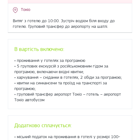
Токіо
Витяг з готелю до 10:00. Зустріч водієм біля входу до
готелю. Груповий трансфер до аеропорту на шатлі.
В вартість включено:
• проживання у готелях за програмою
• 5 групових екскурсій з російськомовним гідом за
програмою, включаючи вхідні квитки;
• харчування – сніданки в готелях, 2 обіди за програмою;
• квитки на синкансени та проїзд на транспорті за
програмою;
• груповий трансфер аеропорт Токіо – готель – аеропорт
Токіо автобусом
Додатково сплачується:
• міський податок на проживання в готелі у розмірі 100-