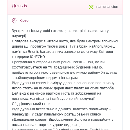
День 6
напівпансіон
Кіото
Зустріч із гідом у лобі готелю (час зустрічі вказується у
ваучері).
Оглядова екскурсія містом Кіото, яке було центром японської
цивілізації протягом тисячі років. Тут зібрані найпопулярніші
пам'ятки Японії, багато з яких занесено до списку Світової
спадщини ЮНЕСКО.
Прогулянка у старовинному районі гейш – Гіон, де ви
сфотографуєтеся на тлі традиційних будинків-матію,
пройдете історичною сувенірною вуличкою району Хігасіяма
з найпопулярнішим видом з інстаграм.
Відвідування храму Кіомідзу-дера, з основного павільйону
якого стоїть на високих дерев'яних палях на схилі пагорба.
Цей вид є візитною карткою міста та зображений на
листівках, магнітах та іншій сувенірній продукції.
Обід (шведський стіл).
Відвідування всесвітньо відомого Золотого павільйону –
Кінкакудзі. У саду павільйону розташований ставок
«Дзеркальне озеро». Відображення Золотого павільйону у
водах ставка створює чудове видовище.
На завершення екскурсії Ви відвідаєте храм Фусімі Інарі -