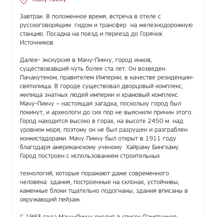
Завтрак. В положенное время, встреча в отеле с
русскоговорящим гидом и трансфер на железнодорожную
станцию. Посадка на поезд и переезд до Горячих
Источников.
Далее- экскурсия в Мачу-Пикчу, город инков,
существовавший чуть более ста лет. Он возведен
Пачакутеком, правителем Империи, в качестве резиденции-
святилища. В городе существовал дворцовый комплекс,
жилища знатных людей империи и храмовый комплекс.
Мачу-Пикчу – настоящая загадка, поскольку город был
покинут, и археологи до сих пор не выяснили причин этого.
Город находится высоко в горах, на высоте 2450 м. над
уровнем моря, поэтому он не был разрушен и разграблен
конкистадорами. Мачу Пикчу был открыт в 1911 году
благодаря американскому ученому Хайрaму Бингхaму.
Город построен с использованием строительных
технологий, которые поражают даже современного
человека: здания, построенные на склонах, устойчивы,
каменные блоки тщательно подогнаны, здания вписаны в
окружающий пейзаж.
С 1983 года Мачу-Пикчу входит в список Памятников