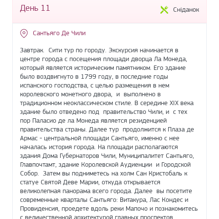
День 11
Сніданок
Сантьяго Де Чили
Завтрак. Сити тур по городу. Экскурсия начинается в
центре города с посещения площади дворца Ла Монеда,
который является историческим памятником. Его здание
было воздвигнуто в 1799 году, в последние годы
испанского господства, с целью размещения в нем
королевского монетного двора, и выполнено в
традиционном неоклассическом стиле. В середине XIX века
здание было отведено под правительство Чили, и с тех
пор Паласио де ла Монеда является резиденцией
правительства страны. Далее тур продолжится к Плаза де
Армас - центральной площади Сантьяго, именно с нее
началась история города. На площади располагаются
здания Дома Губернаторов Чили, Муниципалитет Сантьяго,
Главпочтамт, здание Королевской Аудиенции и Городской
Собор. Затем вы подниметесь на холм Сан Кристобаль к
статуе Святой Деве Марии, откуда открывается
великолепная панорама всего города. Далее вы посетите
современные кварталы Сантьяго: Витакура, Лас Кондес и
Провиденсия, проедете вдоль реки Мапочо и познакомитесь
с величественной архитектурой главных проспектов