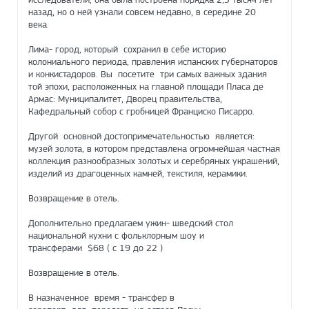
назад, но о ней узнали совсем недавно, в середине 20
века.
Лима- город, который сохранил в себе историю
колониального периода, правления испанских губернаторов
и конкистадоров. Вы посетите три самых важных здания
той эпохи, расположенных на главной площади Пласа де
Армас: Муниципалитет, Дворец правительства,
Кафедральный собор с гробницей Франциско Писарро.
Другой основной достопримечательностью является:
музей золота, в котором представлена огромнейшая частная
коллекция разнообразных золотых и серебряных украшений,
изделий из драгоценных камней, текстиля, керамики.
Возвращение в отель.
Дополнительно предлагаем ужин- шведский стол
национальной кухни с фольклорным шоу и
трансферами $68 ( с 19 до 22 )
Возвращение в отель.
В назначенное время - трансфер в