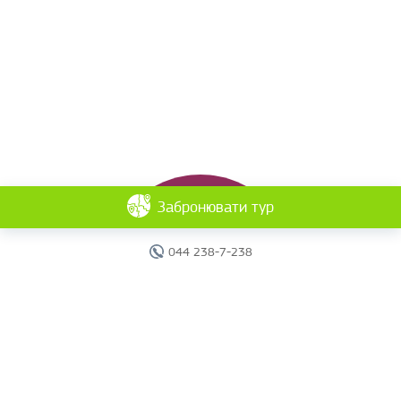
Забронювати тур
044 238-7-238
Головна
Готелі
Пошук туру