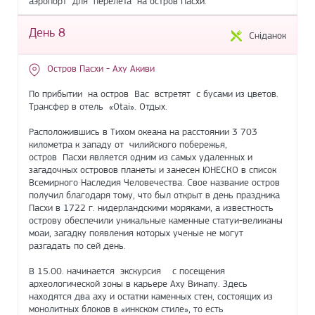
аэропорт для перелета на остров Пасхи.
День 8
Сніданок
Остров Пасхи - Аху Акиви
По прибытии на остров Вас встретят с бусами из цветов.
Трансфер в отель «Otai». Отдых.
Расположившись в Тихом океана на расстоянии 3 703
километра к западу от чилийского побережья,
острoв Пасхи является одним из самых удаленных и
загадочных островов планеты и занесен ЮНЕСКО в список
Всемирного Наследия Человечества. Свое название остров
получил благодаря тому, что был открыт в день праздника
Пасхи в 1722 г. нидерландскими моряками, а известность
острову обеспечили уникальные каменные статуи-великаны
моаи, загадку появления которых ученые не могут
разгадать по сей день.
В 15.00. начинается экскурсия с посещения
археологической зоны в карьере Aху Винапу. Здесь
находятся два аху и остатки каменных стен, состоящих из
монолитных блоков в «инкском стиле», то есть