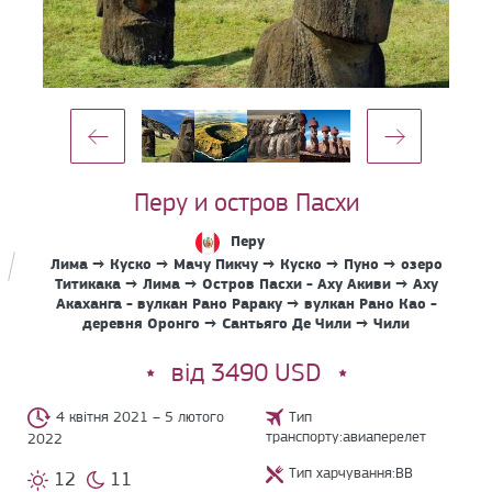
Перу и остров Пасхи
Перу
Лима → Куско → Мачу Пикчу → Куско → Пуно → озеро
Титикака → Лима → Остров Пасхи - Аху Акиви → Аху
Акаханга - вулкан Рано Рараку → вулкан Рано Као -
деревня Оронго → Сантьяго Де Чили → Чили
від 3490 USD
4 квітня 2021 – 5 лютого
Тип
транспорту:авиаперелет
2022
Тип харчування:BB
12
11