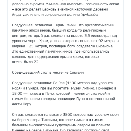
довольно скромен. Уникальная живопись, роскошность лепки
– все это делает церковь визитной карточкой деревни
Андагуаилильяс и сокровищем долины Урубамба.
Следующая остановка - Храм Ракчи. Это археологический
памятник эпохи инков, бывший когда-то религиозным
центром, который расположен на высоте 3,5 километра над
уровнем моря. Храм, длина которого составляет 92 метра, а
ширина - 25 метров, посвящен богу-создателю Виракоча.
Это единственный памятник инков, где использовались
колонны для поддержания крыши храма, которых
всего было 22.
Обед-шведский стол в местечке Сикуани.
Следующие остановки: Ла Рая (4400 метров над уровнем
моря) и Пукара, где вы посетите музей литико. Примерно в
18.00 — приезд в Пуно, который является столицей и
самым большим городом провинции Пуно в юго-восточной
части Перу.
Он располагается на высоте 3860 метров над уровнем моря
на берегу озера Титикака, которое считается самым
большим высокогорным судоходным озером на планете.
Именно на озере Титикака Тур Хейердал построил свой