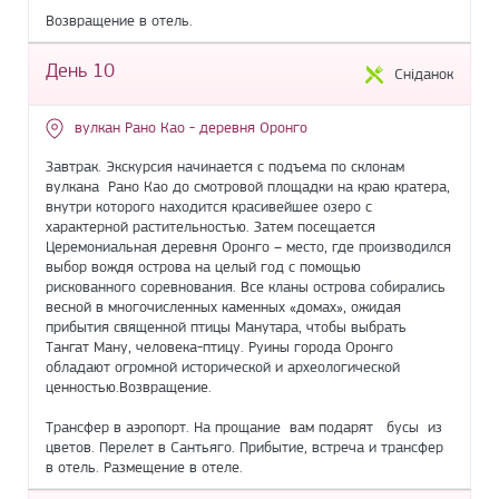
Возвращение в отель.
День 10
Сніданок
вулкан Рано Као - деревня Оронго
Завтрак. Экскурсия начинается с подъема по склонам
вулкана Рано Као до смотровой площадки на краю кратера,
внутри которого находится красивейшее озеро с
характерной растительностью. Затем посещается
Церемониальная деревня Оронго – место, где производился
выбор вождя острова на целый год с помощью
рискованного соревнования. Все кланы острова собирались
весной в многочисленных каменных «домах», ожидая
прибытия священной птицы Манутара, чтобы выбрать
Тангат Ману, человека-птицу. Руины города Оронго
обладают огромной исторической и археологической
ценностью.Возвращение.
Трансфер в аэропорт. На прощание вам подарят бусы из
цветов. Перелет в Сантьяго. Прибытие, встреча и трансфер
в отель. Размещение в отеле.