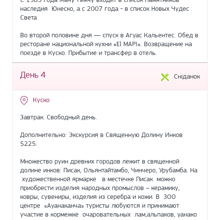
наследия Юнеско, а с 2007 года - в список Новых Чудес
Света
Во второй половине дня — спуск в Агуас Кальентес. Oбед в
ресторане национальной кухни «El MAPI». Возвращение на
поезде в Куско. Прибытие и трансфер в отель.
День 4
Сніданок
Куско
Завтрак. Свободный день.
Дополнительно: Экскурсия в Священную Долину Инков
$225.
Множество руин древних городов лежит в священной
долине инков: Писак, Ольянтайтамбо, Чинчеро, Урубамба. На
художественной ярмарке в местечке Писак можно
приобрести изделия народных промыслов – керамику,
ковры, сувениры, изделия из серебра и кожи. В ЗОО
центре «Ауанаканча» туристы любуются и принимают
участие в кормежке очаровательных лам,альпаков, уанако