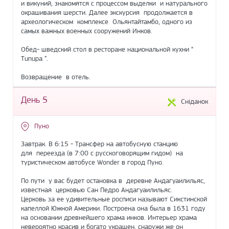
и викуний, знакомятся с процессом выделки и натурального
окрашивания шерсти. Далее экскурсия продолжается в
археологическом комплексе Ольянтайтамбо, одного из
самых важных военных сооружений Инков.
Обед- шведский стол в ресторане национальной кухни “
Tunupa ”.
Возвращение в отель.
День 5
Сніданок
Пуно
Завтрак. В 6:15 - Трансфер на автобусную станцию
для переезда (в 7:00 с русскоговорящим гидом) на
туристическом автобусе Wonder в город Пуно.
По пути у вас будет остановка в деревне Андагуаилильяс,
известная церковью Сан Педро Андагуаилильяс.
Церковь за ее удивительные росписи называют Сикстинской
капеллой Южной Америки. Построена она была в 1631 году
на основании древнейшего храма инков. Интерьер храма
невероятно красив и богато украшен, снаружи же он