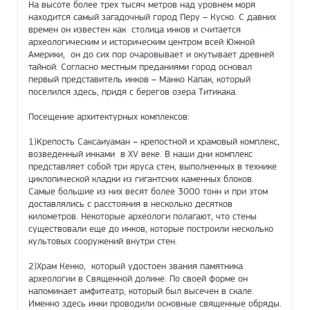
На высоте более трех тысяч метров над уровнем моря
находится самый загадочный город Перу – Куско. С давних
времен он известен как столица инков и считается
археологическим и историческим центром всей Южной
Америки, он до сих пор очаровывает и окутывает древней
тайной. Согласно местным преданиями город основал
первый представитель инков – Манко Капак, который
поселился здесь, придя с берегов озера Титикака.
Посещение архитектурных комплексов:
1)Kрепость Саксаиуаман – крепостной и храмовый комплекс,
возведенный инками в XV веке. В наши дни комплекс
представляет собой три яруса стен, выполненных в технике
циклопической кладки из гигантских каменных блоков.
Самые большие из них весят более 3000 тонн и при этом
доставлялись с расстояния в несколько десятков
километров. Некоторые археологи полагают, что стены
существовали еще до инков, которые построили несколько
культовых сооружений внутри стен.
2)Храм Кенко, который удостоен звания памятника
археологии в Священной долине. По своей форме он
напоминает амфитеатр, который был высечен в скале.
Именно здесь инки проводили основные священные обряды.