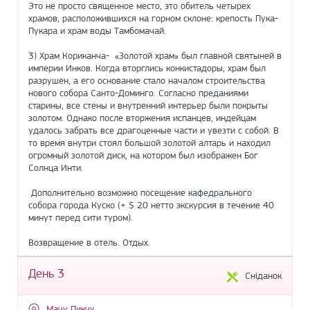
Это не просто священное место, это обитель четырех
храмов, расположившихся на горном склоне: крепость Пука-
Пукара и храм воды Тамбомачай.
3) Храм Кориканча- «Золотой храм» был главной святыней в
империи Инков. Когда вторглись конкистадоры, храм был
разрушен, а его основание стало началом строительства
нового собора Санто-Доминго. Согласно преданиями
старины, все стены и внутренний интерьер были покрыты
золотом. Однако после вторжения испанцев, индейцам
удалось забрать все драгоценные части и увезти с собой. В
то время внутри стоял большой золотой алтарь и находил
огромный золотой диск, на котором был изображен Бог
Солнца Инти.
Дополнительно возможно посещение кафедрального
собора города Куско (+ $ 20 нетто экскурсия в течение 40
минут перед сити туром).
Возвращение в отель. Отдых.
День 3
Сніданок
Мачу Пикчу