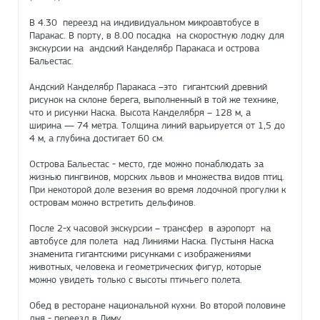
В 4.30 переезд на индивидуальном микроавтобусе в
Паракас. В порту, в 8.00 посадка на скоростную лодку для
экскурсии на андский Канделябр Паракаса и острова
Бальестас.
Андский Канделябр Паракаса –это гигантский древний
рисунок на склоне берега, выполненный в той же технике,
что и рисунки Наска. Высота Канделября – 128 м, а
ширина — 74 метра. Толщина линий варьируется от 1,5 до
4 м, а глубина достигает 60 см.
Острова Бальестас - место, где можно понаблюдать за
жизнью пингвинов, морских львов и множества видов птиц.
При некоторой доле везения во время лодочной прогулки к
островам можно встретить дельфинов.
После 2-х часовой экскурсии – трансфер в аэропорт на
автобусе для полета над Линиями Наска. Пустыня Наска
знаменита гигантскими рисунками с изображениями
животных, человека и геометрических фигур, которые
можно увидеть только с высоты птичьего полета.
Oбед в ресторане национальной кухни. Во второй половине
дня - переезд в Лиму.