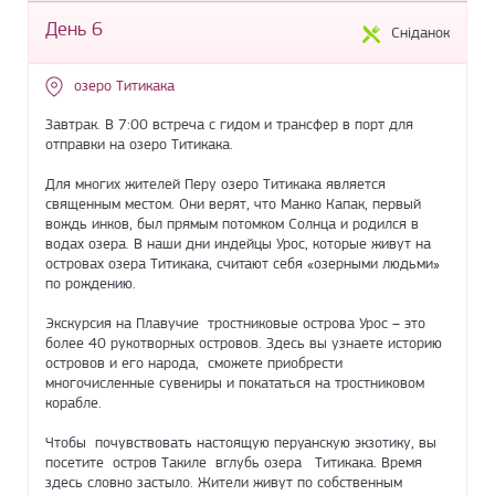
День 6
Сніданок
озеро Титикака
Завтрак. В 7:00 встреча с гидом и трансфер в порт для
отправки на озеро Титикака.
Для многих жителей Перу озеро Титикака является
священным местом. Они верят, что Манко Капак, первый
вождь инков, был прямым потомком Солнца и родился в
водах озера. В наши дни индейцы Урос, которые живут на
островах озера Титикака, считают себя «озерными людьми»
по рождению.
Экскурсия на Плавучие тростниковые острова Урос – это
более 40 рукотворных островов. Здесь вы узнаете историю
островов и его народа, сможете приобрести
многочисленные сувениры и покататься на тростниковом
корабле.
Чтобы почувствовать настоящую перуанскую экзотику, вы
посетите остров Такиле вглубь озера Титикака. Время
здесь словно застыло. Жители живут по собственным