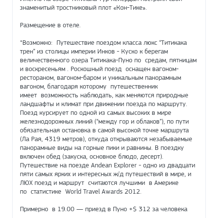
знаменитый тростниковый плот «Кон-Тике».
Размещение в отеле.
*Возможно: Путешествие поездом класса люкс “Титикака
трен” из столицы империи Инков - Куско к берегам
величественного озера Титикака-Пуно по средам, пятницам
и воскресеньям . Роскошный поезд оснащен вагоном-
рестораном, вагоном-баром и уникальным панорамным
вагоном, благодаря которому путешественник
имеет возможность наблюдать, как меняются природные
ландшафты и климат при движении поезда по маршруту.
Поезд курсирует по одной из самых высоких в мире
железнодорожных линий (“между гор и облаков”), по пути
обязательная остановка в самой высокой точке маршрута
(Ла Рая, 4319 метров), откуда открываются незабываемые
панорамные виды на горные пики и равнины. В поездку
включен обед (закуска, основное блюдо, десерт).
Путешествие на поезде Andean Explorer - одно из двадцати
пяти самых ярких и интересных ж/д путешествий в мире, и
ЛЮХ поезд и маршрут считаются лучшими в Америке
по статистике World Travel Awards 2012.
Примерно в 19.00 — приезд в Пуно +$ 312 за человека