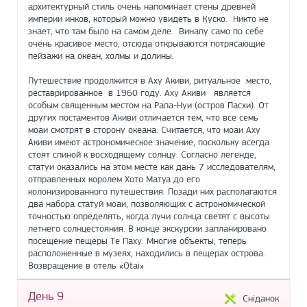
архитектурный стиль очень напоминает стены древней
империи инков, который можно увидеть в Куско. Никто не
знает, что там было на самом деле. Винапу само по себе
очень красивое место, отсюда открываются потрясающие
пейзажи на океан, холмы и долины.
Путешествие продолжится в Аху Акиви, ритуальное место,
реставрированное в 1960 году. Aху Aкиви является
особым священным местом на Рапа-Нуи (остров Пасхи). От
других постаментов Акиви отличается тем, что все семь
моаи смотрят в сторону океана. Считается, что моаи Аху
Акиви имеют астрономическое значение, поскольку всегда
стоят спиной к восходящему солнцу. Согласно легенде,
статуи оказались на этом месте как дань 7 исследователям,
отправленных королем Хото Матуа до его
колонизированного путешествия. Позади них располагаются
два набора статуй моаи, позволяющих с астрономической
точностью определять, когда лучи солнца светят с высоты
летнего солнцестояния. В конце экскурсии запланировано
посещение пещеры Те Паху. Многие объекты, теперь
расположенные в музеях, находились в пещерах острова.
Возвращение в отель «Otai»
День 9
Сніданок