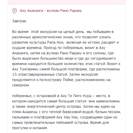
Аху Акаханга - вулкан Рано Рараку
Завтрак.
Во время этой экскурсии на целый день мы побываем в
различных археологических зонах, что позволит узнать
развитие культуры Рапа Нуи, включая ее истоки, расцвет и
худшие времена. Проезд по побережью, визит в Аху
Акаханга, затем на вулкан Рано Рараку и его склоны, где
было вырезано большинство моаи и где до сегодняшнего
времени находится большее количество этих статуй. Визит к
Аху Тонгарики, самой большой платформе, где расположены
15 отреставрированных статуй. Затем экскурсия
продолжится к полуострову Пойке, расположенному на
северном
побережье, с остановкой в Аху Те Пито Кура – место, в
котором находится самая большая статуя вне каменоломни,
а также энергетический центр острова. Затем мы едем на
пляж Анакена, с его теплой бирюзовой водой, белым песком,
пальмами и платформой Аху Нау Нау, создающими один из
самых привлекательных пейзажей острова. Время для
прогулки и купания.