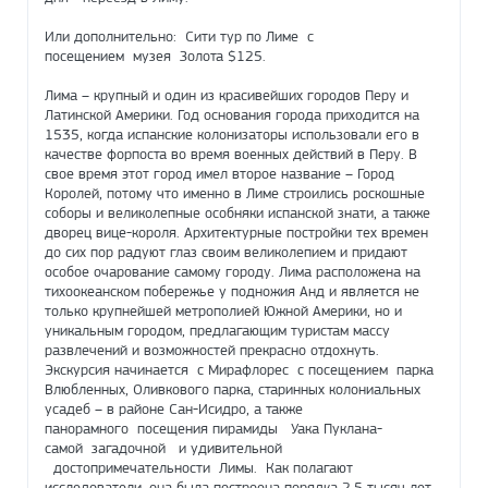
Или дополнительно: Сити тур по Лиме с
посещением музея Золота $125.
Лима – крупный и один из красивейших городов Перу и
Латинской Америки. Год основания города приходится на
1535, когда испанские колонизаторы использовали его в
качестве форпоста во время военных действий в Перу. В
свое время этот город имел второе название – Город
Королей, потому что именно в Лиме строились роскошные
соборы и великолепные особняки испанской знати, а также
дворец вице-короля. Архитектурные постройки тех времен
до сих пор радуют глаз своим великолепием и придают
особое очарование самому городу. Лима расположена на
тихоокеанском побережье у подножия Анд и является не
только крупнейшей метрополией Южной Америки, но и
уникальным городом, предлагающим туристам массу
развлечений и возможностей прекрасно отдохнуть.
Экскурсия начинается с Мирафлорес с посещением парка
Влюбленных, Оливкового парка, старинных колониальных
усадеб – в районе Сан-Исидро, а также
панорамного посещения пирамиды Уака Пуклана-
самой загадочной и удивительной
достопримечательности Лимы. Как полагают
исследователи, она была построена порядка 2,5 тысяч лет