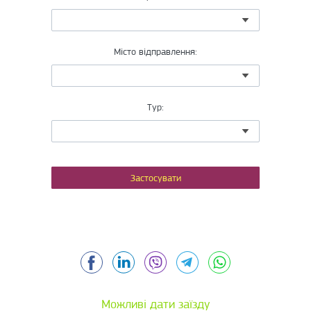
Місто відправлення:
Тур:
Facebook
LinkedIn
Viber
Telegram
WhatsApp
Можливі дати заїзду