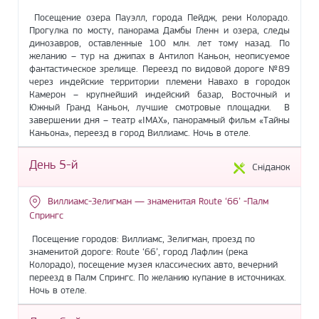
Посещение озера Пауэлл, города Пейдж, реки Колорадо.
Прогулка по мосту, панорама Дамбы Гленн и озера, следы
динозавров, оставленные 100 млн. лет тому назад. По
желанию – тур на джипах в Антилоп Каньон, неописуемое
фантастическое зрелище. Переезд по видовой дороге №89
через индейские территории племени Навахо в городок
Камерон – крупнейший индейский базар, Восточный и
Южный Гранд Каньон, лучшие смотровые площадки. В
завершении дня – театр «IMAX», панорамный фильм «Тайны
Каньона», переезд в город Виллиамс. Ночь в отеле.
День 5-й
Сніданок
Виллиамс-Зелигман — знаменитая Route ‘66’ -Палм
Спрингс
Посещение городов: Виллиамс, Зелигман, проезд по
знаменитой дороге: Route ‘66’, город Лафлин (река
Колорадо), посещение музея классических авто, вечерний
переезд в Палм Спрингс. По желанию купание в источниках.
Ночь в отеле.