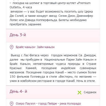
- поездка на шопинг в торговый центр-аутлет «Premium
Outlets», 4 часа
вечером — у вас будет возможность посетить шоу Цирка
Дю Солей, а также концерт звезд: Селин Дион, Дженнифер
Лопес или Дэвида Копперфильда. Билеты необходимо
приобретать зараннее.
День 3-й
Брайс-каньон- Зайн-каньон
Выезд с Лас-Вегаса через городок мормонов Св. Джордж,
далее мы прибудем в Национальные Парки Зайн Каньон и
Брайс Каньон, неповторимые чудеса природы в Стране
Красных Камней, посещение индейских сувенирных
магазинов. Посещение городка Канаб – место съемок более
150 фильмов Голливуда в стиле «Вестерн», по желанию —
ужин в ковбойском ресторане в городе Канаб. Ночь в отеле.
День 4- й
Сніданок
Озеро Пауэлл - город Пейдж - река Колорадо