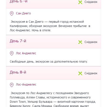
День 6 -й
Сніданок
Сан Диего
Экскурсия в Cан Диего — первый город испанской
Калифорнии, обзорная экскурсия. Вечернее прибытие в
Лос-Анджелес. Ночь в отеле.
День 7-й
Сніданок
Лос Анджелес
Свободные день, экскурсии за дополнительную плату.
День 8-й
Сніданок
Лос-Анджелес
Экскурсия по Лос-Анджелесу с посещением Звездного
Голливуда, Аллеи Славы, исторического и современного
Down Town, Уилшир Бульвара — визитной карточки города,
Беверли Хиллс, Санта Моника. Свободное время, вылет