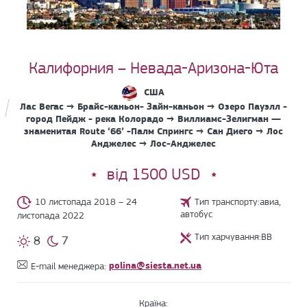
Калифорния – Невада-Аризона-Юта
США
Лас Вегас → Брайс-каньон- Зайн-каньон → Озеро Пауэлл -
город Пейдж - река Колорадо → Виллиамс-Зелигман —
знаменитая Route ‘66’ -Палм Спрингс → Сан Диего → Лос
Анджелес → Лос-Анджелес
від 1500 USD
10 листопада 2018 – 24
Тип транспорту:авиа,
автобус
листопада 2022
Тип харчування:BB
8
7
polina@siesta.net.ua
E-mail менеджера:
Країна: