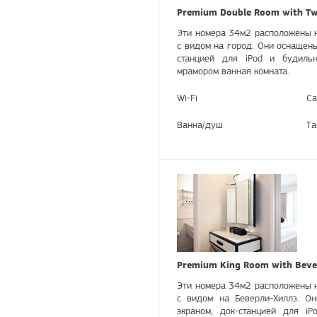
Premium Double Room with Tw
Эти номера 34м2 расположены н
с видом на город. Они оснащен
станцией для iPod и будильн
мрамором ванная комната.
Wi-Fi
Са
Ванна/душ
Та
Premium King Room with Bever
Эти номера 34м2 расположены н
с видом на Беверли-Хиллз. О
экраном, док-станцией для i