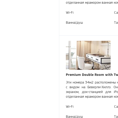
отделанная мрамором ванная ко
Wi-Fi
Са
Ванна/душ
Та
Premium Double Room with Two
Эти номера 34м2 расположены н
с видом на Беверли-Хиллз. О
экраном, док-станцией для i
отделанная мрамором ванная ко
Wi-Fi
Са
Ванна/душ
Та