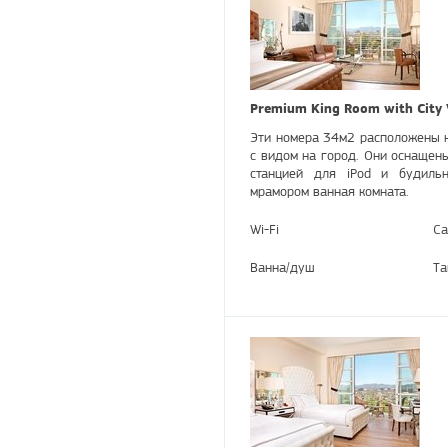
Premium King Room with City
Эти номера 34м2 расположены н
с видом на город. Они оснащен
станцией для iPod и будильн
мрамором ванная комната.
Wi-Fi
Са
Ванна/душ
Та