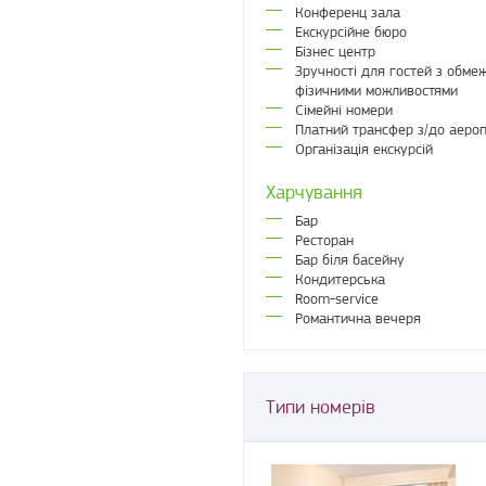
Конференц зала
Екскурсійне бюро
Бізнес центр
Зручності для гостей з обме
фізичними можливостями
Сімейні номери
Платний трансфер з/до аеро
Організація екскурсій
Харчування
Бар
Ресторан
Бар біля басейну
Кондитерська
Room-service
Романтична вечеря
Типи номерів