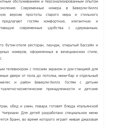
антным обслуживанием и персонализированным опытом
поколения. Современные номера в Беверли-Хиллз
нную версию простоты старого мира и стильного
 предлагают гостям комфортную, элегантную и
етающую современные удобства с сдержанным,
.
го бутик-отеля ресторан, лаундж, открытый бассейн и
орных номеров, оформленных в венецианском стиле,
с.
м телевизором с плоским экраном и док-станцией для
жные двери от пола до потолка, мини-бар и отдельный
желес и район Беверли-Хиллз. Гостям с детьми
туалетно-косметические принадлежности и детские
трак, обед и ужин, повара готовят блюда итальянской
м Чиприани. Для детей разработано специальное меню
руется бранч, во время которого играет живая джазовая