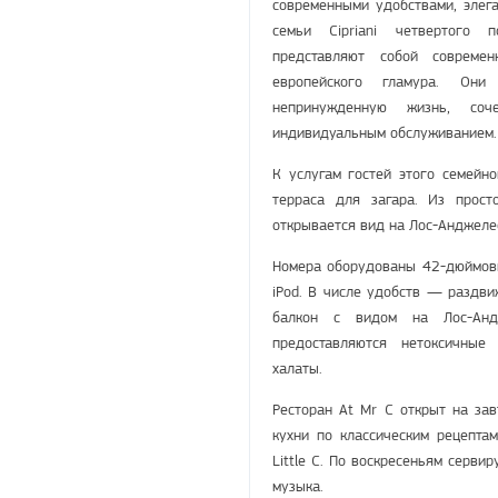
современными удобствами, элег
семьи Cipriani четвертого 
представляют собой совреме
европейского гламура. Они
непринужденную жизнь, соч
индивидуальным обслуживанием
К услугам гостей этого семейно
терраса для загара. Из прост
открывается вид на Лос-Анджеле
Номера оборудованы 42-дюймовы
iPod. В числе удобств — раздви
балкон с видом на Лос-Анд
предоставляются нетоксичные 
халаты.
Ресторан At Mr C открыт на зав
кухни по классическим рецепта
Little C. По воскресеньям серви
музыка.