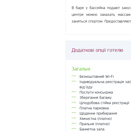
В баре у бассейна подают заку
центре можно заказать массаж
заняться спортом. Предоставляют
Додаткові опції готелю
Загальні
Безкоштовний Wi-Fi
Індивідуальна реєстрація заї
від'їзду
Послуги консьєржа
Зберігання багажу
Цілодобова стійка реєстрації
Платна парковка
Щоденне прибирання
Хімчистка (платно)
Пральня (платно)
Банкетна зала