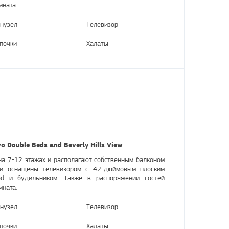
мната.
нузел
Телевизор
почки
Халаты
 Double Beds and Beverly Hills View
а 7-12 этажах и располагают собственным балконом
ни оснащены телевизором с 42-дюймовым плоским
Pod и будильником. Также в распоряжении гостей
мната.
нузел
Телевизор
почки
Халаты