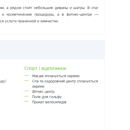
ски, а рядом стоят небольшие диваны и шатры. В спа-
 и косметические процедуры, а в фитнес-центре —
ся услуги прачечной и химчистки.
Спорт і відпочинок
Масаж оплачується окремо
зду/
Спа та оздоровчий центр сплачується
окремо
Фітнес центр
Поле для гольфу
Прокат велосипедів