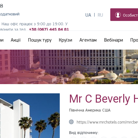
38
додатковий
UA
RU
Особист
! Наш офіс працює з 9:00 до 19:00. У
дзвонити за тел.
+38 (067) 445 84 81
ри
Акції
Пошук туру
Круїзи
Агентам
Вебінари
Про
Mr C Beverly H
Північна Америка
США
https://www.mrchotels.com/mrcbev
Вид відпочинку: