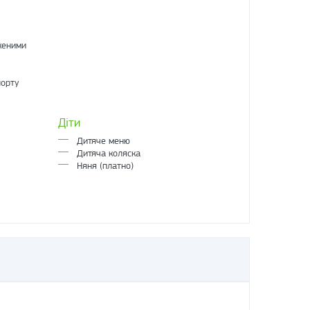
женими
порту
Діти
Дитяче меню
Дитяча коляска
Няня (платно)