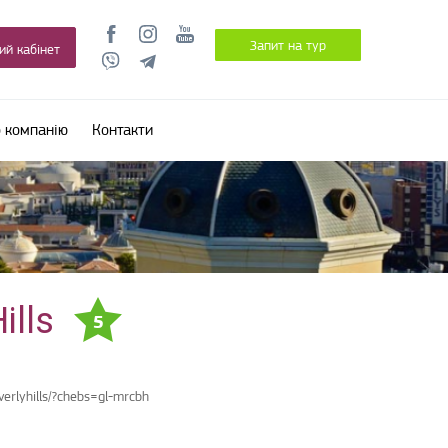
Запит на тур
ий кабінет
 компанію
Контакти
ills
5
erlyhills/?chebs=gl-mrcbh