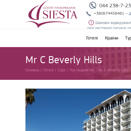
044 238-7-2
+380674458481
– 
Шановні відвідувачі
разі екстреної ситуації 
Готелі
Країни
Ту
Mr C Beverly Hills
Головна
/
Готелі
/
США
/
Лос-Анджелес
/
Mr C Beverly Hills