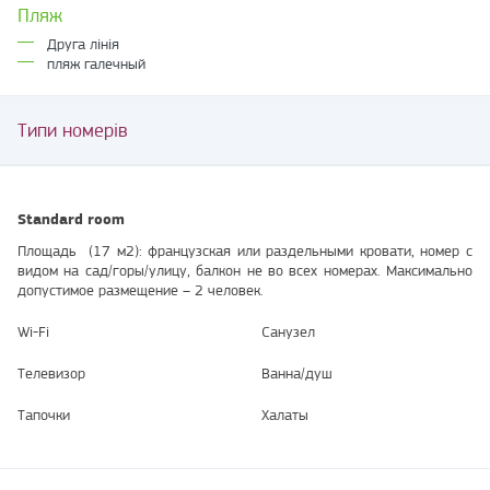
Пляж
Друга лінія
пляж галечный
Типи номерів
Standard room
Площадь (17 м2): французская или раздельными кровати, номер с
видом на сад/горы/улицу, балкон не во всех номерах. Максимально
допустимое размещение – 2 человек.
Wi-Fi
Санузел
Телевизор
Ванна/душ
Тапочки
Халаты