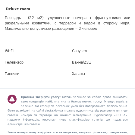
Deluxe room
Площадь (22 м2): улучшенные номера с французскими или
раздельными кроватями, с террасой и видом в сторону моря.
Максимально допустимое размещение – 2 человек.
Wi-Fi
Санузел
Телевизор
Ванна/душ
Тапочки
Халаты
Просимо звернути увагу!
Готель залишає за собою право змінювати
свою концепцію, набір платних та безкоштовних послуг, їх види, вартість
залежно від сезону та погодних умов без попереднього повідомлення.
Фото розміщені на сайті siesta.kiev.ua можуть відрізнятись від реального вигляду
готелів, номерів та території на момент відвідування. Туроператор «СІЄСТА»,
надаючи інформацію, керується лише класифікацією готелів, що надається
адміністрацією готелю.
Також номери можуть відрізнятися за метражем, колірним рішенням, плануванням,