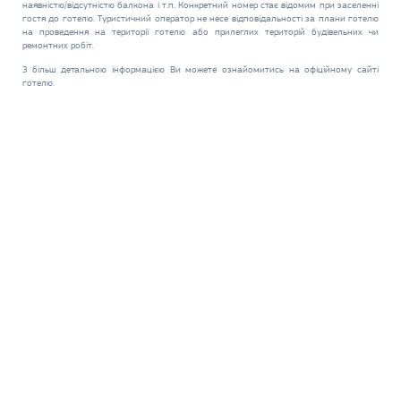
наявністю/відсутністю балкона і т.п. Конкретний номер стає відомим при заселенні
гостя до готелю. Туристичний оператор не несе відповідальності за плани готелю
на проведення на території готелю або прилеглих територій будівельних чи
ремонтних робіт.
З більш детальною інформацією Ви можете ознайомитись на офіційному сайті
готелю.