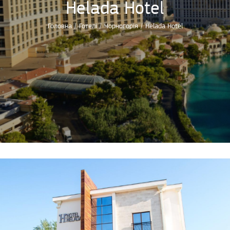
Helada Hotel
Головна
/
Готелі
/
Чорногорія
/
Helada Hotel