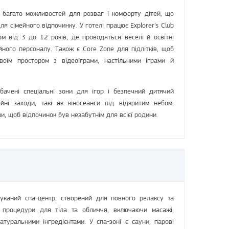
є багато можливостей для розваг і комфорту дітей, що
я сімейного відпочинку. У готелі працює Explorer’s Club
м від 3 до 12 років, де проводяться веселі й освітні
йного персоналу. Також є Core Zone для підлітків, щоб
оїм простором з відеоіграми, настільними іграми й
ачені спеціальні зони для ігор і безпечний дитячий
ейні заходи, такі як кіносеанси під відкритим небом,
ки, щоб відпочинок був незабутнім для всієї родини.
шуканий спа-центр, створений для повного релаксу та
 процедури для тіла та обличчя, включаючи масажі,
туральними інгредієнтами. У спа-зоні є сауни, парові