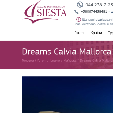
044 238-7-2
+380674458481
– 
Шановні відвідувачі
разі екстреної ситуації 
Готелі
Країни
Ту
Dreams Calvia Mallorca
Головна
/
Готелі
/
Іспанія
/
Майорка
/
Dreams Calvia Mallorc