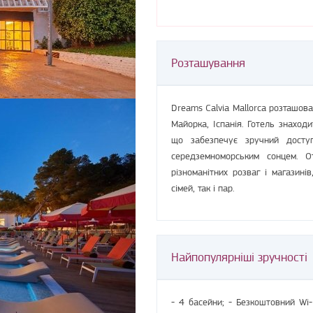
Розташування
Dreams Calvia Mallorca розташов
Майорка, Іспанія. Готель знаход
що забезпечує зручний досту
середземноморським сонцем. О
різноманітних розваг і магазині
сімей, так і пар.
Найпопулярніші зручності
- 4 басейни; - Безкоштовний Wi-F