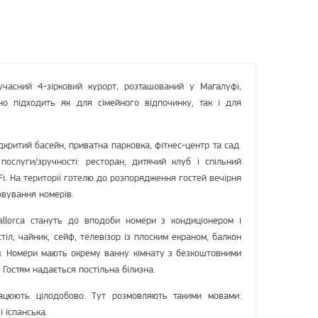
учасний 4-зірковий курорт, розташований у Магалуфі,
ьно підходить як для сімейного відпочинку, так і для
дкритий басейн, приватна парковка, фітнес-центр та сад.
послуги/зручності: ресторан, дитячий клуб і спільний
i. На території готелю до розпорядження гостей вечірня
вування номерів.
allorca стануть до вподоби номери з кондиціонером і
тіл, чайник, сейф, телевізор із плоским екраном, балкон
м. Номери мають окрему ванну кімнату з безкоштовними
Гостям надається постільна білизна.
працюють цілодобово. Тут розмовляють такими мовами:
і іспанська.