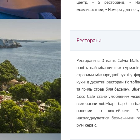
центр; - 5 ресторанів; - Но
можливостями; - Номери для некурц
Ресторани
Ресторани в Dreams Calvia Mall
навіть найвибагливіших гурманів
стравами міжнародної кухні у фор
кухні відкритий ресторан Portofin
та гриль-страв біля басейну. Blue
Coco Café стане улюбленим місце
включаючи лобі-бар і бар біля б
напоями та коктейлями. Зав
насолоджуватися безмежними га
рум-сервіс.