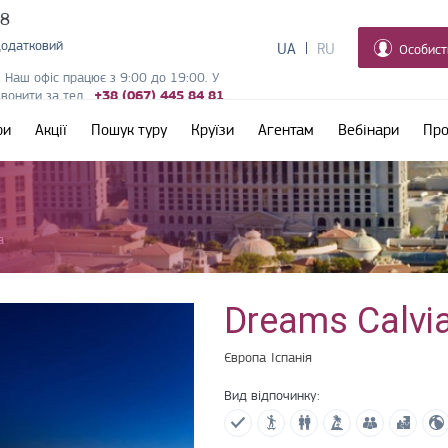
38
додатковий
UA
RU
Особист
! Наш офіс працює з 9:00 до 19:00. У
дзвонити за тел.
+38 (067) 445 84 81
ри
Акції
Пошук туру
Круїзи
Агентам
Вебінари
Про
a
Dreams Calvi
Європа
Іспанія
Вид відпочинку: