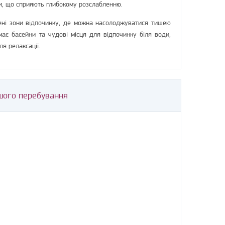
ни, що сприяють глибокому розслабленню.
ені зони відпочинку, де можна насолоджуватися тишею
 має басейни та чудові місця для відпочинку біля води,
я релаксації.
шого перебування