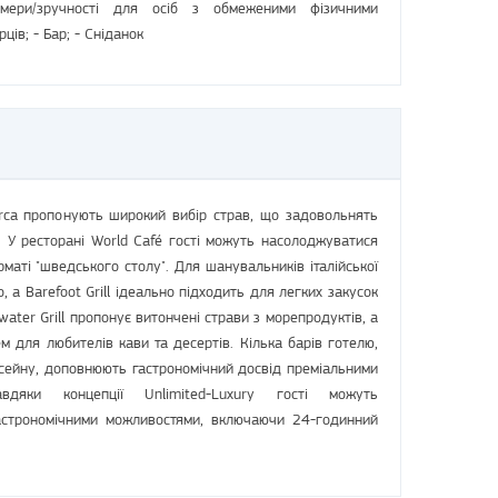
мери/зручності для осіб з обмеженими фізичними
ів; - Бар; - Сніданок
orca пропонують широкий вибір страв, що задовольнять
. У ресторані World Café гості можуть насолоджуватися
маті "шведського столу". Для шанувальників італійської
o, а Barefoot Grill ідеально підходить для легких закусок
water Grill пропонує витончені страви з морепродуктів, а
м для любителів кави та десертів. Кілька барів готелю,
асейну, доповнюють гастрономічний досвід преміальними
дяки концепції Unlimited-Luxury гості можуть
строномічними можливостями, включаючи 24-годинний