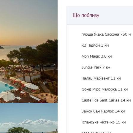
Що поблизу
площа Жака Сассона 750 м
K3 Підйом 1 км
Mon Magic 3,6 км
Jungle Park 7 км
Палац Марівент 11 км
Фонд Міро Майорка 11 км
Castell de Sant Carles 14 км
Замок Сан-Карлос 14 км
Іспанське містечко 15 км
Tope Guay 15 км