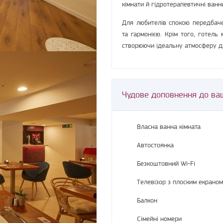
кімнати й гідротерапевтичні ван
Для любителів спокою передбач
та гармонією. Крім того, готель
створюючи ідеальну атмосферу дл
Чудове доповнення до ва
Власна ванна кімната
Автостоянка
Безкоштовний Wi-Fi
Телевізор з плоским екраном
Балкон
Сімейні номери