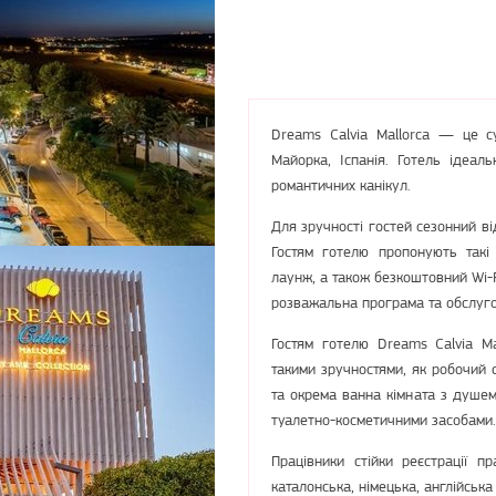
Dreams Calvia Mallorca — це с
Майорка, Іспанія. Готель ідеал
романтичних канікул.
Для зручності гостей сезонний ві
Гостям готелю пропонують такі 
лаунж, а також безкоштовний Wi-F
розважальна програма та обслуго
Гостям готелю Dreams Calvia M
такими зручностями, як робочий с
та окрема ванна кімната з душе
туалетно-косметичними засобами. 
Працівники стійки реєстрації 
каталонська, німецька, англійська 