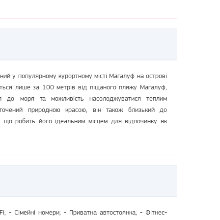
аний у популярному курортному місті Магалуф на острові
иться лише за 100 метрів від піщаного пляжу Магалуф,
п до моря та можливість насолоджуватися теплим
точений природною красою, він також близький до
в, що робить його ідеальним місцем для відпочинку як
i; - Сімейні номери; - Приватна автостоянка; - Фітнес-