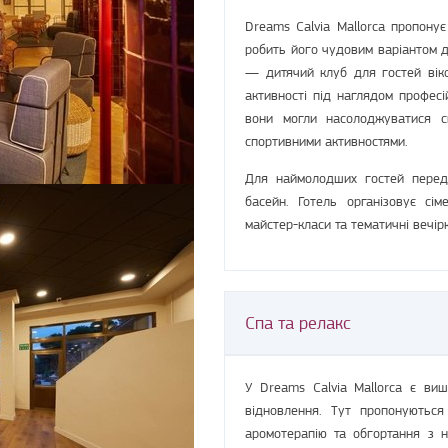
Dreams Calvia Mallorca пропону
робить його чудовим варіантом дл
— дитячий клуб для гостей віко
активності під наглядом професі
вони могли насолоджуватися св
спортивними активностями.
Для наймолодших гостей передб
басейн. Готель організовує сім
майстер-класи та тематичні вечір
Спа та релакс
У Dreams Calvia Mallorca є ви
відновлення. Тут пропонуються
аромотерапію та обгортання з на