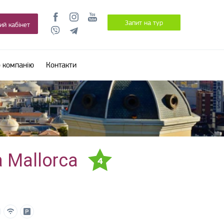
Запит на тур
ий кабінет
 компанію
Контакти
a Mallorca
4