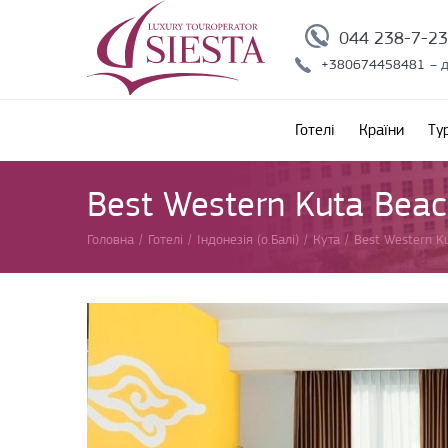
044 238-7-2
+380674458481
– 
Готелі
Країни
Ту
Best Western Kuta Beac
Головна
/
Готелі
/
Індонезія (о.Балі)
/
Кута
/
Best Western K