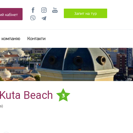
Запит на тур
ий кабінет
 компанію
Контакти
 Kuta Beach
3
і)