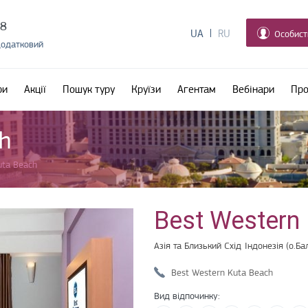
38
UA
RU
Особист
додатковий
ри
Акції
Пошук туру
Круїзи
Агентам
Вебінари
Про
h
uta Beach
Best Western
Азія та Близький Схід
Індонезія (о.Бал
Best Western Kuta Beach
Вид відпочинку: