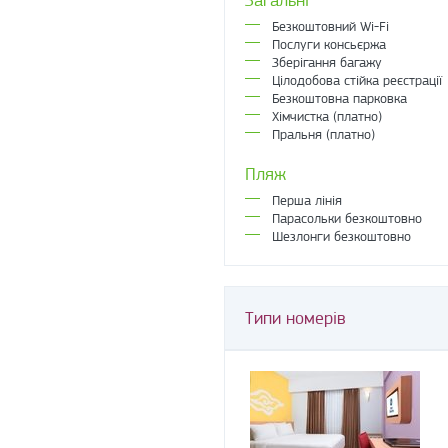
Безкоштовний Wi-Fi
Послуги консьєржа
Зберігання багажу
Цілодобова стійка реєстрації
Безкоштовна парковка
Хімчистка (платно)
Пральня (платно)
Пляж
Перша лінія
Парасольки безкоштовно
Шезлонги безкоштовно
Типи номерів