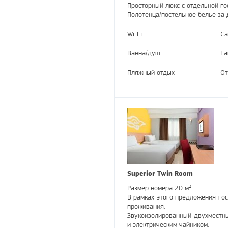
Просторный люкс с отдельной го
Полотенца/постельное белье за 
Wi-Fi
Са
Ванна/душ
Та
Пляжный отдых
От
Superior Twin Room
Размер номера 20 м²
В рамках этого предложения гос
проживания.
Звукоизолированный двухместн
и электрическим чайником.