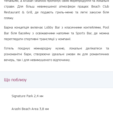
тепаньякі, а Aruban Seafood пропонує свіжі морепродукти та локальні
страви. Для більш невимушеної атмосфери працює Beach Club
Restaurant & Grill, де подають гриль‑меню та легкі закуски біля
пляжу.
Барна концепція включає Lobby Bar з класичними коктейлями, Pool
Bar біля басейну з освіжаючими напоями та Sports Bar, де можна
переглядати спортивні трансляції у компанії.
Готель поєднує міжнародну кухню, локальні делікатеси та
різноманітні бари, створюючи ідеальні умови як для романтичних
вечерь, так і для невимушеного відпочинку.
Що поблизу
Signature Park 2,4 км
Arashi Beach Area 3,8 км