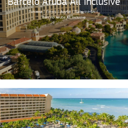
Barceló Aruba All Inclusive
Головна
/
Готелі
/
Аруба
/
Палм-Ігл-Біч
/
Barceló Aruba All Inclusive