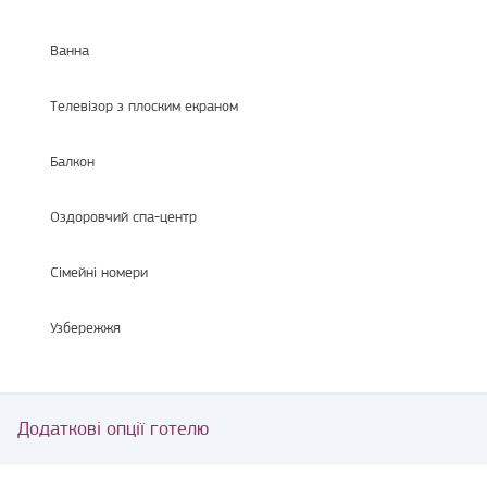
Ванна
Телевізор з плоским екраном
Балкон
Оздоровчий спа-центр
Сімейні номери
Узбережжя
Додаткові опції готелю