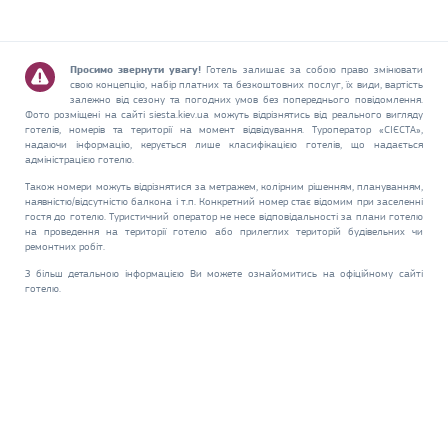
Просимо звернути увагу!
Готель залишає за собою право змінювати
свою концепцію, набір платних та безкоштовних послуг, їх види, вартість
залежно від сезону та погодних умов без попереднього повідомлення.
Фото розміщені на сайті siesta.kiev.ua можуть відрізнятись від реального вигляду
готелів, номерів та території на момент відвідування. Туроператор «СІЄСТА»,
надаючи інформацію, керується лише класифікацією готелів, що надається
адміністрацією готелю.
Також номери можуть відрізнятися за метражем, колірним рішенням, плануванням,
наявністю/відсутністю балкона і т.п. Конкретний номер стає відомим при заселенні
гостя до готелю. Туристичний оператор не несе відповідальності за плани готелю
на проведення на території готелю або прилеглих територій будівельних чи
ремонтних робіт.
З більш детальною інформацією Ви можете ознайомитись на офіційному сайті
готелю.