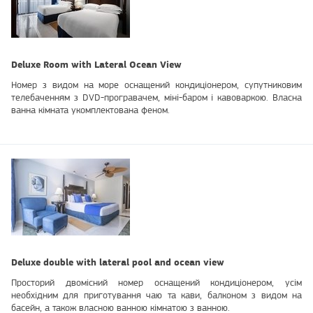
Deluxe Room with Lateral Ocean View
Номер з видом на море оснащений кондиціонером, супутниковим
телебаченням з DVD-програвачем, міні-баром і кавоваркою. Власна
ванна кімната укомплектована феном.
Deluxe double with lateral pool and ocean view
Просторий двомісний номер оснащений кондиціонером, усім
необхідним для приготування чаю та кави, балконом з видом на
басейн, а також власною ванною кімнатою з ванною.