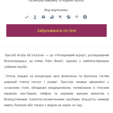
Латинська Америка та Кариби
Аруба
Вид відпочинку:
Забронювати on-line
Barceló Aruba All Inclusive — це п’ятизірковий курорт, розташований
безпосередньо на пляжі Palm Beach, одному з найпопулярніших
узбереж Аруби.
Готель працює за концепцією «все включено» та пропонує гостям
широкий спектр послуг і розваг. Просторі номери оформлені у
сучасному стилі, обладнані кондиціонером, телевізором із плоским
екраном, міні‑баром, сейфом та окремою ванною кімнатою з
безкоштовними туалетно‑косметичними засобами. Більшість номерів
мають балкони або тераси з видом на океан чи сад.