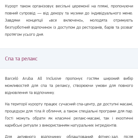
Курорт також організовує весільні церемонії на пляжі, пропонуючи
повний супровід — від декору та музики до індивідуального меню.
Завдяки концепції «все включено», молодята отримують
безтурботний відпочинок із доступом до ресторанів, барів та розваг
протягом усього дня.
Спа та релакс
Barceló Aruba All Inclusive пропонує гостям широкий вибір
можливостей для спа та релаксу, створюючи умови для повного
відновлення та відпочинку.
На території курорту працює сучасний спа‑центр, де доступні масажі,
процедури для тіла й обличчя, а також спеціальні програми для пар.
Гості можуть обрати як класичні релакс‑масажі, так і екзотичні
карибські ритуали з використанням натуральних інгредієнтів.
Для активного відпочинку облаштований фітнес‑зал, після