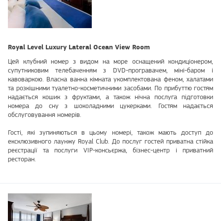
Royal Level Luxury Lateral Ocean View Room
Цей клубний номер з видом на море оснащений кондиціонером,
супутниковим телебаченням з DVD-програвачем, міні-баром і
кавоваркою. Власна ванна кімната укомплектована феном, халатами
та розкішними туалетно-косметичними засобами. По прибуттю гостям
надається кошик з фруктами, а також нічна послуга підготовки
номера до сну з шоколадними цукерками. Гостям надається
обслуговування номерів.
Гості, які зупиняються в цьому номері, також мають доступ до
ексклюзивного лаунжу Royal Club. До послуг гостей приватна стійка
реєстрації та послуги VIP-консьєржа, бізнес-центр і приватний
ресторан.