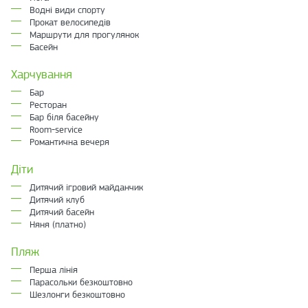
Водні види спорту
Прокат велосипедів
Маршрути для прогулянок
Басейн
Харчування
Бар
Ресторан
Бар біля басейну
Room-service
Романтична вечеря
Діти
Дитячий ігровий майданчик
Дитячий клуб
Дитячий басейн
Няня (платно)
Пляж
Перша лінія
Парасольки безкоштовно
Шезлонги безкоштовно