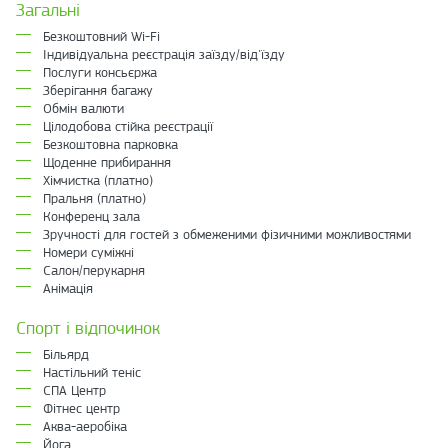
Загальні
Безкоштовний Wi-Fi
Індивідуальна реєстрація заїзду/від'їзду
Послуги консьєржа
Зберігання багажу
Обмін валюти
Цілодобова стійка реєстрації
Безкоштовна парковка
Щоденне прибирання
Хімчистка (платно)
Пральня (платно)
Конференц зала
Зручності для гостей з обмеженими фізичними можливостями
Номери суміжні
Салон/перукарня
Анімація
Спорт і відпочинок
Більярд
Настільний теніс
СПА Центр
Фітнес центр
Аква-аеробіка
Йога