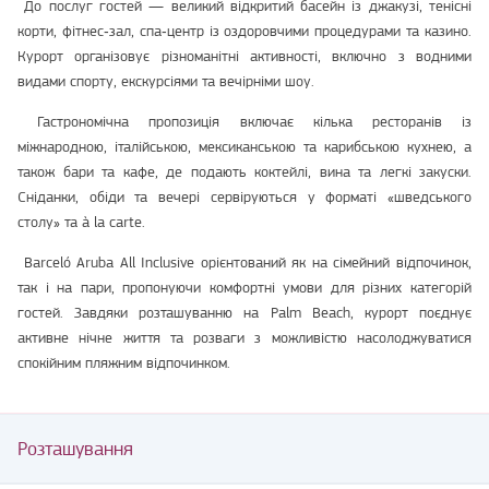
До послуг гостей — великий відкритий басейн із джакузі, тенісні
корти, фітнес‑зал, спа‑центр із оздоровчими процедурами та казино.
Курорт організовує різноманітні активності, включно з водними
видами спорту, екскурсіями та вечірніми шоу.
Гастрономічна пропозиція включає кілька ресторанів із
міжнародною, італійською, мексиканською та карибською кухнею, а
також бари та кафе, де подають коктейлі, вина та легкі закуски.
Сніданки, обіди та вечері сервіруються у форматі «шведського
столу» та à la carte.
Barceló Aruba All Inclusive орієнтований як на сімейний відпочинок,
так і на пари, пропонуючи комфортні умови для різних категорій
гостей. Завдяки розташуванню на Palm Beach, курорт поєднує
активне нічне життя та розваги з можливістю насолоджуватися
спокійним пляжним відпочинком.
Розташування