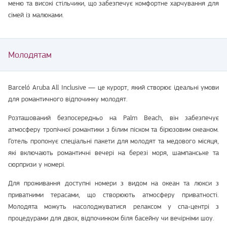
меню та високі стільчики, що забезпечує комфортне харчування для
сімей із малюками.
Молодятам
Barceló Aruba All Inclusive — це курорт, який створює ідеальні умови
для романтичного відпочинку молодят.
Розташований безпосередньо на Palm Beach, він забезпечує
атмосферу тропічної романтики з білим піском та бірюзовим океаном.
Готель пропонує спеціальні пакети для молодят та медового місяця,
які включають романтичні вечері на березі моря, шампанське та
сюрпризи у номері.
Для проживання доступні номери з видом на океан та люкси з
приватними терасами, що створюють атмосферу приватності.
Молодята можуть насолоджуватися релаксом у спа‑центрі з
процедурами для двох, відпочинком біля басейну чи вечірніми шоу.