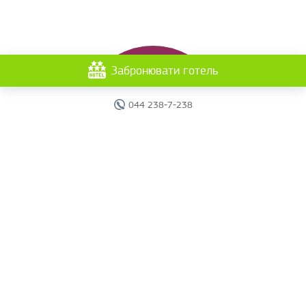
Забронювати готель
044 238-7-238
Головна
Готелі
Пошук туру
Вебінари
Країни
Круїзи
Акції
Новини
Документи
Агентам
Про компанію
Звіти