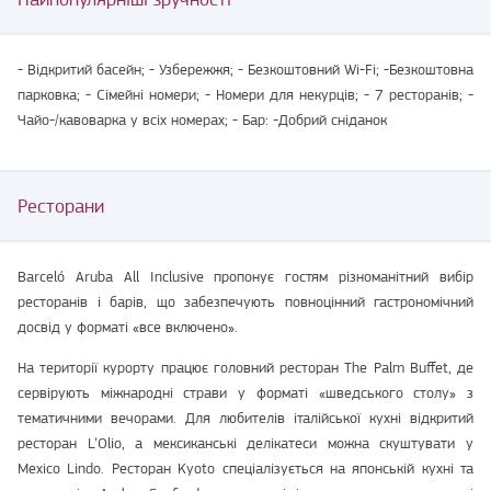
- Відкритий басейн; - Узбережжя; - Безкоштовний Wi-Fi; -Безкоштовна
парковка; - Сімейні номери; - Номери для некурців; - 7 ресторанів; -
Чайо-/кавоварка у всіх номерах; - Бар: -Добрий сніданок
Ресторани
Barceló Aruba All Inclusive пропонує гостям різноманітний вибір
ресторанів і барів, що забезпечують повноцінний гастрономічний
досвід у форматі «все включено».
На території курорту працює головний ресторан The Palm Buffet, де
сервірують міжнародні страви у форматі «шведського столу» з
тематичними вечорами. Для любителів італійської кухні відкритий
ресторан L’Olio, а мексиканські делікатеси можна скуштувати у
Mexico Lindo. Ресторан Kyoto спеціалізується на японській кухні та