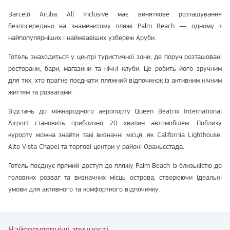
Barceló Aruba All Inclusive має виняткове розташування
безпосередньо на знаменитому пляжі Palm Beach — одному з
найпопулярніших і найжвавіших узбереж Аруби.
Готель знаходиться у центрі туристичної зони, де поруч розташовані
ресторани, бари, магазини та нічні клуби. Це робить його зручним
для тих, хто прагне поєднати пляжний відпочинок із активним нічним
життям та розвагами.
Відстань до міжнародного аеропорту Queen Beatrix International
Airport становить приблизно 20 хвилин автомобілем. Поблизу
курорту можна знайти такі визначні місця, як California Lighthouse,
Alto Vista Chapel та торгові центри у районі Ораньєстада.
Готель поєднує прямий доступ до пляжу Palm Beach із близькістю до
головних розваг та визначних місць острова, створюючи ідеальні
умови для активного та комфортного відпочинку.
Найпопулярніші зручності