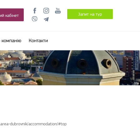
Запит на тур
ий кабінет
 компанію
Контакти
starea-dubrovnik/accommodation/#top