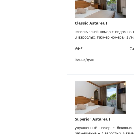
Classic Astarea I
классический номер с видом на 
3 взрослых. Размер номера- 17м
Wi-Fi
Са
Ванна/душ
Superior Astarea I
улучшенный номер с боковым 
размещение – 3 взрослых. Разме