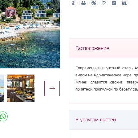
Расположение
Современный и уютный отель Ast
видом на Адриатическое море, пр
Млини славится своими таверн
приятной прогулкой по берегу за
К услугам гостей