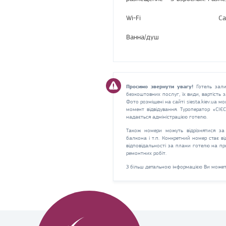
Wi-Fi
Са
Ванна/душ
Просимо звернути увагу!
Готель зали
безкоштовних послуг, їх види, вартість
Фото розміщені на сайті siesta.kiev.ua мо
момент відвідування. Туроператор «СІЄ
надається адміністрацією готелю.
Також номери можуть відрізнятися за 
балкона і т.п. Конкретний номер стає в
відповідальності за плани готелю на пр
ремонтних робіт.
З більш детальною інформацією Ви может