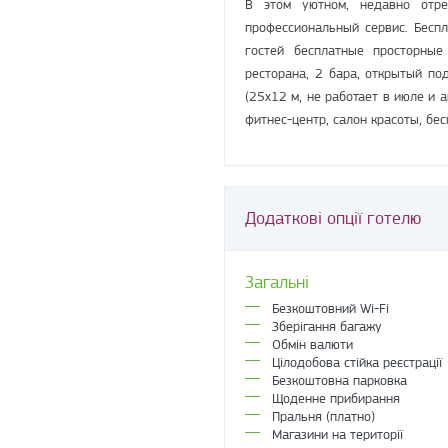
В этом уютном, недавно отре
профессиональный сервис. Беспл
гостей бесплатные просторные
ресторана, 2 бара, открытый по
(25x12 м, не работает в июле и 
фитнес-центр, салон красоты, бес
Додаткові опції готелю
Загальні
Безкоштовний Wi-Fi
Зберігання багажу
Обмін валюти
Цілодобова стійка реєстрації
Безкоштовна парковка
Щоденне прибирання
Пральня (платно)
Магазини на території