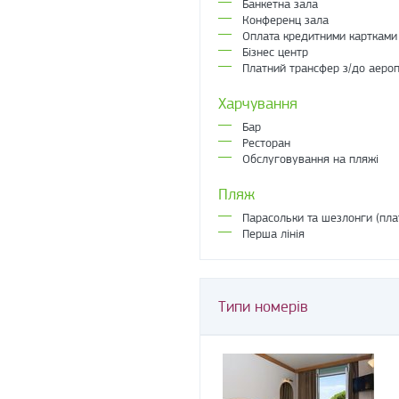
Банкетна зала
Конференц зала
Оплата кредитними картками
Бізнес центр
Платний трансфер з/до аеро
Харчування
Бар
Ресторан
Обслуговування на пляжі
Пляж
Парасольки та шезлонги (пла
Перша лінія
Типи номерів