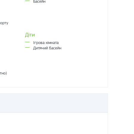
Басейн
порту
Діти
Ігрова кімната
Дитячий басейн
тно)