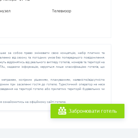
нузел
Телевизор
шає за собою право змінювати свою концепцію, набір платних та
 залежно від сезону та погодних умов без попереднього повідомлення.
жуть відрізнятись від реального вигляду готелів, номерів та території на
СТА», надаючи інформацію, керується лише класифікацією готелів, що
метражем, колірним рішенням, плануванням, наявністю/відсутністю
ідомим при заселенні гостя до готелю. Туристичний оператор не несе
оведення на території готелю або прилеглих територій будівельних чи
е ознайомитись на офіційному сайті готелю.
Забронювати готель