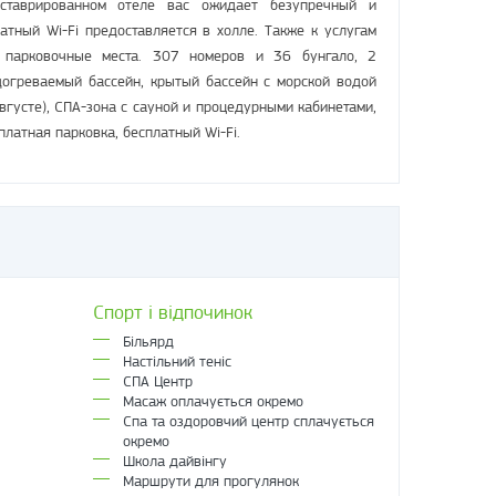
ставрированном отеле вас ожидает безупречный и
атный Wi-Fi предоставляется в холле. Также к услугам
 парковочные места. 307 номеров и 36 бунгало, 2
догреваемый бассейн, крытый бассейн с морской водой
августе), СПА-зона с сауной и процедурными кабинетами,
платная парковка, бесплатный Wi-Fi.
Спорт і відпочинок
Більярд
Настільний теніс
СПА Центр
Масаж оплачується окремо
Спа та оздоровчий центр сплачується
окремо
Школа дайвінгу
Маршрути для прогулянок