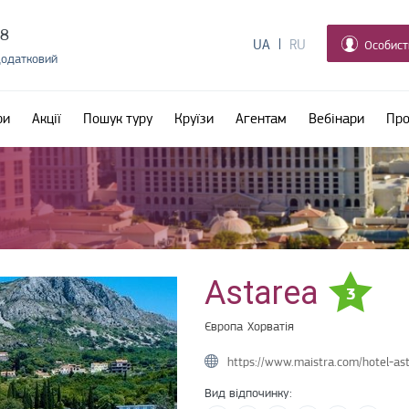
38
UA
RU
Особист
додатковий
ри
Акції
Пошук туру
Круїзи
Агентам
Вебінари
Про
Astarea
3
Європа
Хорватія
https://www.maistra.com/hotel-a
Вид відпочинку: