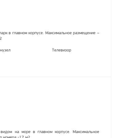
парк в главном корпусе. Максимальное размещение –
2
нузел
Телевизор
видом на море в главном корпусе. Максимальное
р номера -17 м2