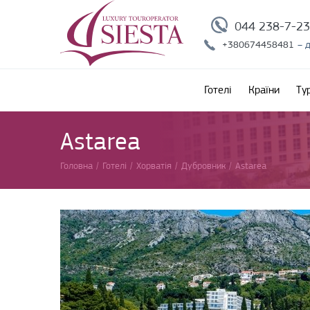
044 238-7-2
+380674458481
– 
Готелі
Країни
Ту
Astarea
Головна
/
Готелі
/
Хорватія
/
Дубровник
/
Astarea