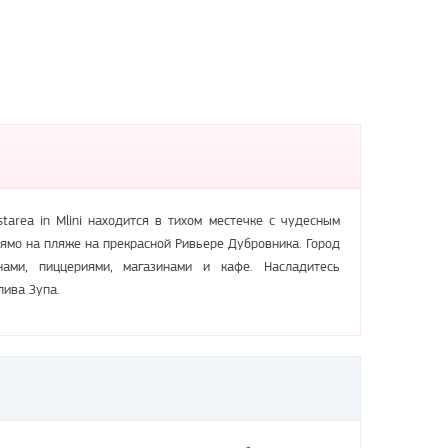
area in Mlini находится в тихом местечке с чудесным
ямо на пляже на прекрасной Ривьере Дубровника. Город
ами, пиццериями, магазинами и кафе. Насладитесь
лива Зупа.