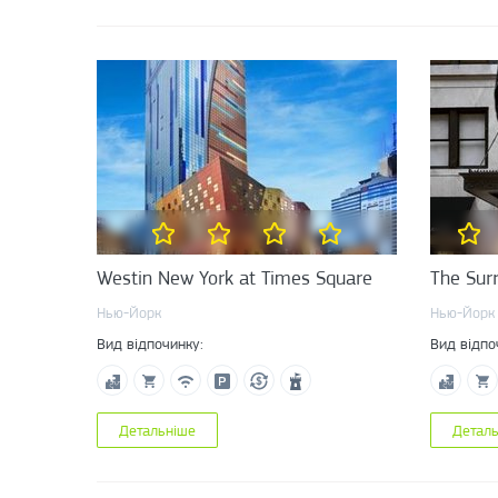
Westin New York at Times Square
The Sur
Нью-Йорк
Нью-Йорк
Вид відпочинку:
Вид відпо
Детальніше
Детал