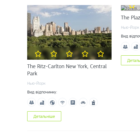
The Pla
Нью-Йорк
Вид відпо
Детал
The Ritz-Carlton New York, Central
Park
Нью-Йорк
Вид відпочинку:
Детальніше