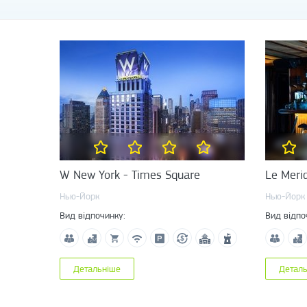
W New York - Times Square
Le Merid
Нью-Йорк
Нью-Йорк
Вид відпочинку:
Вид відпо
Детальніше
Детал