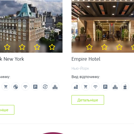
k New York
Empire Hotel
Нью-Йорк
чинку:
Вид відпочинку:
Детальніше
ьніше