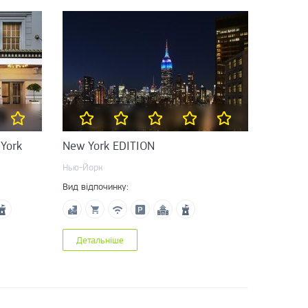
 York
New York EDITION
Нью-Йорк
Вид відпочинку:
Детальніше