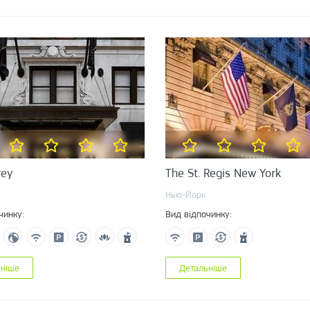
rey
The St. Regis New York
Нью-Йорк
чинку:
Вид відпочинку:
ьніше
Детальніше