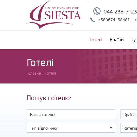
044 238-7-2
+380674458481
– 
Готелі
Країни
Ту
Готелі
Головна
/
Готелі
Пошук готелю: