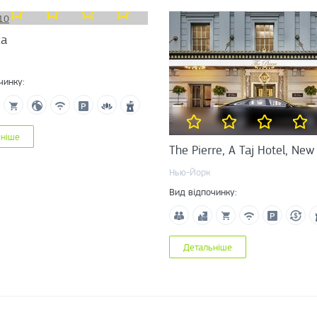
za
чинку:
ьніше
The Pierre, A Taj Hotel, New
Нью-Йорк
Вид відпочинку:
Детальніше