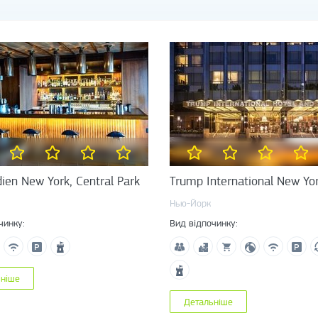
ien New York, Central Park
Trump International New Yo
Нью-Йорк
чинку:
Вид відпочинку:
ьніше
Детальніше