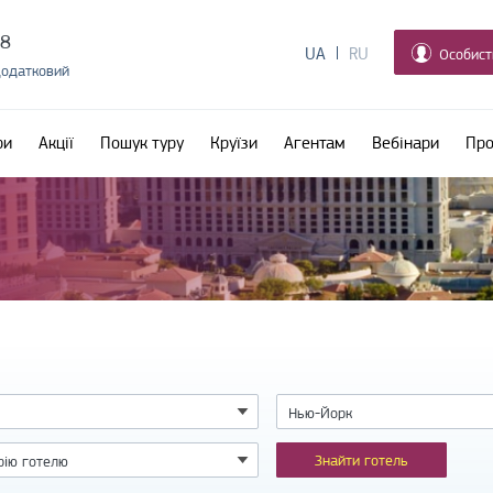
38
UA
RU
Особист
додатковий
ри
Акції
Пошук туру
Круїзи
Агентам
Вебінари
Про