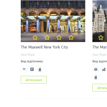
The Maxwell New York City
The Mar
Нью-Йорк
Нью-Йорк
Вид відпочинку:
Вид відпо
Детальніше
Детал
Сторінки