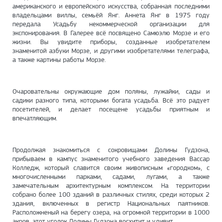
американского и европейского искусства, собранная последними
владельцами виллы, семьёй Янг. Аннета Янг в 1975 году
передала Усадьбу некоммерческой организации для
экспонирования. В Галерее всё посвящено Самюэлю Морзе и его
жизни. Вы увидите приборы, созданные изобретателем
знаменитой азбуки Морзе, и другими изобретателями телеграфа,
а также картины работы Морзе.
Очаровательны окружающие дом поляны, лужайки, сады и
садики разного типа, которыми богата усадьба. Всё это радует
посетителей, и делает посещене усадьбы приятным и
впечатляющим.
Продолжая знакомиться с сокровищами Долины Гудзона,
прибываем в кампус знаменитого учебного заведения Вассар
Колледж, который славится своим живописным «городком», с
многочисленными парками, садами, лугами, а также
замечательным архитектурным комплексом. На территории
собрано более 100 зданий в различных стилях, среди которых 2
здания, включенных в регистр Национальных паятников.
Расположненый на берегу озера, на огромной территории в 1000
акров, этот уголок Долины Гудзона восхитит и удивит.