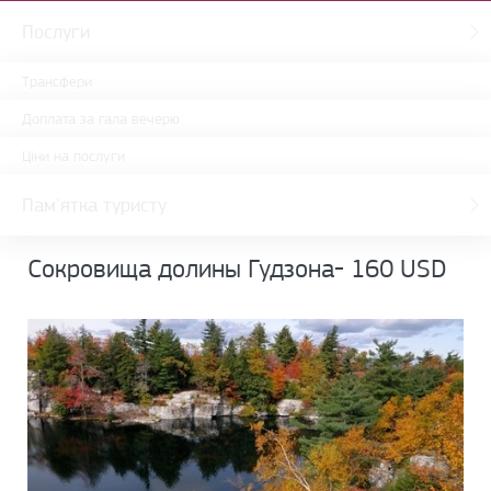
Послуги
Трансфери
Доплата за гала вечерю
Ціни на послуги
Пам'ятка туристу
Сокровища долины Гудзона- 160 USD