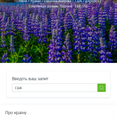
Головна
/
Країни
/
Північна Америка
/
США
/
Екскурсії
/
Сокровища долины Гудзона- 160 USD
Введіть ваш запит
Про країну