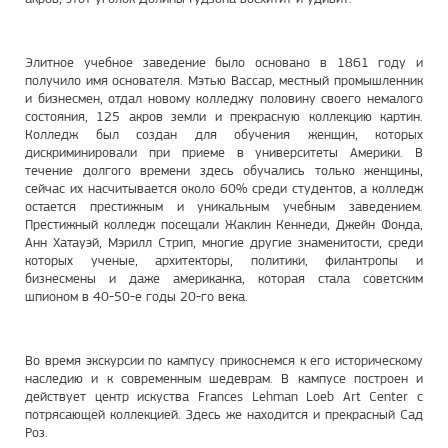
Элитное учебное заведение было основано в 1861 году и
получило имя основателя. Мэтью Вассар, местный промышленник
и бизнесмен, отдал новому колледжу половину своего немалого
состояния, 125 акров земли и прекрасную коллекцию картин.
Колледж был создан для обучения женщин, которых
дискриминировали при приеме в университеты Америки. В
течение долгого времени здесь обучались только женщины,
сейчас их насчитывается около 60% среди студентов, а колледж
остается престижным и уникальным учебным заведением.
Престижный колледж посещали Жаклин Кеннеди, Джейн Фонда,
Анн Хатауэй, Мэрилл Стрип, многие другие знаменитости, среди
которых ученые, архитекторы, политики, филантропы и
бизнесмены и даже американка, которая стала советским
шпионом в 40-50-е годы 20-го века.
Во время экскурсии по кампусу прикоснемся к его историческому
наследию и к современным шедеврам. В кампусе построен и
действует центр искуства Frances Lehman Loeb Art Center c
потрясающей коллекцией. Здесь же находится и прекрасный Сад
Роз.