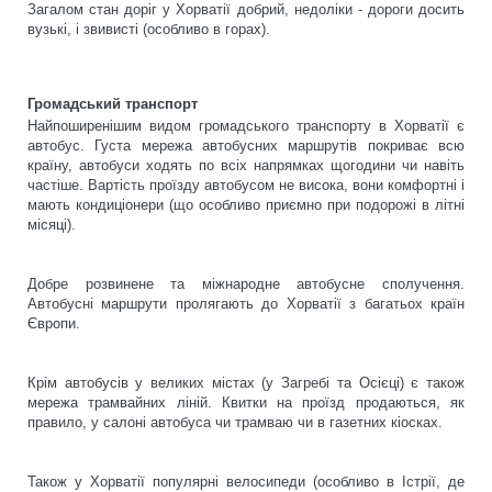
Загалом стан доріг у Хорватії добрий, недоліки - дороги досить
вузькі, і звивисті (особливо в горах).
Громадський транспорт
Найпоширенішим видом громадського транспорту в Хорватії є
автобус. Густа мережа автобусних маршрутів покриває всю
країну, автобуси ходять по всіх напрямках щогодини чи навіть
частіше. Вартість проїзду автобусом не висока, вони комфортні і
мають кондиціонери (що особливо приємно при подорожі в літні
місяці).
Добре розвинене та міжнародне автобусне сполучення.
Автобусні маршрути пролягають до Хорватії з багатьох країн
Європи.
Крім автобусів у великих містах (у Загребі та Осієці) є також
мережа трамвайних ліній. Квитки на проїзд продаються, як
правило, у салоні автобуса чи трамваю чи в газетних кіосках.
Також у Хорватії популярні велосипеди (особливо в Істрії, де