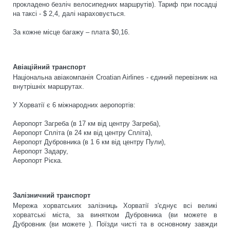
прокладено безліч велосипедних маршрутів). Тариф при посадці
на таксі - $ 2,4, далі нараховується.
За кожне місце багажу – плата $0,16.
Авіаційний транспорт
Національна авіакомпанія Сroatian Airlines - єдиний перевізник на
внутрішніх маршрутах.
У Хорватії є 6 міжнародних аеропортів:
Аеропорт Загреба (в 17 км від центру Загреба),
Аеропорт Спліта (в 24 км від центру Спліта),
Аеропорт Дубровника (в 1 6 км від центру Пули),
Аеропорт Задару,
Аеропорт Рієка.
Залізничний транспорт
Мережа хорватських залізниць Хорватії з'єднує всі великі
хорватські міста, за винятком Дубровника (ви можете в
Дубровник (ви можете ). Поїзди чисті та в основному завжди