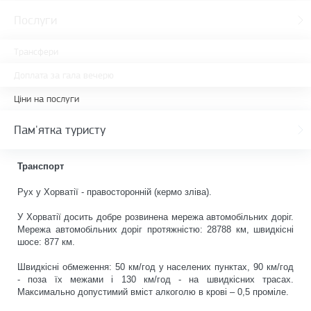
Послуги
Трансфери
Доплата за гала вечерю
Ціни на послуги
Пам'ятка туристу
Транспорт
Рух у Хорватії - правосторонній (кермо зліва).
У Хорватії досить добре розвинена мережа автомобільних доріг.
Мережа автомобільних доріг протяжністю: 28788 км, швидкісні
шосе: 877 км.
Швидкісні обмеження: 50 км/год у населених пунктах, 90 км/год
- поза їх межами і 130 км/год - на швидкісних трасах.
Максимально допустимий вміст алкоголю в крові – 0,5 проміле.