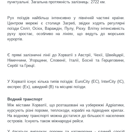
пунктуальні. Загальна протяжність залізниць: 2722 км.
Рух поїздів найбільш інтенсивно у північній частині країни.
Центром мережі є столиця Загреб, звідки ходять регулярні
поїзди Спліт, Осієк, Вараждін, Пулу, Рієку. Влітку інтенсивність
руху зростає, особливо на лініях, що ведуть до морських
курортів.
Є прямі залізничні лінії до Хорватії з Австрії, Чехії, Швейцарії,
Німеччини, Угорщини, Словенії, Італії, Боснії та Герцеговини,
Сербії та Греції.
У Хорватії існує кілька типів поїздів: EuroCity (EC), InterCity (IC),
експрес (Ex), швидкий (B) та місцеві поїзди.
Водний транспорт
Між містами Хорватії, що розташовані на узбережжі Адріатики,
курсують різні пороми, теплоходи, кораблі на підводних крилах.
На водному транспорті можна дістатися до більшості населених
островів. Існують також міжнародні рейси.
У багатьох випадках пороми та катамарани - єдиний спосіб