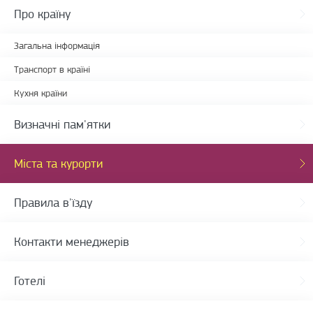
Про країну
Загальна інформація
Транспорт в країні
Кухня країни
Визначні пам'ятки
Міста та курорти
Правила в'їзду
Контакти менеджерів
Готелі