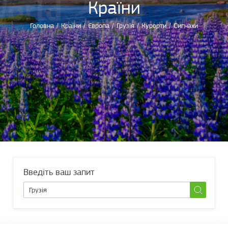
Країни
Головна
/
Країни
/
Європа
/
Грузія
/
Курорти
/
Сигнахи
Введіть ваш запит