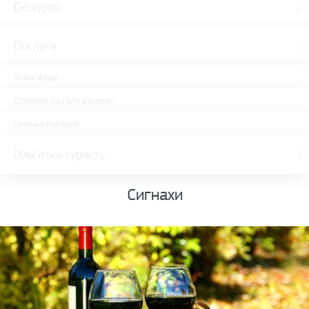
Екскурсії
Послуги
Трансфери
Доплата за гала вечерю
Ціни на послуги
Пам'ятка туристу
Сигнахи