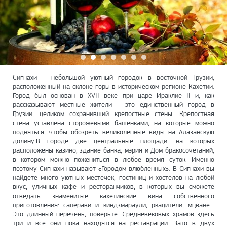
Сигнахи – небольшой уютный городок в восточной Грузии,
расположенный на склоне горы в историческом регионе Кахетии.
Город был основан в XVII веке при царе Ираклие II и, как
рассказывают местные жители – это единственный город в
Грузии, целиком сохранивший крепостные стены. Крепостная
стена уставлена сторожевыми башенками, на которые можно
подняться, чтобы обозреть великолепные виды на Алазанскую
долину.В городе две центральные площади, на которых
расположены казино, здание банка, мэрия и Дом бракосочетаний,
в котором можно пожениться в любое время суток. Именно
поэтому Сигнахи называют «Городом влюбленных». В Сигнахи вы
найдете много уютных местечек, гостиниц и хостелов на любой
вкус, уличных кафе и ресторанчиков, в которых вы сможете
отведать знаменитые кахетинские вина собственного
приготовления: саперави и киндзмараули, ркацители, мцване…
Это длинный перечень, поверьте. Средневековых храмов здесь
три и все они пока находятся на реставрации. Зато в двух