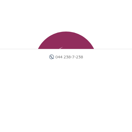
044 238-7-238
Головна
Готелі
Пошук туру
Вебінари
Країни
Круїзи
Акції
Новини
Документи