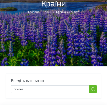
Країни
Головна
/
Країни
/
Африка
/
Єгипет
Введіть ваш запит