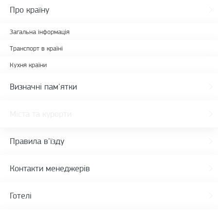
Про країну
Загальна інформація
Транспорт в країні
Кухня країни
Визначні пам'ятки
Міста та курорти
Правила в'їзду
Контакти менеджерів
Готелі