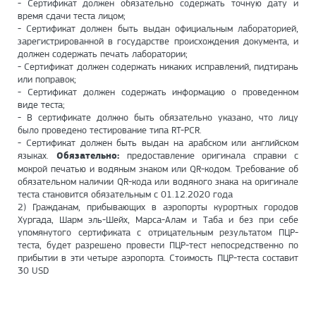
- Сертификат должен обязательно содержать точную дату и
время сдачи теста лицом;
- Сертификат должен быть выдан официальным лабораторией,
зарегистрированной в государстве происхождения документа, и
должен содержать печать лаборатории;
- Сертификат должен содержать никаких исправлений, пидтирань
или поправок;
- Сертификат должен содержать информацию о проведенном
виде теста;
- В сертификате должно быть обязательно указано, что лицу
было проведено тестирование типа RT-PCR.
- Сертификат должен быть выдан на арабском или английском
языках.
Обязательно:
предоставление оригинала справки с
мокрой печатью и водяным знаком или QR-кодом. Требование об
обязательном наличии QR-кода или водяного знака на оригинале
теста становится обязательным с 01.12.2020 года
2) Гражданам, прибывающих в аэропорты курортных городов
Хургада, Шарм эль-Шейх, Марса-Алам и Таба и без при себе
упомянутого сертификата с отрицательным результатом ПЦР-
теста, будет разрешено провести ПЦР-тест непосредственно по
прибытии в эти четыре аэропорта. Стоимость ПЦР-теста составит
30 USD