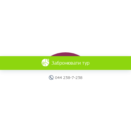
Забронювати тур
044 238-7-238
Головна
Готелі
Пошук туру