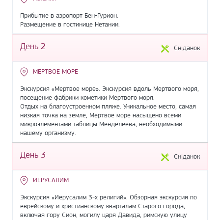
Прибытие в аэропорт Бен-Гурион.
Размещение в гостинице Нетании.
День 2
Сніданок
МЕРТВОЕ МОРЕ
Экскурсия «Мертвое море». Экскурсия вдоль Мертвого моря,
посещение фабрики кометики Мертвого моря.
Отдых на благоустроенном пляже. Уникальное место, самая
низкая точка на земле, Мертвое море насыщено всеми
микроэлементами таблицы Менделеева, необходимыми
нашему организму.
День 3
Сніданок
ИЕРУСАЛИМ
Экскурсия «Иерусалим 3-х религий». Обзорная экскурсия по
еврейскому и христианскому кварталам Старого города,
включая гору Сион, могилу царя Давида, римскую улицу