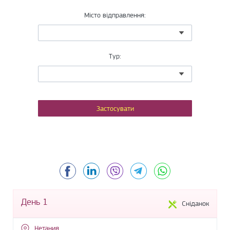
Місто відправлення:
Тур:
Facebook
LinkedIn
Viber
Telegram
WhatsApp
День 1
Сніданок
Нетания