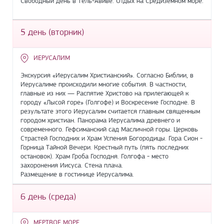
Свободный день в Тель-Авиве. Отдых на Средиземном море.
5 день (вторник)
ИЕРУСАЛИМ
Экскурсия «Иерусалим Христианский». Согласно Библии, в
Иерусалиме происходили многие события. В частности,
главные из них — Распятие Христово на прилегающей к
городу «Лысой горе» (Голгофе) и Воскресение Господне. В
результате этого Иерусалим считается главным священным
городом христиан. Панорама Иерусалима древнего и
современного. Гефсиманский сад Масличной горы. Церковь
Страстей Господних и Храм Успения Богородицы. Гора Сион -
Горница Тайной Вечери. Крестный путь (пять последних
остановок). Храм Гроба Господня. Голгофа - место
захоронения Иисуса. Стена плача.
Размещение в гостинице Иерусалима.
6 день (среда)
МЕРТВОЕ МОРЕ