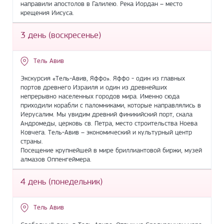
направили апостолов в Галилею. Река Иордан – место
крещения Иисуса.
3 день (воскресенье)
Тель Авив
Экскурсия «Тель-Авив, Яффо». Яффо - один из главных
портов древнего Израиля и один из древнейших
непрерывно населенных городов мира. Именно сюда
приходили корабли с паломниками, которые направлялись в
Иерусалим. Мы увидим древний финикийский порт, скала
Андромеды, церковь св. Петра, место строительства Ноева
Ковчега. Тель-Авив – экономический и культурный центр
страны.
Посещение крупнейшей в мире бриллиантовой биржи, музей
алмазов Оппенгеймера.
4 день (понедельник)
Тель Авив