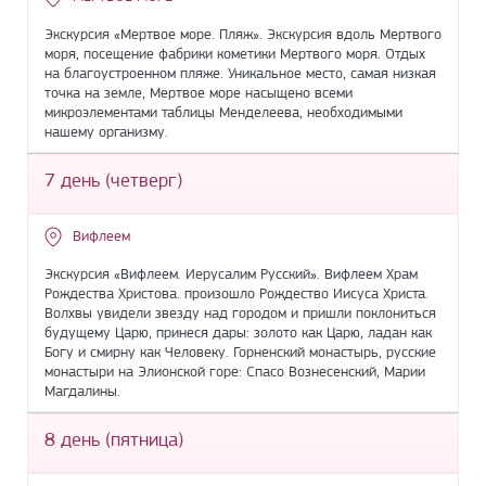
Экскурсия «Мертвое море. Пляж». Экскурсия вдоль Мертвого
моря, посещение фабрики кометики Мертвого моря. Отдых
на благоустроенном пляже. Уникальное место, самая низкая
точка на земле, Мертвое море насыщено всеми
микроэлементами таблицы Менделеева, необходимыми
нашему организму.
7 день (четверг)
Вифлеем
Экскурсия «Вифлеем. Иерусалим Русский». Вифлеем Храм
Рождества Христова. произошло Рождество Иисуса Христа.
Волхвы увидели звезду над городом и пришли поклониться
будущему Царю, принеся дары: золото как Царю, ладан как
Богу и смирну как Человеку. Горненский монастырь, русские
монастыри на Элионской горе: Спасо Вознесенский, Марии
Магдалины.
8 день (пятница)