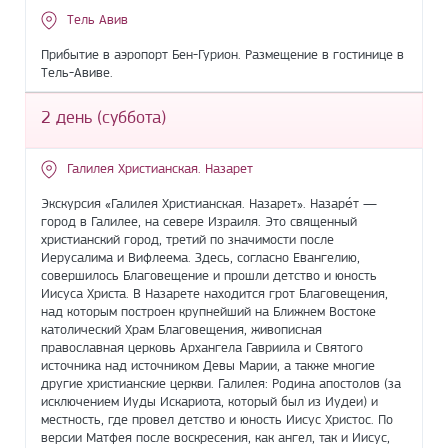
Тель Авив
Прибытие в аэропорт Бен-Гурион. Размещение в гостинице в
Тель-Авиве.
2 день (суббота)
Галилея Христианская. Назарет
Экскурсия «Галилея Христианская. Назарет». Назаре́т —
город в Галилее, на севере Израиля. Это священный
христианский город, третий по значимости после
Иерусалима и Вифлеема. Здесь, согласно Евангелию,
совершилось Благовещение и прошли детство и юность
Иисуса Христа. В Назарете находится грот Благовещения,
над которым построен крупнейший на Ближнем Востоке
католический Храм Благовещения, живописная
православная церковь Архангела Гавриила и Святого
источника над источником Девы Марии, а также многие
другие христианские церкви. Галилея: Родина апостолов (за
исключением Иуды Искариота, который был из Иудеи) и
местность, где провел детство и юность Иисус Христос. По
версии Матфея после воскресения, как ангел, так и Иисус,