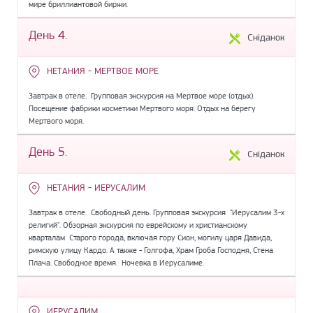
мире бриллиантовой биржи.
День 4.
Сніданок
НЕТАНИЯ - МЕРТВОЕ МОРЕ
Завтрак в отеле. Групповая экскурсия на Мертвое море (отдых).
Посещение фабрики косметики Мертвого моря. Отдых на берегу
Мертвого моря.
День 5.
Сніданок
НЕТАНИЯ - ИЕРУСАЛИМ
Завтрак в отеле. Свободный день. Групповая экскурсия "Иерусалим 3-х
религий". Обзорная экскурсия по еврейскому и христианскому
кварталам Старого города, включая гору Сион, могилу царя Давида,
римскую улицу Кардо. А также - Голгофа, Храм Гроба Господня, Стена
Плача. Свободное время. Ночевка в Иерусалиме.
ИЕРУСАЛИМ