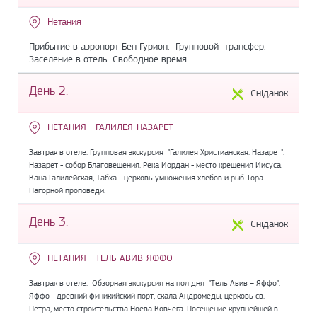
Нетания
Прибытие в аэропорт Бен Гурион. Групповой трансфер.
Заселение в отель. Свободное время
День 2.
Сніданок
НЕТАНИЯ - ГАЛИЛЕЯ-НАЗАРЕТ
Завтрак в отеле. Групповая экскурсия "Галилея Христианская. Назарет".
Назарет - собор Благовещения. Река Иордан - место крещения Иисуса.
Кана Галилейская, Табха - церковь умножения хлебов и рыб. Гора
Нагорной проповеди.
День 3.
Сніданок
НЕТАНИЯ - ТЕЛЬ-АВИВ-ЯФФО
Завтрак в отеле. Обзорная экскурсия на пол дня "Тель Авив – Яффо".
Яффо - древний финикийский порт, скала Андромеды, церковь св.
Петра, место строительства Ноева Ковчега. Посещение крупнейшей в