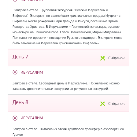
Завтрак в отеле. Групповая экскурсия "Русский Иерусалим и
Вифлеем". Экскурсия по важнейшим христианским городам Иудеи - в
Вифлеем, место рождения царя Давида и Иисуса, посещение Храма
Рождества Христова. В Иерусалиме – Горненский монастырь, русские
монастыри на Элионской горе: Спасо Вознесенский, Марии Магдалины.
При наличии времени - посещение Русского подворья. Экскурсия может
быть заменена на Иерусалим христианский и Вифлеем».
День 7.
Сніданок
ИЕРУСАЛИМ
Завтрак в отеле. Свободный день в Иерусалиме. По желанию можно
заказать дополнительные экскурсии из регулярных экскурсий.
День 8.
Сніданок
ИЕРУСАЛИМ
Завтрак в отеле. Выписка из отеля. Групповой трансфер в аэропорт Бен
Гурион