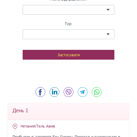
Тур:
Facebook
LinkedIn
Viber
Telegram
WhatsApp
День 1
Нетания/Тель Авив
Прибытие в аэропорт Бен Гурион. Переезд и размещение в