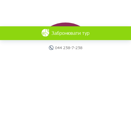
Забронювати тур
044 238-7-238
Головна
Готелі
Пошук туру
Вебінари
Країни
Круїзи
Акції
Новини
Документи
Агентам
Про компанію
Звіти