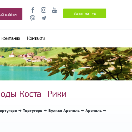
Запит на тур
ий кабінет
 компанію
Контакти
оды Коста -Рики
ортугеро → Тортугеро → Вулкан Ареналь → Ареналь →