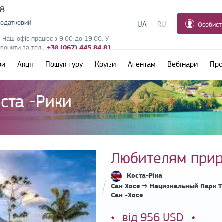
38
додатковий
UA
RU
Особист
! Наш офіс працює з 9:00 до 19:00. У
дзвонити за тел.
+38 (067) 445 84 81
ри
Акції
Пошук туру
Круїзи
Агентам
Вебінари
Про
ста -Рики
Любителям прир
Коста-Ріка
Сан Хосе → Национальный Парк Т
Сан -Хосе
від 956 USD