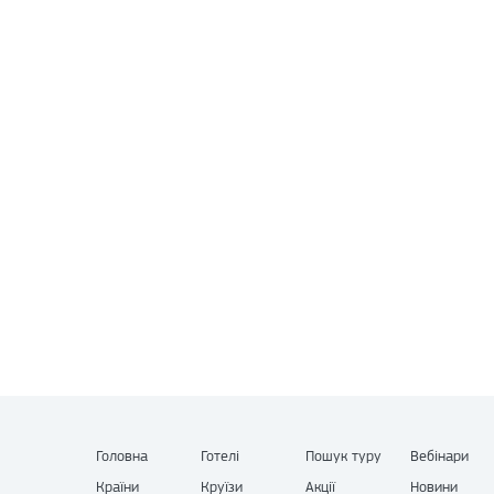
Головна
Готелі
Пошук туру
Вебінари
Країни
Круїзи
Акції
Новини