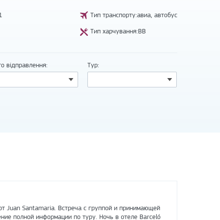
1
Тип транспорту:авиа, автобус
Тип харчування:BB
то відправлення:
Тур:
 Juan Santamaria. Встреча с группой и принимающей
ение полной информации по туру. Ночь в отеле Barceló