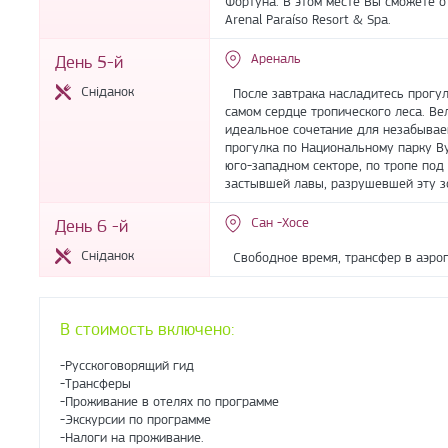
Фортуна. В этом месте Вы сможете о
Arenal Paraíso Resort & Spa.
Ареналь
День 5-й
Сніданок
После завтрака насладитесь прогул
самом сердце тропического леса. Ве
идеальное сочетание для незабывае
прогулка по Национальному парку Ву
юго-западном секторе, по тропе под
застывшей лавы, разрушевшей эту зо
Сан -Хосе
День 6 -й
Сніданок
Свободное время, трансфер в аэроп
В стоимость включено:
-Русскоговорящий гид
-Трансферы
-Проживание в отелях по программе
-Экскурсии по программе
-Налоги на проживание.