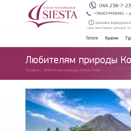
044 238-7-2
+380674458481
– 
Шановні відвідувачі
разі екстреної ситуації 
Готелі
Країни
Ту
Любителям природы Ко
Головна
/
Любителям природы Коста -Рики