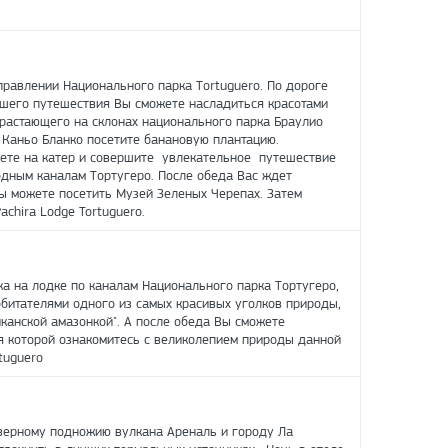
правлении Национального парка Тortuguero. По дороге
ашего путешествия Вы сможете насладиться красотами
зрастающего на склонах национального парка Браулио
у Каньо Бланко посетите банановую плантацию.
дете на катер и совершите увлекательное путешествие
дным каналам Тортугеро. После обеда Вас ждет
Вы можете посетить Музей Зеленых Черепах. Затем
achira Lodge Tortuguero.
а на лодке по каналам Национального парка Тортугеро,
обитателями одного из самых красивых уголков природы,
канской амазонкой". А после обеда Вы сможете
я которой ознакомитесь с великолепием природы данной
tuguero
ерному подножию вулкана Ареналь и городу Ла