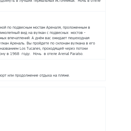
тдохнуть в лучших термальных источниках. Ночь в отеле
кой по подвесным мостам Ареналя, проложенным в
ликолепный вид на вулкан с подвесных мостов -
мых впечатлений. А днём вас ожидает пешеходная
лкан Ареналь. Вы пройдете по склонам вулкана в его
 названием Los Tucanes, проходящей через потоки
ну в 1968 году. Ночь в отеле Arenal Paraíso.
орт или продолжение отдыха на пляже.