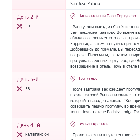
San Jose Palacio.
Национальный Парк Тортугеро
День 2-й
FB
Рано утром выезд из Сан Хосе в на
Вам предложат завтрак. Во время в
облачного тропического леса , прои
Каррильо, а затем на пути к причал
Добравшись до причала, Вы переся
по реке Парисмина, а затем приро
прогулка в селение Тортугеро, где 
возвращение в отель. Ночь в отеле P
Тортугеро
День 3-й
FB
После завтрака вас ожидает прогулк
в ходе которой Вы познакомитесь с 
который в народе называют "Костари
совершить пешую прогулку, во врем
зоны. Ночь в отеле Pachira Lodge Tor
Вулкан Ареналь
День 4- й
напівпансіон
Продолжаем наш путешествие к сев