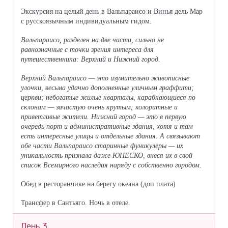
Экскурсия на целый день в Вальпараисо и Винья дель Мар
с русскоязычным индивидуальным гидом.
Вальпараисо, разделен на две части, сильно не
равнозначные с точки зрения интереса для
путешественника: Верхний и Нижний город.
Верхний Вальпараисо — это изумительно живописные
улочки, весьма удачно дополненные уличным граффити;
церкви; небогатые жилые кварталы, карабкающиеся по
склонам — зачастую очень крутым; колоритные и
приветливые жители. Нижний город — это в первую
очередь порт и административные здания, хотя и там
есть интересные улицы и отдельные здания. А связывают
обе части Вальпараисо старинные фуникулеры — их
уникальность признала даже ЮНЕСКО, внеся их в свой
список Всемирного наследия наряду с собственно городом.
Обед в ресторанчике на берегу океана (доп плата)
Трансфер в Сантьяго. Ночь в отеле.
День 3