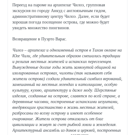
Переезд на пароме на архипелаг Чилоэ, групповая
экскурсия по городу Анкуд с англоязычным гидом,
административному центру Чилоэ. Далее, если будет
хорошая погода посещение острова, где можно будет
увидеть множество пингвинов.
Возвращение в Пуэрто Варас.
Чилоэ – архипелаг и одноименный остров в Тихом океане на
Юге Чили, где удивительным образом смешались традиции
и религия местных жителей и испанских переселенцев.
Вынужденные долгие годы жить замкнутой общиной на
изолированных островах, чилоты (так называют себя
жители острова) создали удивительный симбиоз верований,
замешанный на местных легендах и католицизме, особую
культуру, кухню, архитектуру и даже моду. Шерстяные
изделия, созданные на острове, славятся по всей стране, а
деревянные часовни, построенные испанскими иезуитами,
внедряющим христианство в жизнь местных жителей,
разбросаны по всему острову и имеют особенное
очарование. Жители острова отказались от благ
цивилизации и живут за счет рыбной ловли и земледелия.
Архитектурный ансамбль из домов и церквей, построенных