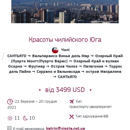
Красоты чилийского Юга
Чилі
САНТЬЯГО → Вальпараисо Винья дель Мар → Озерный Край
(Пуэрто Монтт/Пуэрто Варас) → Озерный Край и вулкан
Осорно → Фрутияр → Остров Чилоэ → Патагония → Торрес
дель Пайне → Серрано и Бальмаседа → остров Магдалена
→ САНТЬЯГО
від 3499 USD
22 березня – 20 грудня
Тип
транспорту:авиаперелет
2021
Тип харчування:BB
11
10
katrin@siesta.net.ua
E-mail менеджера: