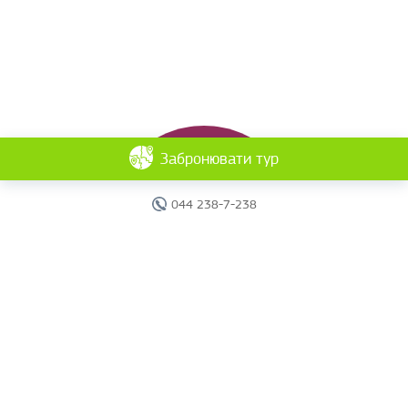
Забронювати тур
044 238-7-238
Головна
Готелі
Пошук туру
Вебінари
Країни
Круїзи