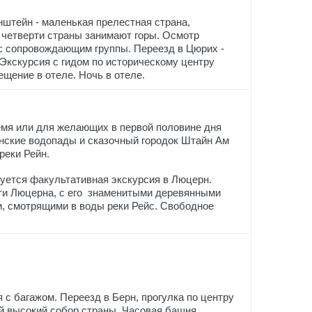
штейн - маленькая прелестная страна,
и четверти страны занимают горы. Осмотр
с сопровождающим группы. Переезд в Цюрих -
Экскурсия с гидом по историческому центру
щение в отеле. Ночь в отеле.
емя или для желающих в первой половине дня
нские водопады и сказочный городок Штайн Ам
реки Рейн.
зуется факультативная экскурсия в Люцерн.
сти Люцерна, с его знаменитыми деревянными
, смотрящими в воды реки Рейс. Свободное
я с багажом. Переезд в Берн, прогулка по центру
ый высокий собор страны, Часовая башня,