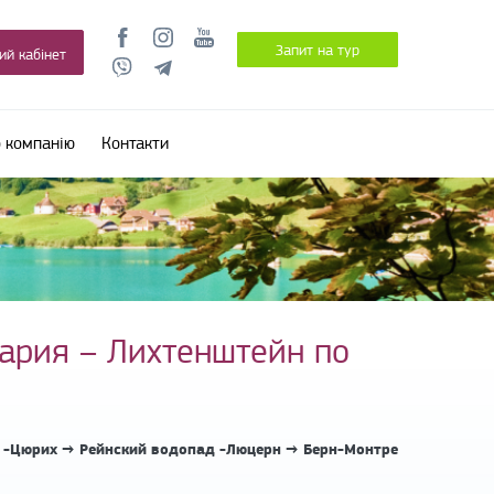
Запит на тур
ий кабінет
 компанію
Контакти
ария – Лихтенштейн по
-Цюрих → Рейнский водопад -Люцерн → Берн-Монтре