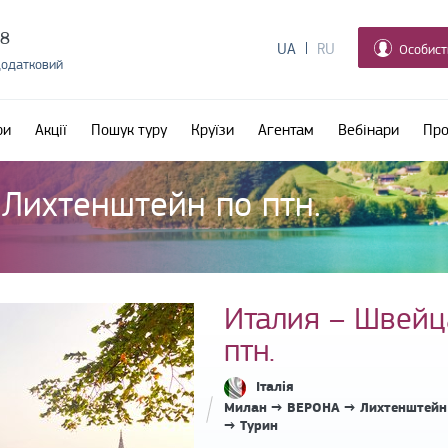
38
UA
RU
Особист
додатковий
ри
Акції
Пошук туру
Круїзи
Агентам
Вебінари
Про
Лихтенштейн по птн.
Италия – Швейц
птн.
Італія
Милан → ВЕРОНА → Лихтенштейн 
→ Турин