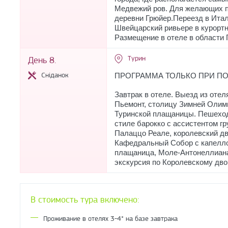
Медвежий ров. Для желающих п
деревни Грюйер.Переезд в Итал
Швейцарский ривьере в курортн
Размещение в отеле в области 
Турин
День 8.
Сніданок
ПРОГРАММА ТОЛЬКО ПРИ ПО
Завтрак в отеле. Выезд из отел
Пьемонт, столицу Зимней Олим
Туринской плащаницы. Пешеход
стиле барокко с ассистентом г
Палаццо Реале, королевский д
Кафедральный Собор с капелло
плащаница, Моле-Антонеллиана
экскурсия по Королевскому дво
В стоимость тура включено:
Проживание в отелях 3-4* на базе завтрака