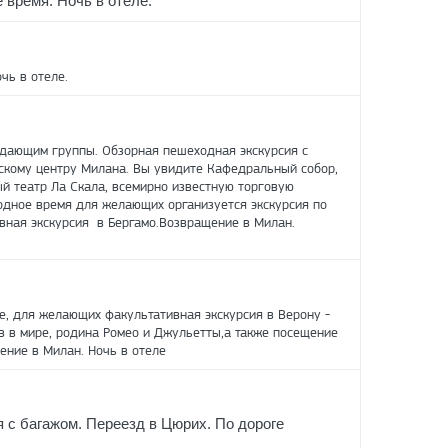
 время. Ночь в отеле.
чь в отеле.
ждающим группы. Обзорная пешеходная экскурсия с
скому центру Милана. Вы увидите Кафедральный собор,
й театр Ла Скала, всемирно известную торговую
одное время для желающих организуется экскурсия по
ивная экскурсия в Бергамо.Возвращение в Милан.
е, для желающих факультативная экскурсия в Верону -
в в мире, родина Ромео и Джульетты,а также посещение
ение в Милан. Ночь в отеле
я с багажом. Переезд в Цюрих. По дороге