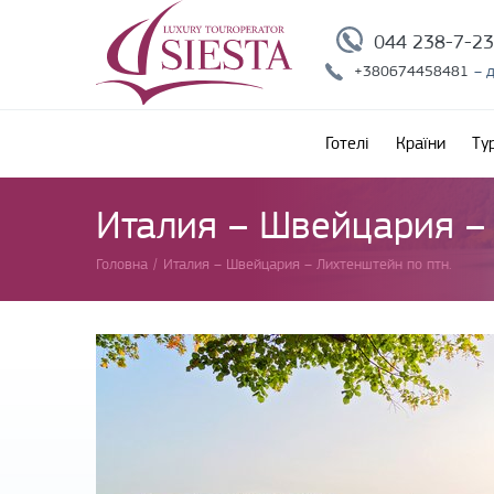
044 238-7-2
+380674458481
– 
Готелі
Країни
Ту
Италия – Швейцария – 
Головна
/
Италия – Швейцария – Лихтенштейн по птн.