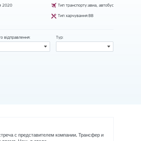
я 2020
Тип транспорту:авиа, автобус
Тип харчування:BB
то відправлення:
Тур:
.
стреча с представителем компании
Трансфер и