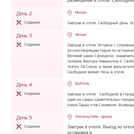
размещение в отеле. Свободное
Милан
День 2.
Сніданок
Завтрак в отеле. Свободный день. Но
Милан
День 3.
Сніданок
Завтрак в отеле. Встреча с сопрово
русскоговорящим гидом по историче
Великий замок Сфорцеско, знамениты
галерею Виктора Эммануила II. Своб
театру Ла Скала, а также факультат
Свободное время. Ночь в отеле.
ВЕРОНА
День 4.
Сніданок
Завтрак в отеле. Свободное в город
один из самых удивительных городо
озера Гарда п-ов Сермионе. Возвращ
Лихтенштейн -Цюрих
День 5.
Сніданок
Завтрак в отеле. Выезд из отел
остановка в