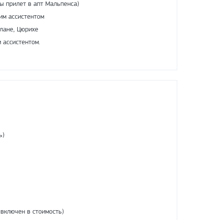
ы прилет в апт Мальпенса)
им ассистентом
лане, Цюрихе
 ассистентом.
ь)
 включен в стоимость)