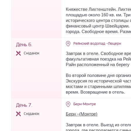
Княжестве Лихтенштейн. Лихтен
площадью около 160 кв. км. Тр
исторического центра столицы 
финансовый центр Швейцарии. 
города. Свободное время. Разме
Рейнский водопад -Люцерн
День 6.
Сніданок
Завтрак в отеле. Свободное вр
факультативная поездка на Рей
Райн расположенный на берегу 
Во второй половине дня органи
Экскурсия по исторической ча
мостами и старинными шпилями
время. Возвращение в отель.
Берн-Монтре
День 7.
Сніданок
Берн –(Монтре)
Завтрак в отеле. Выезд из отел
города, где располагается сам