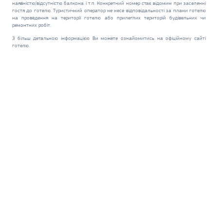
наявністю/відсутністю балкона і т.п. Конкретний номер стає відомим при заселенні
гостя до готелю. Туристичний оператор не несе відповідальності за плани готелю
на проведення на території готелю або прилеглих територій будівельних чи
ремонтних робіт.
З більш детальною інформацією Ви можете ознайомитись на офіційному сайті
готелю.