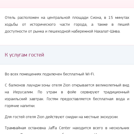
Отель расположен на центральной площади Сиона, в 15 минутах
ходьбы от исторического части города, а также в пешей
доступности от рынка и пешеходной набережной Нахалат-Шива.
К услугам гостей
Во всех помещениях подключен бесплатный Wi-Fi.
С балконов лаундж-зоны отеля Zion открывается великолепный вид
на Иерусалим. По утрам в фойе сервируют традиционный
израильский завтрак. Гостям предоставляется бесплатная вода и
горячие напитки.
Для гостей отеля Zion действуют скидки на местные экскурсии.
Трамвайная остановка Jaffa Center находится всего в нескольких