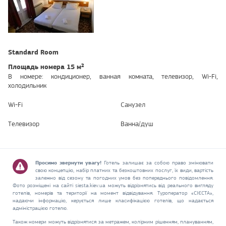
Standard Room
Площадь номера 15 м²
В номере: кондиционер, ванная комната, телевизор, Wi-Fi,
холодильник
Wi-Fi
Санузел
Телевизор
Ванна/душ
Просимо звернути увагу!
Готель залишає за собою право змінювати
свою концепцію, набір платних та безкоштовних послуг, їх види, вартість
залежно від сезону та погодних умов без попереднього повідомлення.
Фото розміщені на сайті siesta.kiev.ua можуть відрізнятись від реального вигляду
готелів, номерів та території на момент відвідування. Туроператор «СІЄСТА»,
надаючи інформацію, керується лише класифікацією готелів, що надається
адміністрацією готелю.
Також номери можуть відрізнятися за метражем, колірним рішенням, плануванням,