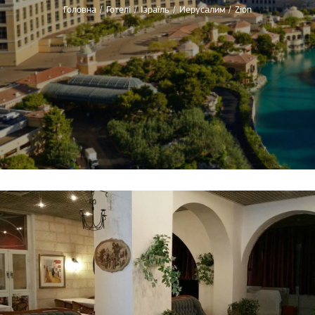
Головна
/
Готелі
/
Ізраїль
/
Иерусалим
/
Zion