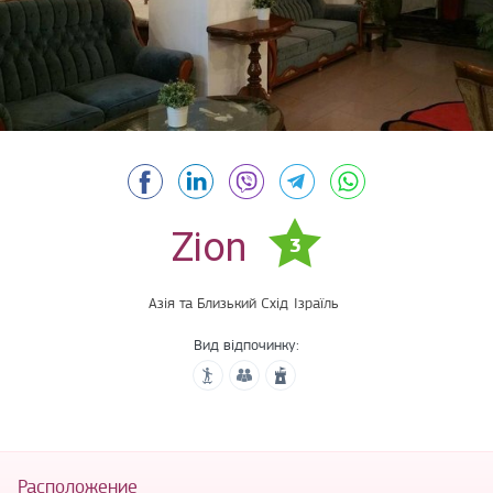
Zion
3
Азія та Близький Схід
Ізраїль
Вид відпочинку:
Расположение