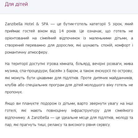
Для дітей
Zanzibella Hotel & SPA — це бутик-готель категорії 5 зірок, який
приймає гостей віком від 14 років. Це означає, що готель не
орієнтований на сімейний відпочинок із маленькими дітьми, а
створений переважно для дорослих, які шукають спокій, комфорт і
романтичну атмосферу.
На території доступні ігрова кімната, більярд, вечірні розваги, жива
музика, спа-процедури, басейн з баром, а також екскурсії по острову,
які можуть бути цікавими для підлітків. Проте дитячих майданчиків,
клубів або спеціальних програм для дітей молодшого віку готель не
пропонує.
Якщо ви плануєте подорож із дітьми, варто звернути увагу на інші
готелі, які мають повноцінну інфраструктуру для сімейного
відпочинку. А Zanzibella — це ідеальне місце для підлітків, молоді та
пар, які прагнуть тиші, релаксу та високого рівня сервісу.