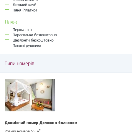
Дитячий клуб
Няня (платно)
Пляж
Перша лінія
Парасольки безкоштовно
Шезлонги безкоштовно
Пляжні рушники
Типи номерів
Двомісний номер Делюкс з балконом
Розмір номера 55 м²