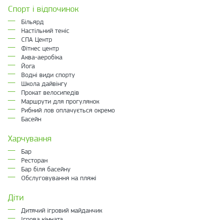
Спорт і відпочинок
Більярд
Настільний теніс
СПА Центр
Фітнес центр
Аква-аеробіка
Йога
Водні види спорту
Школа дайвінгу
Прокат велосипедів
Маршрути для прогулянок
Рибний лов оплачується окремо
Басейн
Харчування
Бар
Ресторан
Бар біля басейну
Обслуговування на пляжі
Діти
Дитячий ігровий майданчик
Ігрова кімната