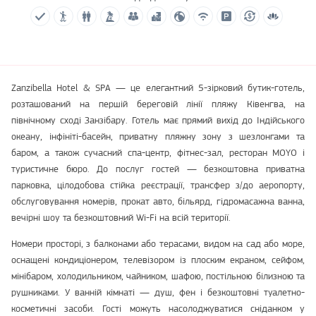
Zanzibella Hotel & SPA — це елегантний 5-зірковий бутик-готель,
розташований на першій береговій лінії пляжу Ківенгва, на
північному сході Занзібару. Готель має прямий вихід до Індійського
океану, інфініті-басейн, приватну пляжну зону з шезлонгами та
баром, а також сучасний спа-центр, фітнес-зал, ресторан MOYO і
туристичне бюро. До послуг гостей — безкоштовна приватна
парковка, цілодобова стійка реєстрації, трансфер з/до аеропорту,
обслуговування номерів, прокат авто, більярд, гідромасажна ванна,
вечірні шоу та безкоштовний Wi-Fi на всій території.
Номери просторі, з балконами або терасами, видом на сад або море,
оснащені кондиціонером, телевізором із плоским екраном, сейфом,
мінібаром, холодильником, чайником, шафою, постільною білизною та
рушниками. У ванній кімнаті — душ, фен і безкоштовні туалетно-
косметичні засоби. Гості можуть насолоджуватися сніданком у