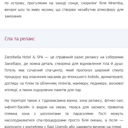
по острову, прогулянки на заході сонця, снорклінг біля Mnemba,
вечірні шоу та живу музику, що створює незабутню атмосферу для
закоханих.
Спа та релакс
Zanzibella Hotel & SPA — це справжній оазис релаксу на узбережжі
Занзібару, де кожна деталь створена для відновлення тіла й душі.
Готель має сучасний спа-центр, який пропонує широкий спектр
процедур: від класичних масажів до японського Kobido, ароматерапії,
догляду за тілом та обличчям, пілінгів, манікюру, педикюру, воскової
епіляції, а також оздоровчих пакетів для пар.
На території також є гідромасажна ванна, зона релаксу, фітнес-зал,
інфініті-басейн із видом на океан, тераса для засмаги, приватна
пляжна зона з шезлонгами та парасолями. Гості можуть
насолоджуватися спа-процедурами просто біля океану, а після —
відпочити з коктейлем у барі Upendo або замовити вечерю на пляжі.