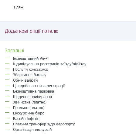
Пляж
Додаткові опції готелю
Загальні
Безкоштовний Wi-Fi
Індивідуальна реєстрація заїзду/від'їзду
Послуги консьєржа
Зберігання багажу
Обмін валюти
Цілодобова стійка реєстрації
Безкоштовна парковка
Щоденне прибирання
Хімчистка (платно)
Пральня (платно)
Екскурсійне бюро
Басейн Інфініті
Платний трансфер з/до аеропорту
Організація екскурсій