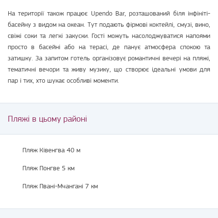
На території також працює Upendo Bar, розташований біля інфініті-
басейну з видом на океан. Тут подають фірмові коктейлі, смузі, вино,
свіжі соки та легкі закуски. Гості можуть насолоджуватися напоями
просто в басейні або на терасі, де панує атмосфера спокою та
затишку. За запитом готель організовує романтичні вечері на пляжі,
тематичні вечори та живу музику, що створює ідеальні умови для
пар і тих, хто шукає особливі моменти.
Пляжі в цьому районі
Пляж Ківенгва 40 м
Пляж Понгве 5 км
Пляж Пвані-Мчангані 7 км