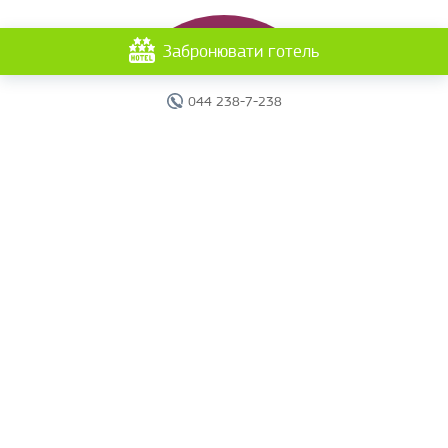
Забронювати готель
044 238-7-238
Головна
Готелі
Пошук туру
Вебінари
Країни
Круїзи
Акції
Новини
Документи
Агентам
Про компанію
Звіти
Контакти
Карта сайту