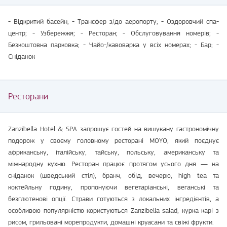
- Відкритий басейн; - Трансфер з/до аеропорту; - Оздоровчий спа-
центр; - Узбережжя; - Ресторан; - Обслуговування номерів; -
Безкоштовна парковка; - Чайо-/кавоварка у всіх номерах; - Бар; -
Сніданок
Ресторани
Zanzibella Hotel & SPA запрошує гостей на вишукану гастрономічну
подорож у своєму головному ресторані MOYO, який поєднує
африканську, італійську, тайську, польську, американську та
міжнародну кухню. Ресторан працює протягом усього дня — на
сніданок (шведський стіл), бранч, обід, вечерю, high tea та
коктейльну годину, пропонуючи вегетаріанські, веганські та
безглютенові опції. Страви готуються з локальних інгредієнтів, а
особливою популярністю користуються Zanzibella salad, курка карі з
рисом, грильовані морепродукти, домашні круасани та свіжі фрукти.