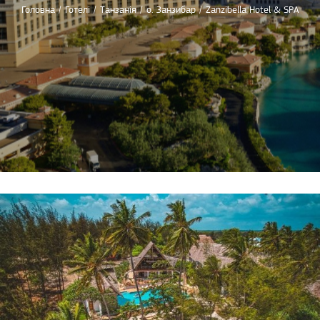
Головна
/
Готелі
/
Танзанія
/
о. Занзибар
/
Zanzibella Hotel & SPA