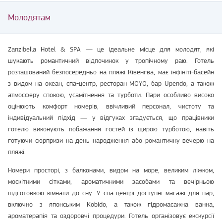
Молодятам
Zanzibella Hotel & SPA — це ідеальне місце для молодят, які
шукають романтичний відпочинок у тропічному раю. Готель
розташований безпосередньо на пляжі Ківенгва, має інфініті-басейн
з видом на океан, спа-центр, ресторан MOYO, бар Upendo, а також
атмосферу спокою, усамітнення та турботи. Пари особливо високо
оцінюють комфорт номерів, ввічливий персонал, чистоту та
індивідуальний підхід — у відгуках згадується, що працівники
готелю виконують побажання гостей із щирою турботою, навіть
готуючи сюрпризи на день народження або романтичну вечерю на
пляжі.
Номери просторі, з балконами, видом на море, великим ліжком,
москітними сітками, ароматичними засобами та вечірньою
підготовкою кімнати до сну. У спа-центрі доступні масажі для пар,
включно з японським Kobido, а також гідромасажна ванна,
ароматерапія та оздоровчі процедури. Готель організовує екскурсії