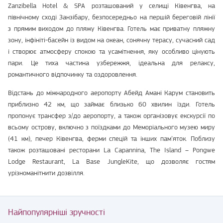
Zanzibella Hotel & SPA розташований у селищі Ківенгва, на
північному сході Занзібару, безпосередньо на першій береговій лінії
з прямим виходом до пляжу Ківенгва. Готель має приватну пляжну
зону, інфініті-басейн із видом на океан, сонячну терасу, сучасний сад
і створює атмосферу спокою та усамітнення, яку особливо цінують
пари. Це тиха частина узбережжя, ідеальна для релаксу,
романтичного відпочинку та оздоровлення.
Відстань до міжнародного аеропорту Абейд Амані Карум становить
приблизно 42 км, що займає близько 60 хвилин їзди. Готель
пропонує трансфер з/до аеропорту, а також організовує екскурсії по
всьому острову, включно з поїздками до Меморіального музею миру
(41 км), печер Ківенгва, ферми спецій та інших пам’яток. Поблизу
також розташовані ресторани La Capannina, The Island – Pongwe
Lodge Restaurant, La Base JungleKite, що дозволяє гостям
урізноманітнити дозвілля.
Найпопулярніші зручності