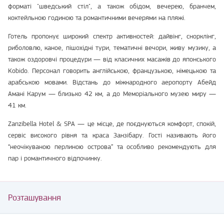
форматі "шведський стіл", а також обідом, вечерею, бранчем,
коктейльною годиною та романтичними вечерями на пляжі.
Готель пропонує широкий спектр активностей: дайвінг, снорклінг,
риболовлю, каное, пішохідні тури, тематичні вечори, живу музику, а
також оздоровчі процедури — від класичних масажів до японського
Kobido. Персонал говорить англійською, французькою, німецькою та
арабською мовами. Відстань до міжнародного аеропорту Абейд
Амані Карум — близько 42 км, а до Меморіального музею миру —
41 км.
Zanzibella Hotel & SPA — це місце, де поєднуються комфорт, спокій,
сервіс високого рівня та краса Занзібару. Гості називають його
“неочікуваною перлиною острова” та особливо рекомендують для
пар і романтичного відпочинку.
Розташування