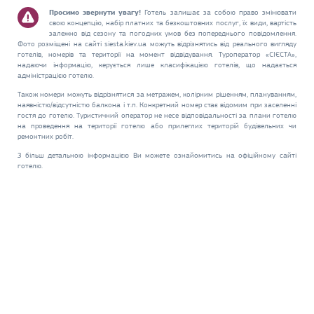
Просимо звернути увагу!
Готель залишає за собою право змінювати
свою концепцію, набір платних та безкоштовних послуг, їх види, вартість
залежно від сезону та погодних умов без попереднього повідомлення.
Фото розміщені на сайті siesta.kiev.ua можуть відрізнятись від реального вигляду
готелів, номерів та території на момент відвідування. Туроператор «СІЄСТА»,
надаючи інформацію, керується лише класифікацією готелів, що надається
адміністрацією готелю.
Також номери можуть відрізнятися за метражем, колірним рішенням, плануванням,
наявністю/відсутністю балкона і т.п. Конкретний номер стає відомим при заселенні
гостя до готелю. Туристичний оператор не несе відповідальності за плани готелю
на проведення на території готелю або прилеглих територій будівельних чи
ремонтних робіт.
З більш детальною інформацією Ви можете ознайомитись на офіційному сайті
готелю.