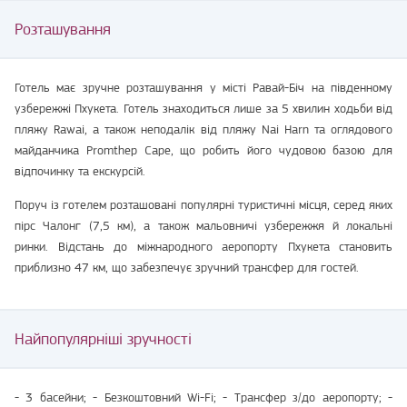
Розташування
Готель має зручне розташування у місті Равай-Біч на південному
узбережжі Пхукета. Готель знаходиться лише за 5 хвилин ходьби від
пляжу Rawai, а також неподалік від пляжу Nai Harn та оглядового
майданчика Promthep Cape, що робить його чудовою базою для
відпочинку та екскурсій.
Поруч із готелем розташовані популярні туристичні місця, серед яких
пірс Чалонг (7,5 км), а також мальовничі узбережжя й локальні
ринки. Відстань до міжнародного аеропорту Пхукета становить
приблизно 47 км, що забезпечує зручний трансфер для гостей.
Найпопулярніші зручності
- 3 басейни; - Безкоштовний Wi-Fi; - Трансфер з/до аеропорту; -