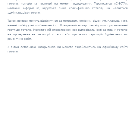
готелів, номерів та території на момент відвідування. Туроператор «СІЄСТА»,
надаючи інформацію, керується лише класифікацією готелів, що надається
адміністрацією готелю.
Також номери можуть відрізнятися за метражем, колірним рішенням, плануванням,
наявністю/відсутністю балкона і т.п. Конкретний номер стає відомим при заселенні
гостя до готелю. Туристичний оператор не несе відповідальності за плани готелю
на проведення на території готелю або прилеглих територій будівельних чи
ремонтних робіт.
З більш детальною інформацією Ви можете ознайомитись на офіційному сайті
готелю.