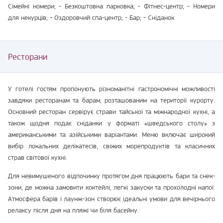
Сімейні номери; - Безкоштовна парковка; - Фітнес-центр; - Номери
для некурців; - Оздоровчий спа-центр; - Бар; - Сніданок
Ресторани
У готелі гостям пропонують різноманітні гастрономічні можливості
завдяки ресторанам та барам, розташованим на території курорту.
Основний ресторан сервірує страви тайської та міжнародної кухні, а
також щодня подає сніданки у форматі «шведського столу» з
американськими та азійськими варіантами. Меню включає широкий
вибір локальних делікатесів, свіжих морепродуктів та класичних
страв світової кухні.
Для невимушеного відпочинку протягом дня працюють бари та снек-
зони, де можна замовити коктейлі, легкі закуски та прохолодні напої.
Атмосфера барів і лаунж-зон створює ідеальні умови для вечірнього
релаксу після дня на пляжі чи біля басейну.