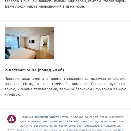
терасою. Оснащені ванною, душем, міні-баром, сейфом і телевізором.
Деякі люкси мають мальовничий вид на море.
2-Bedroom Suite (понад 70 м²)
Просторі апартаменти з двома спальнями та окремою вітальнею.
Ідеально підходять для сімей або компаній. Оснащені кухонною
зоною, кількома телевізорами, великим балконом і сучасною ванною
кімнатою.
Просимо звернути увагу!
Готель залишає за собою право змінювати
свою концепцію, набір платних та безкоштовних послуг, їх види, вартість
залежно від сезону та погодних умов без попереднього повідомлення.
Фото розміщені на сайті siesta.kiev.ua можуть відрізнятись від реального вигляду