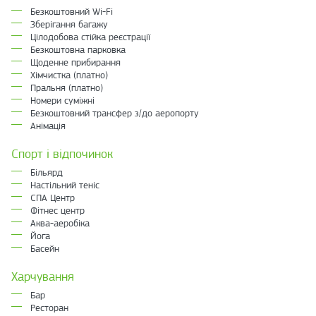
Безкоштовний Wi-Fi
Зберігання багажу
Цілодобова стійка реєстрації
Безкоштовна парковка
Щоденне прибирання
Хімчистка (платно)
Пральня (платно)
Номери суміжні
Безкоштовний трансфер з/до аеропорту
Анімація
Спорт і відпочинок
Більярд
Настільний теніс
СПА Центр
Фітнес центр
Аква-аеробіка
Йога
Басейн
Харчування
Бар
Ресторан