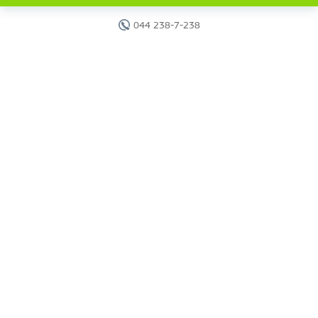
044 238-7-238
Головна
Готелі
Пошук туру
Вебінари
Країни
Круїзи
Акції
Новини
Документи
Агентам
Про компанію
Звіти
Контакти
Карта сайту
г. Киев, ул. Исаакяна, 2.