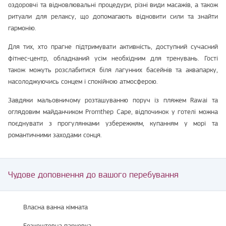
оздоровчі та відновлювальні процедури, різні види масажів, а також
ритуали для релаксу, що допомагають відновити сили та знайти
гармонію.
Для тих, хто прагне підтримувати активність, доступний сучасний
фітнес-центр, обладнаний усім необхідним для тренувань. Гості
також можуть розслабитися біля лагунних басейнів та аквапарку,
насолоджуючись сонцем і спокійною атмосферою.
Завдяки мальовничому розташуванню поруч із пляжем Rawai та
оглядовим майданчиком Promthep Cape, відпочинок у готелі можна
поєднувати з прогулянками узбережжям, купанням у морі та
романтичними заходами сонця.
Чудове доповнення до вашого перебування
Власна ванна кімната
Безкоштовна парковка