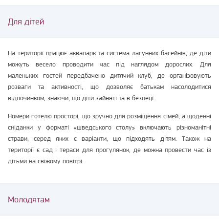
Для дітей
На території працює аквапарк та система лагунних басейнів, де діти
можуть весело проводити час під наглядом дорослих. Для
маленьких гостей передбачено дитячий клуб, де організовують
розваги та активності, що дозволяє батькам насолодитися
відпочинком, знаючи, що діти зайняті та в безпеці.
Номери готелю просторі, що зручно для розміщення сімей, а щоденні
сніданки у форматі «шведського столу» включають різноманітні
страви, серед яких є варіанти, що підходять дітям. Також на
території є сад і тераси для прогулянок, де можна провести час із
дітьми на свіжому повітрі.
Молодятам