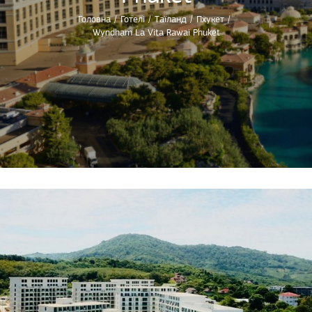
Головна
/
Готелі
/
Таїланд
/
Пхукет
/
Wyndham La Vita Rawai Phuket