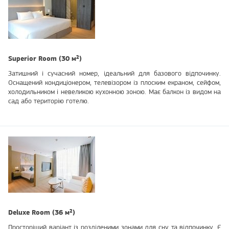
Superior Room (30 м²)
Затишний і сучасний номер, ідеальний для базового відпочинку.
Оснащений кондиціонером, телевізором із плоским екраном, сейфом,
холодильником і невеликою кухонною зоною. Має балкон із видом на
сад або територію готелю.
Deluxe Room (36 м²)
Просторіший варіант із розділеними зонами для сну та відпочинку. Є