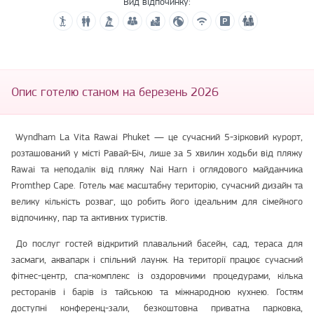
Вид відпочинку:
Опис готелю станом на березень 2026
Wyndham La Vita Rawai Phuket — це сучасний 5-зірковий курорт,
розташований у місті Равай-Біч, лише за 5 хвилин ходьби від пляжу
Rawai та неподалік від пляжу Nai Harn і оглядового майданчика
Promthep Cape. Готель має масштабну територію, сучасний дизайн та
велику кількість розваг, що робить його ідеальним для сімейного
відпочинку, пар та активних туристів.
До послуг гостей відкритий плавальний басейн, сад, тераса для
засмаги, аквапарк і спільний лаунж. На території працює сучасний
фітнес-центр, спа-комплекс із оздоровчими процедурами, кілька
ресторанів і барів із тайською та міжнародною кухнею. Гостям
доступні конференц-зали, безкоштовна приватна парковка,