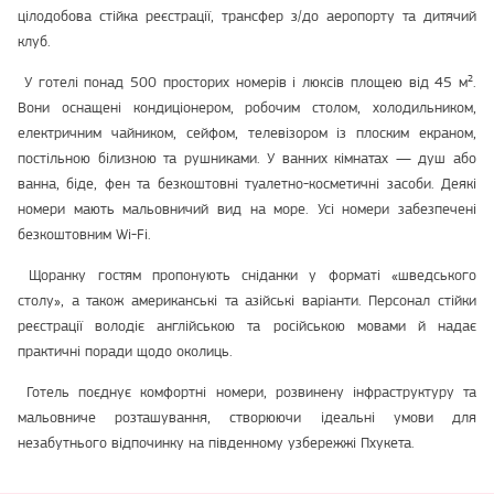
цілодобова стійка реєстрації, трансфер з/до аеропорту та дитячий
клуб.
У готелі понад 500 просторих номерів і люксів площею від 45 м².
Вони оснащені кондиціонером, робочим столом, холодильником,
електричним чайником, сейфом, телевізором із плоским екраном,
постільною білизною та рушниками. У ванних кімнатах — душ або
ванна, біде, фен та безкоштовні туалетно-косметичні засоби. Деякі
номери мають мальовничий вид на море. Усі номери забезпечені
безкоштовним Wi-Fi.
Щоранку гостям пропонують сніданки у форматі «шведського
столу», а також американські та азійські варіанти. Персонал стійки
реєстрації володіє англійською та російською мовами й надає
практичні поради щодо околиць.
Готель поєднує комфортні номери, розвинену інфраструктуру та
мальовниче розташування, створюючи ідеальні умови для
незабутнього відпочинку на південному узбережжі Пхукета.