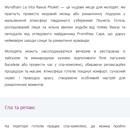
Wyndham La Vita Rawai Phuket — це чудове місце для молодят, які
прагнуть провести медовий місяць або романтичну подорож у
мальовничій атмосфері південного узбережжя Пхукета. Готель
розташований лише за кілька хвилин ходьби від пляжу Rawai та
неподалік від оглядового майданчика Promthep Cape, що дарує
неймовірні заходи сонця та романтичні краєвиди.
Молодята можуть насолоджуватися вечерею в ресторанах із
тайською та міжнародною кухнею, відпочивати біля лагунних
басейнів або провести час у спа-комплексі, обираючи релаксаційні
процедури та масажі. Атмосфера готелю поєднує комфорт, сучасний
сервіс і природну красу, створюючи особливий настрій для
романтичних моментів.
Спа та релакс
На території готелю працює спа-комплекс, де можна пройти