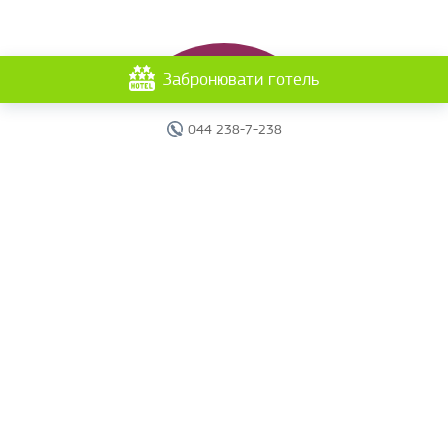
Забронювати готель
044 238-7-238
Головна
Готелі
Пошук туру
Вебінари
Країни
Круїзи
Акції
Новини
Документи
Агентам
Про компанію
Звіти
Контакти
Карта сайту