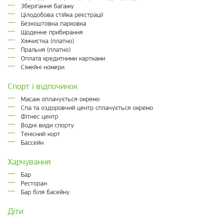
Зберігання багажу
Цілодобова стійка реєстрації
Безкоштовна парковка
Щоденне прибирання
Хімчистка (платно)
Пральня (платно)
Оплата кредитними картками
Сімейні номери
Спорт і відпочинок
Масаж оплачується окремо
Спа та оздоровчий центр сплачується окремо
Фітнес центр
Водні види спорту
Тенісний корт
Бассейн
Харчування
Бар
Ресторан
Бар біля басейну
Діти