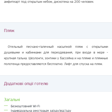
амфитеарт под открытым небом, дискотека на 200 человек.
Пляж
Отельный песчано-галечный насыпной пляж с открытыми
душевыми и кабинками для переодевания, при входе в море -
крупная галька. Шезлонги, зонтики у бассейна и на пляже и пляжные
полотенца предоставляются бесплатно. Лифт для спуска на пляж.
Додаткові опції готелю
Загальні
Безкоштовний Wi-Fi
Індивідуальна реєстрація заїзду/від'їзду