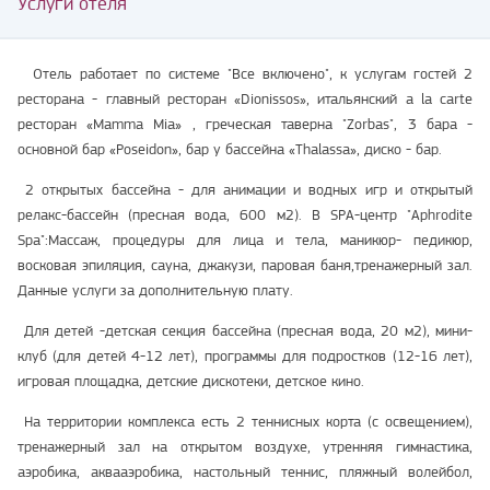
Услуги отеля
Отель работает по системе "Все включено", к услугам гостей 2
ресторана - главный ресторан «Dionissos», итальянский a la carte
ресторан «Mamma Mia» , греческая таверна "Zorbas", 3 бара -
основной бар «Poseidon», бар у бассейна «Thalassa», диско - бар.
2 открытых бассейна - для анимации и водных игр и открытый
релакс-бассейн (пресная вода, 600 м2). В SPA-центр "Aphrodite
Spa":Массаж, процедуры для лица и тела, маникюр- педикюр,
восковая эпиляция, сауна, джакузи, паровая баня,тренажерный зал.
Данные услуги за дополнительную плату.
Для детей -детская секция бассейна (пресная вода, 20 м2), мини-
клуб (для детей 4-12 лет), программы для подростков (12-16 лет),
игровая площадка, детские дискотеки, детское кино.
На территории комплекса есть 2 теннисных корта (с освещением),
тренажерный зал на открытом воздухе, утренняя гимнастика,
аэробика, аквааэробика, настольный теннис, пляжный волейбол,