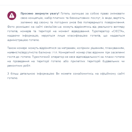
Просимо звернути увагу!
Готель залишає за собою право змінювати
свою концепцію, набір платних та безкоштовних послуг, їх види, вартість
залежно від сезону та погодних умов без попереднього повідомлення.
Фото розміщені на сайті siesta.kiev.ua можуть відрізнятись від реального вигляду
готелів, номерів та території на момент відвідування. Туроператор «СІЄСТА»,
надаючи інформацію, керується лише класифікацією готелів, що надається
адміністрацією готелю.
Також номери можуть відрізнятися за метражем, колірним рішенням, плануванням,
наявністю/відсутністю балкона і т.п. Конкретний номер стає відомим при заселенні
гостя до готелю. Туристичний оператор не несе відповідальності за плани готелю
на проведення на території готелю або прилеглих територій будівельних чи
ремонтних робіт.
З більш детальною інформацією Ви можете ознайомитись на офіційному сайті
готелю.