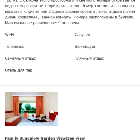
28 м2 С балкона этого просторного и светлого номера открывается
вид на море или не территорию отеля. Номер состоит из спальни с
кроватью king-size или 2 односпальные кровати , зоны отдыха с 2-мя
диван-кроватями , ванной комнаты. Номера расположены в бунгало.
Максимальное размещение: 4 человека.
Wi-Fi
Санузел
Телевизор
Ванна/душ
Семейный отдых
Пляжный отдых
Отель для пар
Family Bungalow Garden View/Sea view