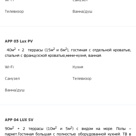
Телевизор
Ванна/душ
APP 03 Lux PV
2
2
2
40м
+ 2 террасы (15м
и 6м
), г
остиная с отдельной кроватью,
спальня с французской кроватью,мини-кухня, ванная.
Wi-Fi
Кухня
Санузел
Телевизор
Ванна/душ
APP 04 LUX SV
2
2
2
90м
+ 2 террасы (10м
и 5м
) с видом на море. Полы –
паркет.
Гостиная большая с полностью оборудованной кухней. ТВ в