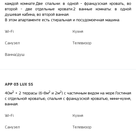
каждой комнате.
Две спальни: в одной - французская кровать, во
второй - две отдельные кровати.
2 ванные комнаты: в одной
душевая кабина, во второй ванная.
В этом апартаменте есть стиральная и посудомоечная машина
Wi-Fi
Кухня
Санузел
Телевизор
Ванна/душ
APP 03 LUX SS
2
2
2
40м
+ 2 террасы (6-8м
и 2м
) с частичным видом на море.
Гостиная
с отдельной кроватью, спальня с французской кроватью, м
ини-кухня,
ванная.
Wi-Fi
Кухня
Санузел
Телевизор