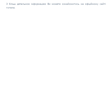
З більш детальною інформацією Ви можете ознайомитись на офіційному сайті
готелю.