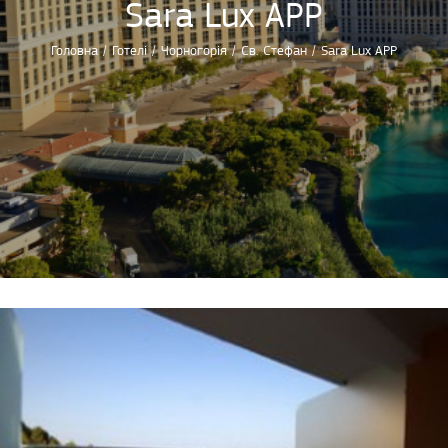
Sara Lux APP
Головна
/
Готелі
/
Чорногорія
/
Св. Стефан
/
Sara Lux APP