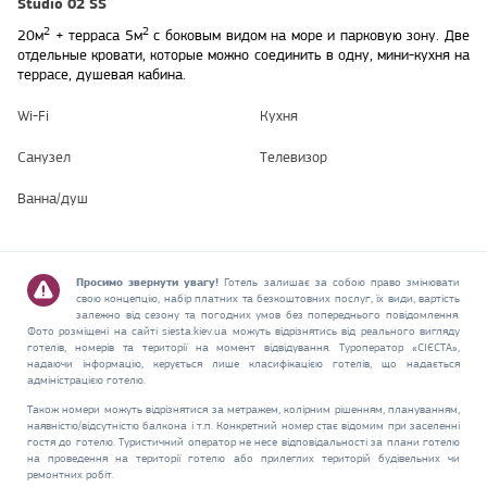
Studio 02 SS
2
2
20м
+ террасa 5м
с боковым видом на море и парковую зону.
Две
отдельные кровати, которые можно соединить в одну, мини-кухня на
террасе, душевая кабина.
Wi-Fi
Кухня
Санузел
Телевизор
Ванна/душ
Просимо звернути увагу!
Готель залишає за собою право змінювати
свою концепцію, набір платних та безкоштовних послуг, їх види, вартість
залежно від сезону та погодних умов без попереднього повідомлення.
Фото розміщені на сайті siesta.kiev.ua можуть відрізнятись від реального вигляду
готелів, номерів та території на момент відвідування. Туроператор «СІЄСТА»,
надаючи інформацію, керується лише класифікацією готелів, що надається
адміністрацією готелю.
Також номери можуть відрізнятися за метражем, колірним рішенням, плануванням,
наявністю/відсутністю балкона і т.п. Конкретний номер стає відомим при заселенні
гостя до готелю. Туристичний оператор не несе відповідальності за плани готелю
на проведення на території готелю або прилеглих територій будівельних чи
ремонтних робіт.