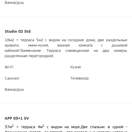
Ванна/душ
Studio 02 Std
18м2 + терраса 5м2 с видом на соседние дома, две раздельные
кровати, мини-кухня, ванная комната с душевой
кабиной.Примечание: Терраса совмещенная на два номера,
разделенная перегородкой.
Wi-Fi
Кухня
Санузел
Телевизор
Ванна/душ
АРР 03+1 SV
2
2
37м
+ террасa 4м
с видом на море.
Две спальни: в одной -