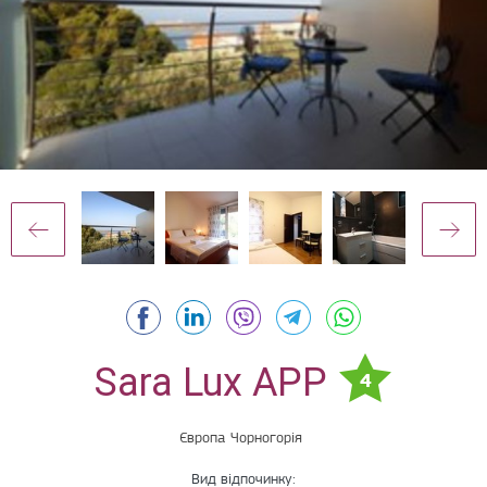
Sara Lux APP
4
Європа
Чорногорія
Вид відпочинку: