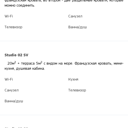
французская кровать, во второй - две раздельные кровати, которые
можно соединить.
Wi-Fi
Санузел
Телевизор
Ванна/душ
Studio 02 SV
2
2
20м
+ террасa 5м
с видом на море.
Французская кровать, мини-
кухня, душевая кабина.
Wi-Fi
Кухня
Санузел
Телевизор
Ванна/душ