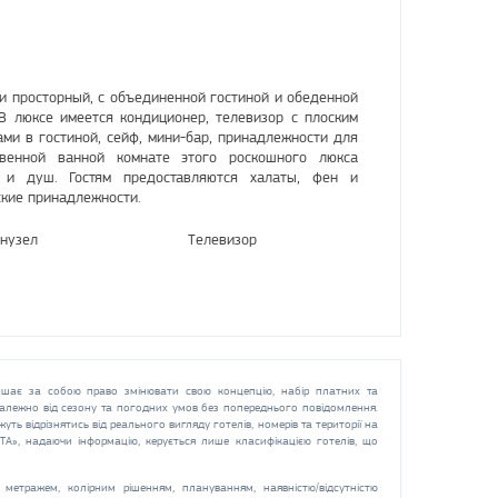
и просторный, с объединенной гостиной и обеденной
 В люксе имеется кондиционер, телевизор с плоским
ми в гостиной, сейф, мини-бар, принадлежности для
венной ванной комнате этого роскошного люкса
 и душ. Гостям предоставляются халаты, фен и
ские принадлежности.
нузел
Телевизор
шає за собою право змінювати свою концепцію, набір платних та
 залежно від сезону та погодних умов без попереднього повідомлення.
жуть відрізнятись від реального вигляду готелів, номерів та території на
СТА», надаючи інформацію, керується лише класифікацією готелів, що
метражем, колірним рішенням, плануванням, наявністю/відсутністю