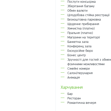
Послуги консьєржа
Зберігання багажу
Обмін валюти
Цілодобова стійка реєстрації
Безкоштовна парковка
Щоденне прибирання
Хімчистка (платно)
Пральня (платно)
Магазини на території
Банкетна зала
Конференц зала
Екскурсійне бюро
Бізнес центр
Зручності для гостей з обме
фізичними можливостями
Сімейні номери
Салон/перукарня
Анімація
Харчування
Бар
Ресторан
Романтична вечеря