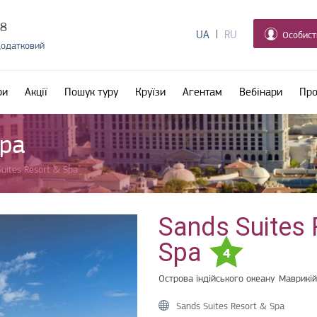
38
UA
RU
Особист
додатковий
ри
Акції
Пошук туру
Круїзи
Агентам
Вебінари
Про
Spa
uites Resort & Spa
Sands Suites 
Spa
4
Острова індійського океану
Маврикій
Sands Suites Resort & Spa