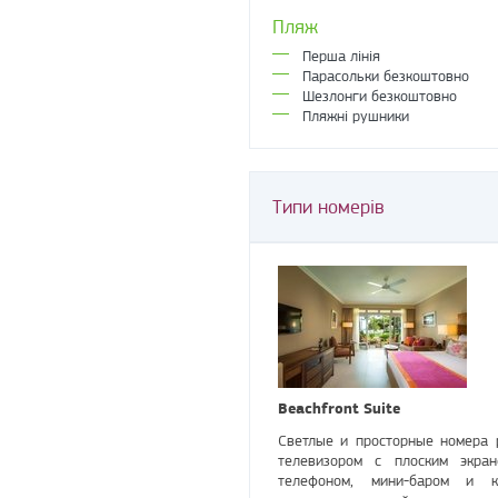
Пляж
Перша лінія
Парасольки безкоштовно
Шезлонги безкоштовно
Пляжні рушники
Типи номерів
Beachfront Suite
Светлые и просторные номера 
телевизором с плоским экран
телефоном, мини-баром и к