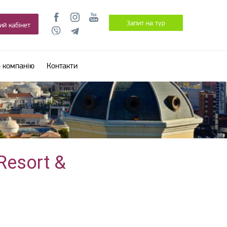
Запит на тур
ий кабінет
 компанію
Контакти
Resort &