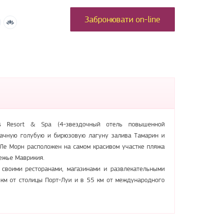
Забронювати on-line
es Resort & Spa (4-звездочный отель повышенной
рачную голубую и бирюзовую лагуну залива Тамарин и
 Ле Морн расположен на самом красивом участке пляжа
ежье Маврикия.
 своими ресторанами, магазинами и развлекательными
 км от столицы Порт-Луи и в 55 км от международного