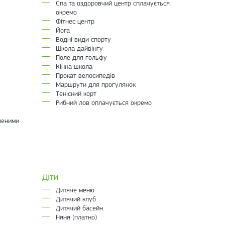
Спа та оздоровчий центр сплачується
окремо
Фітнес центр
Йога
Водні види спорту
Школа дайвінгу
Поле для гольфу
Кінна школа
Прокат велосипедів
Маршрути для прогулянок
Тенісний корт
Рибний лов оплачується окремо
женими
Діти
Дитяче меню
Дитячий клуб
Дитячий басейн
Няня (платно)