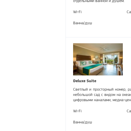
отдельными ванной и душем.
Wi-Fi
Са
Ванна/душ
Deluxe Suite
Светлый и просторный номер, р
небольшой сад с видом на океан
цифровыми каналами, медиа-цент
Wi-Fi
Са
Ванна/душ