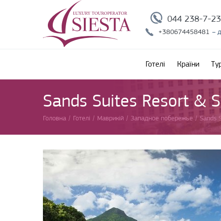
044 238-7-2
+380674458481
– 
Готелі
Країни
Ту
Sands Suites Resort & 
Головна
/
Готелі
/
Маврикій
/
Западное побережье
/
Sands S