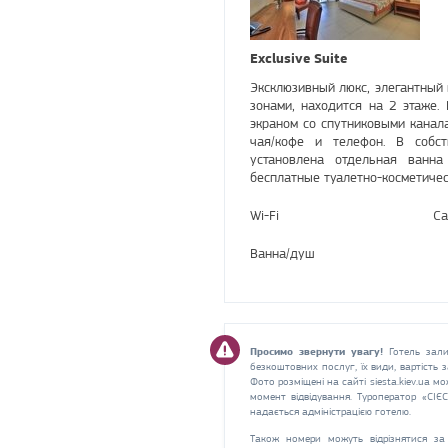
Exclusive Suite
Эксклюзивный люкс, элегантный 
зонами, находится на 2 этаже.
экраном со спутниковыми канала
чая/кофе и телефон. В собст
установлена отдельная ванна
бесплатные туалетно-косметиче
Wi-Fi
Са
Ванна/душ
Просимо звернути увагу!
Готель зали
безкоштовних послуг, їх види, вартість
Фото розміщені на сайті siesta.kiev.ua мо
момент відвідування. Туроператор «СІЄ
надається адміністрацією готелю.
Також номери можуть відрізнятися за 