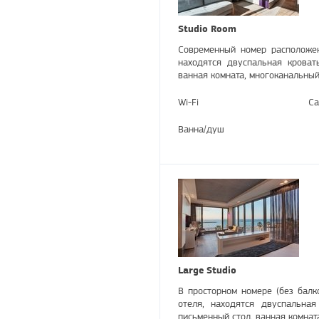
Studio Room
Современный номер расположен
находятся двуспальная кроват
ванная комната, многоканальный
Wi-Fi
Са
Ванна/душ
Large Studiо
В просторном номере (без балк
отеля, находятся двуспальная
письменный стол, ванная комнат