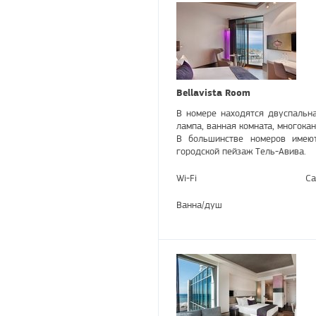
Bellavista Room
В номере находятся двуспальна
лампа, ванная комната, многока
В большинстве номеров имею
городской пейзаж Тель-Авива.
Wi-Fi
Са
Ванна/душ