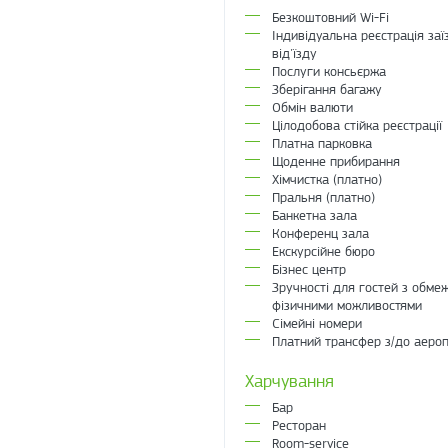
Безкоштовний Wi-Fi
Індивідуальна реєстрація заї
від'їзду
Послуги консьєржа
Зберігання багажу
Обмін валюти
Цілодобова стійка реєстрації
Платна парковка
Щоденне прибирання
Хімчистка (платно)
Пральня (платно)
Банкетна зала
Конференц зала
Екскурсійне бюро
Бізнес центр
Зручності для гостей з обме
фізичними можливостями
Сімейні номери
Платний трансфер з/до аеро
Харчування
Бар
Ресторан
Room-service