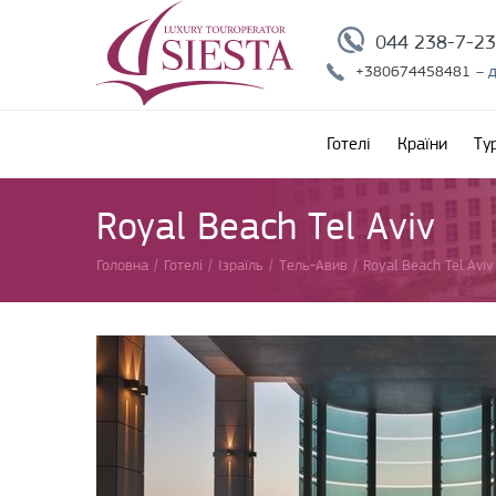
044 238-7-2
+380674458481
– 
Готелі
Країни
Ту
Royal Beach Tel Aviv
Головна
/
Готелі
/
Ізраїль
/
Тель-Авив
/
Royal Beach Tel Aviv