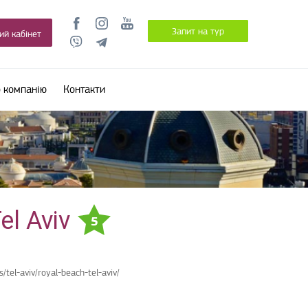
Запит на тур
ий кабінет
 компанію
Контакти
el Aviv
5
s/tel-aviv/royal-beach-tel-aviv/