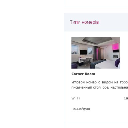
Типи номерів
Corner Room
Угловой номер с видом на горо
письменный стол, бра, настольн
Wi-Fi
Са
Ванна/душ