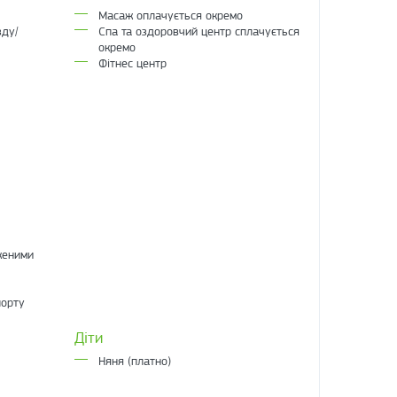
Масаж оплачується окремо
зду/
Спа та оздоровчий центр сплачується
окремо
Фітнес центр
женими
порту
Діти
Няня (платно)