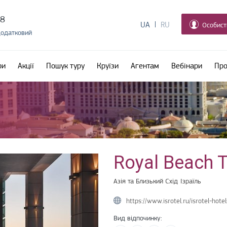
38
UA
RU
Особист
додатковий
ри
Акції
Пошук туру
Круїзи
Агентам
Вебінари
Про
Royal Beach T
Азія та Близький Схід
Ізраїль
https://www.isrotel.ru/isrotel-hotel
Вид відпочинку: