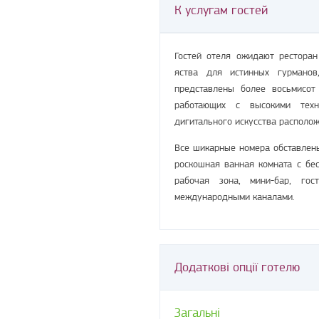
К услугам гостей
Гостей отеля ожидают ресторан
яства для истинных гурманов
представлены более восьмисот
работающих с высокими техн
дигитального искусства расположе
Все шикарные номера обставлен
роскошная ванная комната с бе
рабочая зона, мини-бар, го
международными каналами.
Додаткові опції готелю
Загальні