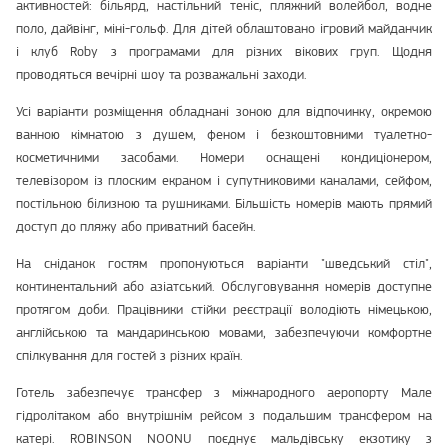
активностей: більярд, настільний теніс, пляжний волейбол, водне
поло, дайвінг, міні-гольф. Для дітей облаштовано ігровий майданчик
і клуб Roby з програмами для різних вікових груп. Щодня
проводяться вечірні шоу та розважальні заходи.
Усі варіанти розміщення обладнані зоною для відпочинку, окремою
ванною кімнатою з душем, феном і безкоштовними туалетно-
косметичними засобами. Номери оснащені кондиціонером,
телевізором із плоским екраном і супутниковими каналами, сейфом,
постільною білизною та рушниками. Більшість номерів мають прямий
доступ до пляжу або приватний басейн.
На сніданок гостям пропонуються варіанти "шведський стіл",
континентальний або азіатський. Обслуговування номерів доступне
протягом доби. Працівники стійки реєстрації володіють німецькою,
англійською та мандаринською мовами, забезпечуючи комфортне
спілкування для гостей з різних країн.
Готель забезпечує трансфер з міжнародного аеропорту Мале
гідролітаком або внутрішнім рейсом з подальшим трансфером на
катері. ROBINSON NOONU поєднує мальдівську екзотику з