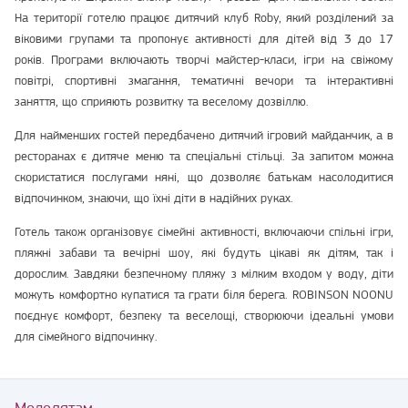
На території готелю працює дитячий клуб Roby, який розділений за
віковими групами та пропонує активності для дітей від 3 до 17
років. Програми включають творчі майстер-класи, ігри на свіжому
повітрі, спортивні змагання, тематичні вечори та інтерактивні
заняття, що сприяють розвитку та веселому дозвіллю.
Для найменших гостей передбачено дитячий ігровий майданчик, а в
ресторанах є дитяче меню та спеціальні стільці. За запитом можна
скористатися послугами няні, що дозволяє батькам насолодитися
відпочинком, знаючи, що їхні діти в надійних руках.
Готель також організовує сімейні активності, включаючи спільні ігри,
пляжні забави та вечірні шоу, які будуть цікаві як дітям, так і
дорослим. Завдяки безпечному пляжу з мілким входом у воду, діти
можуть комфортно купатися та грати біля берега. ROBINSON NOONU
поєднує комфорт, безпеку та веселощі, створюючи ідеальні умови
для сімейного відпочинку.