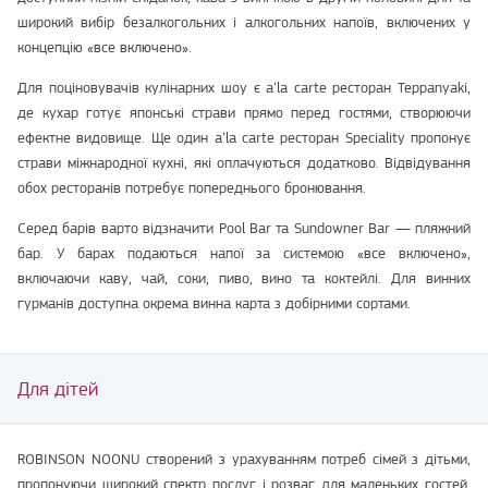
широкий вибір безалкогольних і алкогольних напоїв, включених у
концепцію «все включено».
Для поціновувачів кулінарних шоу є a’la carte ресторан Teppanyaki,
де кухар готує японські страви прямо перед гостями, створюючи
ефектне видовище. Ще один a’la carte ресторан Speciality пропонує
страви міжнародної кухні, які оплачуються додатково. Відвідування
обох ресторанів потребує попереднього бронювання.
Серед барів варто відзначити Pool Bar та Sundowner Bar — пляжний
бар. У барах подаються напої за системою «все включено»,
включаючи каву, чай, соки, пиво, вино та коктейлі. Для винних
гурманів доступна окрема винна карта з добірними сортами.
Для дітей
ROBINSON NOONU створений з урахуванням потреб сімей з дітьми,
пропонуючи широкий спектр послуг і розваг для маленьких гостей.