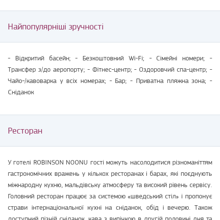
Найпопулярніші зручності
- Відкритий басейн; - Безкоштовний Wi-Fi; - Сімейні номери; -
Трансфер з/до аеропорту; - Фітнес-центр; - Оздоровчий спа-центр; -
Чайо-/кавоварка у всіх номерах; - Бар; - Приватна пляжна зона; -
Сніданок
Ресторан
У готелі ROBINSON NOONU гості можуть насолодитися різноманіттям
гастрономічних вражень у кількох ресторанах і барах, які поєднують
міжнародну кухню, мальдівську атмосферу та високий рівень сервісу.
Головний ресторан працює за системою «шведський стіл» і пропонує
страви інтернаціональної кухні на сніданок, обід і вечерю. Також
доступний пізній сніданок, кава з випічкою в другій половині дня та