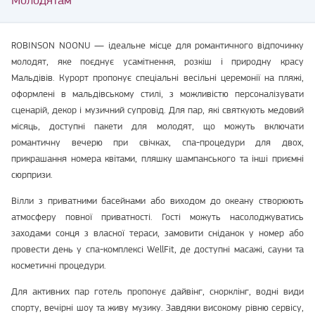
Молодятам
ROBINSON NOONU — ідеальне місце для романтичного відпочинку
молодят, яке поєднує усамітнення, розкіш і природну красу
Мальдівів. Курорт пропонує спеціальні весільні церемонії на пляжі,
оформлені в мальдівському стилі, з можливістю персоналізувати
сценарій, декор і музичний супровід. Для пар, які святкують медовий
місяць, доступні пакети для молодят, що можуть включати
романтичну вечерю при свічках, спа-процедури для двох,
прикрашання номера квітами, пляшку шампанського та інші приємні
сюрпризи.
Вілли з приватними басейнами або виходом до океану створюють
атмосферу повної приватності. Гості можуть насолоджуватись
заходами сонця з власної тераси, замовити сніданок у номер або
провести день у спа-комплексі WellFit, де доступні масажі, сауни та
косметичні процедури.
Для активних пар готель пропонує дайвінг, снорклінг, водні види
спорту, вечірні шоу та живу музику. Завдяки високому рівню сервісу,