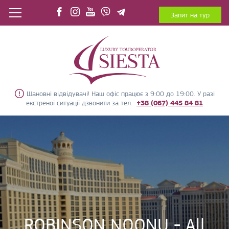
Запит на тур
Шановні відвідувачі! Наш офіс працює з 9:00 до 19:00. У разі
екстреної ситуації дзвонити за тел.
+38 (067) 445 84 81
ROBINSON NOONU - All