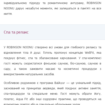
індивідуальному підходу та романтичному антуражу, ROBINSON
NOONU дарує незабутні моменти, які залишаться в пам’яті на все
життя.
Спа та релакс
У ROBINSON NOONU створено всі умови для глибокого релаксу та
відновлення тіла й душі. Готель пропонує концепцію WellFit, яка
поєднує фітнес, спа та збалансоване харчування. У спа-комплексі
гості можуть скористатися фінською сауною, біо-сауною, сауною в
саду, а також замовити масажі та косметичні процедури з
використанням натуральних засобів.
Особливою родзинкою є програма BalAyur — це унікальний підхід,
заснований на принципах аюрведи, який поєднує активні заняття,
спа-процедури та спеціальне меню. Гості можуть обрати йогу,
пілатес, Aqua Fit або інші оздоровчі практики, що проводяться на
відкритому повітрі або в спеціально обладнаних залах.