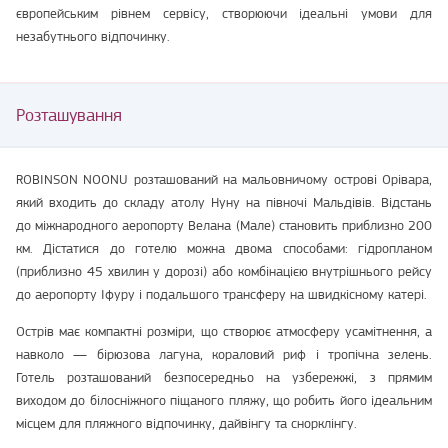
європейським рівнем сервісу, створюючи ідеальні умови для
незабутнього відпочинку.
Розташування
ROBINSON NOONU розташований на мальовничому острові Орівара,
який входить до складу атолу Нуну на півночі Мальдівів. Відстань
до міжнародного аеропорту Велана (Мале) становить приблизно 200
км. Дістатися до готелю можна двома способами: гідропланом
(приблизно 45 хвилин у дорозі) або комбінацією внутрішнього рейсу
до аеропорту Іфуру і подальшого трансферу на швидкісному катері.
Острів має компактні розміри, що створює атмосферу усамітнення, а
навколо — бірюзова лагуна, кораловий риф і тропічна зелень.
Готель розташований безпосередньо на узбережжі, з прямим
виходом до білосніжного піщаного пляжу, що робить його ідеальним
місцем для пляжного відпочинку, дайвінгу та снорклінгу.