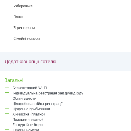
Узбережжя
Пляж
3 ресторани
Сімейні номери
Додаткові опції готелю
Загальні
Безкоштовний Wi-Fi
Індивідуальна реєстрація заїзду/від'їзду
Обмін валюти
Цілодобова стійка реєстрації
Щоденне прибирання
Хімчистка (платно)
Пральня (платно)
Екскурсійне бюро
Сімейні номери