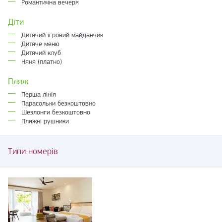
Романтична вечеря
Діти
Дитячий ігровий майданчик
Дитяче меню
Дитячий клуб
Няня (платно)
Пляж
Перша лінія
Парасольки безкоштовно
Шезлонги безкоштовно
Пляжні рушники
Типи номерів