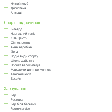
Нічний клуб
Дискотека
Анімація
Спорт і відпочинок
Більярд
Настільний теніс
СПА Центр
Фітнес центр
Аква-аеробіка
Йога
Водні види спорту
Школа дайвінгу
Прокат велосипедів
Маршрути для прогулянок
Тенісний корт
Басейн
Харчування
Бар
Ресторан
Бар біля басейну
Room-service