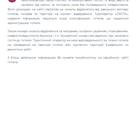
свою концепцію, набір платних та безкоштовних послуг, їх види, вартість
залежно від сезону та погодних умов без попереднього повідомлення.
Фото розміщені на сайті siesta.kiev.ua можуть відрізнятись від реального вигляду
готелів, номерів та території на момент відвідування. Туроператор «СІЄСТА»,
надаючи інформацію, керується лише класифікацією готелів, що надається
адміністрацією готелю.
Також номери можуть відрізнятися за метражем, колірним рішенням, плануванням,
наявністю/відсутністю балкона і т.п. Конкретний номер стає відомим при заселенні
гостя до готелю. Туристичний оператор не несе відповідальності за плани готелю
на проведення на території готелю або прилеглих територій будівельних чи
ремонтних робіт.
З більш детальною інформацією Ви можете ознайомитись на офіційному сайті
готелю.