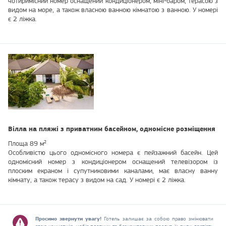
чотиримісний номер оснащений кондиціонером, міні-баром, терасою з
видом на море, а також власною ванною кімнатою з ванною. У номері
є 2 ліжка.
Вілла на пляжі з приватним басейном, одномісне розміщення
Площа 89 м²
Особливістю цього одномісного номера є пейзажний басейн. Цей
одномісний номер з кондиціонером оснащений телевізором із
плоским екраном і супутниковими каналами, має власну ванну
кімнату, а також терасу з видом на сад. У номері є 2 ліжка.
Просимо звернути увагу!
Готель залишає за собою право змінювати