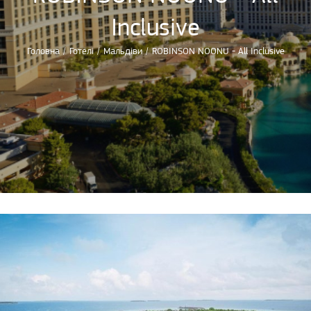
Inclusive
Головна
/
Готелі
/
Мальдіви
/
ROBINSON NOONU - All Inclusive