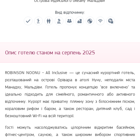
Острова індійського океану
Мальдіви
Вид відпочинку:
Опис готелю станом на серпень 2025
ROBINSON NOONU - All Inclusive — це сучасний курортний готель,
розташований на острові Орівара в атолі Нуну, неподалік міста
Манадху, Мальдіви. Готель пропонує концепцію "все включено" та
ідеально підходить для сімейного, романтичного або активного
відпочинку. Курорт має приватну пляжну зону з білосніжним піском,
кораловим рифом і баром, а також ресторан, дитячий клуб, сад і
безкоштовний Wi-Fi на всій території.
Гості можуть насолоджуватись цілорічним відкритим басейном,
фітнес-центром, сауною, а також широким вибором спортивних