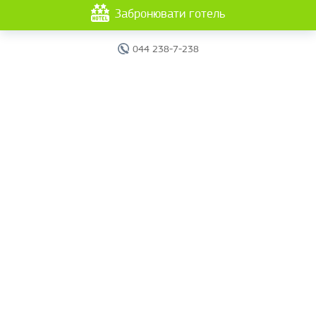
Забронювати готель
044 238-7-238
Головна
Готелі
Пошук туру
Вебінари
Країни
Круїзи
Акції
Новини
Документи
Агентам
Про компанію
Звіти
Контакти
Карта сайту
г. Киев, ул. Исаакяна, 2.