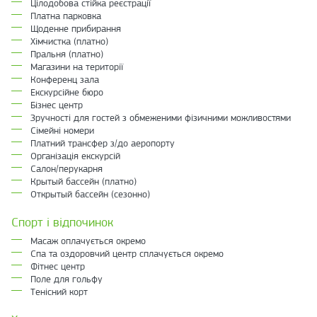
Цілодобова стійка реєстрації
Платна парковка
Щоденне прибирання
Хімчистка (платно)
Пральня (платно)
Магазини на території
Конференц зала
Екскурсійне бюро
Бізнес центр
Зручності для гостей з обмеженими фізичними можливостями
Сімейні номери
Платний трансфер з/до аеропорту
Організація екскурсій
Салон/перукарня
Крытый бассейн (платно)
Открытый бассейн (сезонно)
Спорт і відпочинок
Масаж оплачується окремо
Спа та оздоровчий центр сплачується окремо
Фітнес центр
Поле для гольфу
Тенісний корт