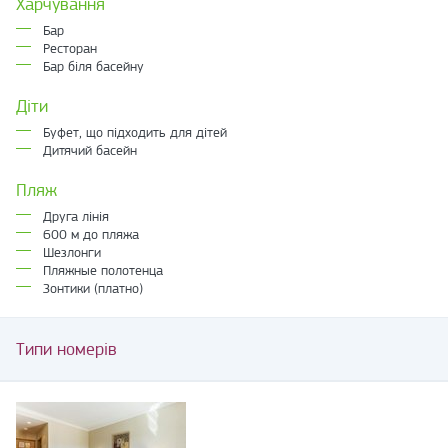
Харчування
Бар
Ресторан
Бар біля басейну
Діти
Буфет, що підходить для дітей
Дитячий басейн
Пляж
Друга лінія
600 м до пляжа
Шезлонги
Пляжные полотенца
Зонтики (платно)
Типи номерів