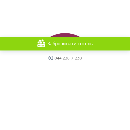
Забронювати готель
044 238-7-238
Головна
Готелі
Пошук туру
Вебінари
Країни
Круїзи
Акції
Новини
Документи