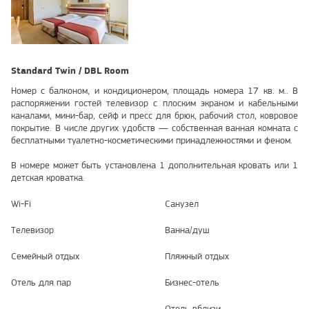
Standard Twin / DBL Room
Номер с балконом, и кондиционером, площадь номера 17 кв. м.. В
распоряжении гостей телевизор с плоским экраном и кабельными
каналами, мини-бар, сейф и пресс для брюк, рабочий стол, ковровое
покрытие. В числе других удобств — собственная ванная комната с
бесплатными туалетно-косметическими принадлежностями и феном.
В номере может быть установлена 1 дополнительная кровать или 1
детская кроватка.
Wi-Fi
Санузел
Телевизор
Ванна/душ
Семейный отдых
Пляжный отдых
Отель для пар
Бизнес-отель
Отель вблизи