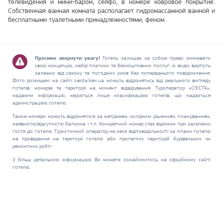
телевидения и мини-баром, сейфо, в номере ковровое покрытие.
Собственная ванная комната располагает гидромассажной ванной и
бесплатными туалетными принадлежностями, феном.
Просимо звернути увагу!
Готель залишає за собою право змінювати
свою концепцію, набір платних та безкоштовних послуг, їх види, вартість
залежно від сезону та погодних умов без попереднього повідомлення.
Фото розміщені на сайті siesta.kiev.ua можуть відрізнятись від реального вигляду
готелів, номерів та території на момент відвідування. Туроператор «СІЄСТА»,
надаючи інформацію, керується лише класифікацією готелів, що надається
адміністрацією готелю.
Також номери можуть відрізнятися за метражем, колірним рішенням, плануванням,
наявністю/відсутністю балкона і т.п. Конкретний номер стає відомим при заселенні
гостя до готелю. Туристичний оператор не несе відповідальності за плани готелю
на проведення на території готелю або прилеглих територій будівельних чи
ремонтних робіт.
З більш детальною інформацією Ви можете ознайомитись на офіційному сайті
готелю.