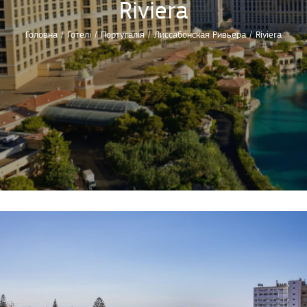
Riviera
Головна
/
Готелі
/
Португалія
/
Лиссабонская Ривьера
/
Riviera