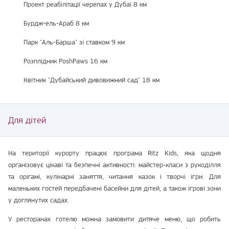
Проект реабілітації черепах у Дубаї 8 км
Бурдж-ель-Араб 8 км
Парк "Аль-Барша" зі ставком 9 км
Розплідник PoshPaws 16 км
Квітник "Дубайський дивовижний сад" 18 км
Для дітей
На території курорту працює програма Ritz Kids, яка щодня
організовує цікаві та безпечні активності: майстер‑класи з рукоділля
та орігамі, кулінарні заняття, читання казок і творчі ігри. Для
маленьких гостей передбачені басейни для дітей, а також ігрові зони
у доглянутих садах.
У ресторанах готелю можна замовити дитяче меню, що робить