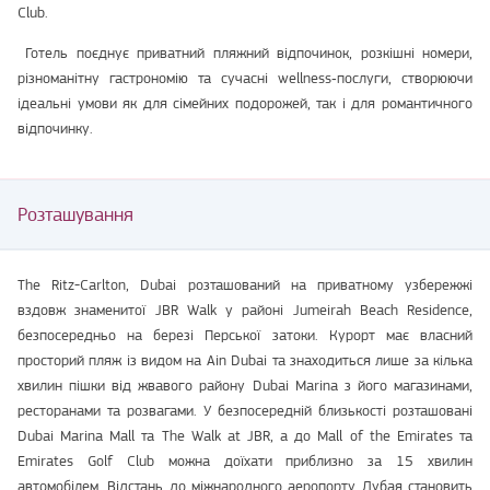
Club.
Готель поєднує приватний пляжний відпочинок, розкішні номери,
різноманітну гастрономію та сучасні wellness‑послуги, створюючи
ідеальні умови як для сімейних подорожей, так і для романтичного
відпочинку.
Розташування
The Ritz-Carlton, Dubai розташований на приватному узбережжі
вздовж знаменитої JBR Walk у районі Jumeirah Beach Residence,
безпосередньо на березі Перської затоки. Курорт має власний
просторий пляж із видом на Ain Dubai та знаходиться лише за кілька
хвилин пішки від жвавого району Dubai Marina з його магазинами,
ресторанами та розвагами. У безпосередній близькості розташовані
Dubai Marina Mall та The Walk at JBR, а до Mall of the Emirates та
Emirates Golf Club можна доїхати приблизно за 15 хвилин
автомобілем. Відстань до міжнародного аеропорту Дубая становить