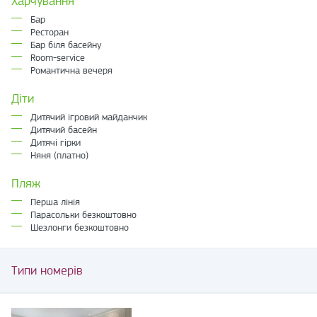
Харчування
Бар
Ресторан
Бар біля басейну
Room-service
Романтична вечеря
Діти
Дитячий ігровий майданчик
Дитячий басейн
Дитячі гірки
Няня (платно)
Пляж
Перша лінія
Парасольки безкоштовно
Шезлонги безкоштовно
Типи номерів