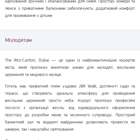
харчування зручним і збалансованим для сімей. Просторі номери та
люкси з приватними балконами забезпечують додатковий комфорт
для проживання з дітьми.
Молодятам
The Ritz-Carlton, Dubai — це один із найромантичніших курортів
міста, який пропонує виняткові умови для молодят, весільних
церемоній та медового місяця.
Готель має приватний пляж уздовж JBR Walk, доглянуті сади та
тераси, що створюють ідеальну атмосферу для проведення
весільних церемоній просто неба. Курорт пропонує професійні
послуги з організації весіль: від індивідуального оформлення
простору до розробки меню та музичного супроводу. Просторий
банкетний зал та відкриті майданчики дозволяють провести як
камерні, так і масштабні святкування.