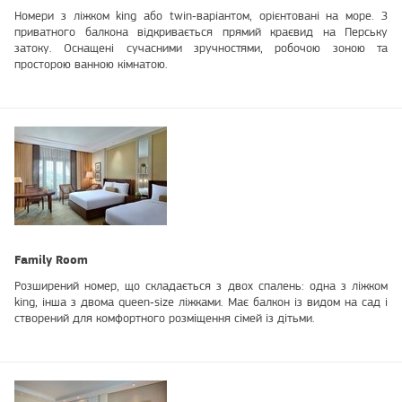
Номери з ліжком king або twin‑варіантом, орієнтовані на море. З
приватного балкона відкривається прямий краєвид на Перську
затоку. Оснащені сучасними зручностями, робочою зоною та
просторою ванною кімнатою.
Family Room
Розширений номер, що складається з двох спалень: одна з ліжком
king, інша з двома queen‑size ліжками. Має балкон із видом на сад і
створений для комфортного розміщення сімей із дітьми.