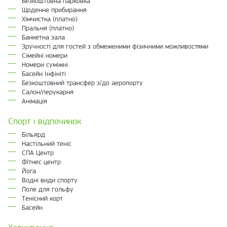
Безкоштовна парковка
Щоденне прибирання
Хімчистка (платно)
Пральня (платно)
Банкетна зала
Зручності для гостей з обмеженими фізичними можливостями
Сімейні номери
Номери суміжні
Басейн Інфініті
Безкоштовний трансфер з/до аеропорту
Салон/перукарня
Анімація
Спорт і відпочинок
Більярд
Настільний теніс
СПА Центр
Фітнес центр
Йога
Водні види спорту
Поле для гольфу
Тенісний корт
Басейн