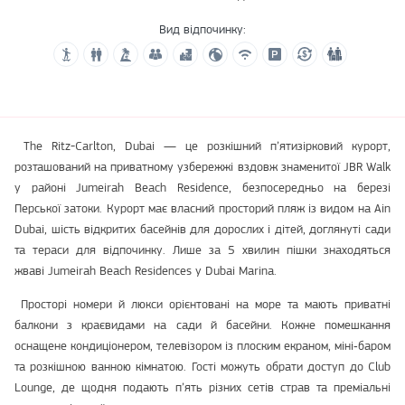
Вид відпочинку:
The Ritz-Carlton, Dubai — це розкішний п’ятизірковий курорт,
розташований на приватному узбережжі вздовж знаменитої JBR Walk
у районі Jumeirah Beach Residence, безпосередньо на березі
Перської затоки. Курорт має власний просторий пляж із видом на Ain
Dubai, шість відкритих басейнів для дорослих і дітей, доглянуті сади
та тераси для відпочинку. Лише за 5 хвилин пішки знаходяться
жваві Jumeirah Beach Residences у Dubai Marina.
Просторі номери й люкси орієнтовані на море та мають приватні
балкони з краєвидами на сади й басейни. Кожне помешкання
оснащене кондиціонером, телевізором із плоским екраном, міні‑баром
та розкішною ванною кімнатою. Гості можуть обрати доступ до Club
Lounge, де щодня подають п’ять різних сетів страв та преміальні