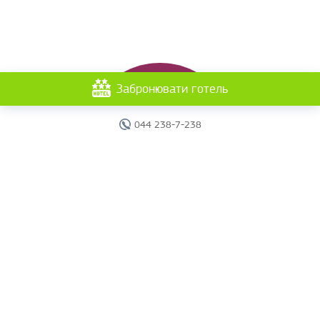
Забронювати готель
044 238-7-238
Головна
Готелі
Пошук туру
Вебінари
Країни
Круїзи
Акції
Новини
Документи
Агентам
Про компанію
Звіти