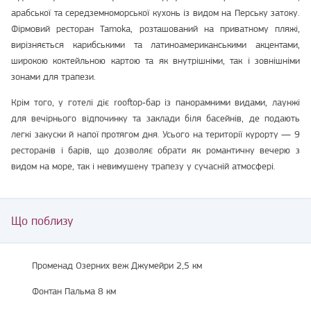
арабської та середземноморської кухонь із видом на Перську затоку.
Фірмовий ресторан Tamoka, розташований на приватному пляжі,
вирізняється карибськими та латиноамериканськими акцентами,
широкою коктейльною картою та як внутрішніми, так і зовнішніми
зонами для трапези.
Крім того, у готелі діє rooftop‑бар із панорамними видами, лаунжі
для вечірнього відпочинку та заклади біля басейнів, де подають
легкі закуски й напої протягом дня. Усього на території курорту — 9
ресторанів і барів, що дозволяє обрати як романтичну вечерю з
видом на море, так і невимушену трапезу у сучасній атмосфері.
Що поблизу
Променад Озерних веж Джумейри 2,5 км
Фонтан Пальма 8 км