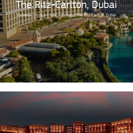
The Ritz-Carlton, Dubai
Головна
/
Готелі
/
ОАЕ
/
Дубай
/
The Ritz-Carlton, Dubai