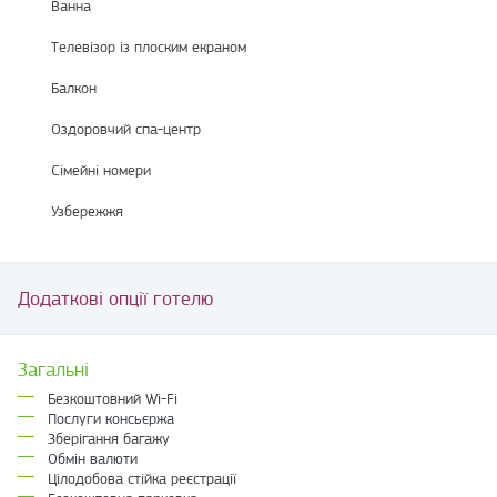
Ванна
Телевізор із плоским екраном
Балкон
Оздоровчий спа-центр
Сімейні номери
Узбережжя
Додаткові опції готелю
Загальні
Безкоштовний Wi-Fi
Послуги консьєржа
Зберігання багажу
Обмін валюти
Цілодобова стійка реєстрації