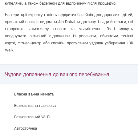
купелями, а також басейном для відпочинку після процедур.
На території курорту є шість відкритих басейнів для дорослих і дітей,
приватний пляж із видом на Ain Dubai та доглянуті сади й тераси, які
створюють атмосферу спокою та усамітнення. Гості можуть
поєднувати активний відпочинок із релаксом, обираючи тенісні
корти, фітнес‑центр або спокійні прогулянки уздовж узбережжя JBR
Walk.
Чудове доповнення до вашого перебування
Власна ванна кімната
Безкоштовна парковка
Безкоштовний Wi-Fi
Автостоянка