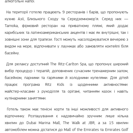
алкогольні напої.
На території готелю працюють 9 ресторанів і барів, що пропонують
кухню Азії, Близького Сходу та Середземномор’я. Серед них —
Tamoka, фірмовий ресторан на приватному пляжі, який додає
карибських та латиноамериканських акцентів і має як внутрішні, так і
зовнішні зони для трапези. Гості можуть насолоджуватися вечерею з
видом на море, відпочивати у лаунжах або замовляти коктейлі біля
басейну.
Для релаксу доступний The Ritz-Carlton Spa, що пропонує широкий
вибір процедур і терапій, доповнених сучасним тренажерним залом,
басейном, парними та гарячими й холодними купелями. Для дітей
працює програма Ritz Kids із щоденними активностями:
майстер‑класами з рукоділля та орігамі, читанням казок і навіть
кулінарними заняттями.
Готель також має тенісні корти та інші можливості для активного
відпочинку. Розташування є надзвичайно зручним: лише кілька
хвилин до Dubai Marina Mall, The Walk at JBR, а за 15 хвилин
автомобілем можна дістатися до Mall of the Emirates та Emirates Golf