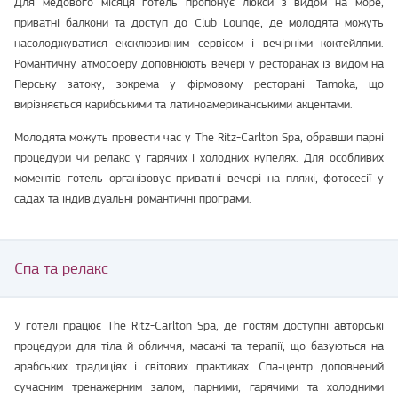
Для медового місяця готель пропонує люкси з видом на море,
приватні балкони та доступ до Club Lounge, де молодята можуть
насолоджуватися ексклюзивним сервісом і вечірніми коктейлями.
Романтичну атмосферу доповнюють вечері у ресторанах із видом на
Перську затоку, зокрема у фірмовому ресторані Tamoka, що
вирізняється карибськими та латиноамериканськими акцентами.
Молодята можуть провести час у The Ritz-Carlton Spa, обравши парні
процедури чи релакс у гарячих і холодних купелях. Для особливих
моментів готель організовує приватні вечері на пляжі, фотосесії у
садах та індивідуальні романтичні програми.
Спа та релакс
У готелі працює The Ritz-Carlton Spa, де гостям доступні авторські
процедури для тіла й обличчя, масажі та терапії, що базуються на
арабських традиціях і світових практиках. Спа‑центр доповнений
сучасним тренажерним залом, парними, гарячими та холодними