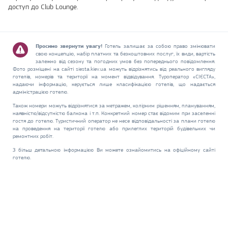
доступ до Club Lounge.
Просимо звернути увагу!
Готель залишає за собою право змінювати
свою концепцію, набір платних та безкоштовних послуг, їх види, вартість
залежно від сезону та погодних умов без попереднього повідомлення.
Фото розміщені на сайті siesta.kiev.ua можуть відрізнятись від реального вигляду
готелів, номерів та території на момент відвідування. Туроператор «СІЄСТА»,
надаючи інформацію, керується лише класифікацією готелів, що надається
адміністрацією готелю.
Також номери можуть відрізнятися за метражем, колірним рішенням, плануванням,
наявністю/відсутністю балкона і т.п. Конкретний номер стає відомим при заселенні
гостя до готелю. Туристичний оператор не несе відповідальності за плани готелю
на проведення на території готелю або прилеглих територій будівельних чи
ремонтних робіт.
З більш детальною інформацією Ви можете ознайомитись на офіційному сайті
готелю.