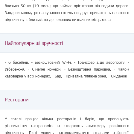
близько 30 км (19 миль), що займає орієнтовно пів години дороги.
Завдяки такому розташуванню готель поєднує приватність пляжного
відпочинку з близькістю до головних визначних місць міста.
Найпопулярніші зручності
- 6 басейнів; - Безкоштовний Wi-Fi; - Трансфер з/до аеропорту; -
Узбережжя; - Сімейні номери; - Безкоштовна парковка; - Чайо-/
кавоварка у всіх номерах; - Бар; - Приватна пляжна зона; - Сніданок
Ресторани
У готелі працює кілька ресторанів і барів, що пропонують
різноманітну гастрономію та створюють атмосферу розкішного
відпочинку. Гості можуть насолоджуватися стравами азійської,