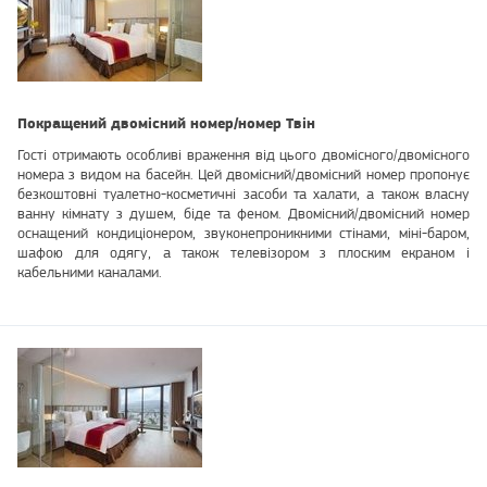
Покращений двомісний номер/номер Твін
Гості отримають особливі враження від цього двомісного/двомісного
номера з видом на басейн. Цей двомісний/двомісний номер пропонує
безкоштовні туалетно-косметичні засоби та халати, а також власну
ванну кімнату з душем, біде та феном. Двомісний/двомісний номер
оснащений кондиціонером, звуконепроникними стінами, міні-баром,
шафою для одягу, а також телевізором з плоским екраном і
кабельними каналами.