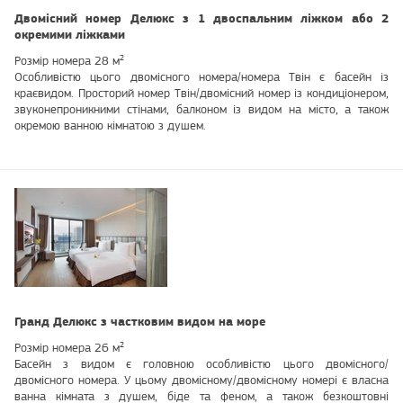
Двомісний номер Делюкс з 1 двоспальним ліжком або 2
окремими ліжками
Розмір номера 28 м²
Особливістю цього двомісного номера/номера Твін є басейн із
краєвидом. Просторий номер Твін/двомісний номер із кондиціонером,
звуконепроникними стінами, балконом із видом на місто, а також
окремою ванною кімнатою з душем.
Гранд Делюкс з частковим видом на море
Розмір номера 26 м²
Басейн з видом є головною особливістю цього двомісного/
двомісного номера. У цьому двомісному/двомісному номері є власна
ванна кімната з душем, біде та феном, а також безкоштовні