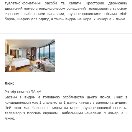
туалетно-косметичні засоби та халати. Просторий двомісний/
двомісний номер з кондиціонером оснащений телевізором з плоским
екраном і кабельними каналами, звуконепроникними стінами, міні-
баром, шафою для одягу, а також видом на море. У номері є 2 ліжка.
Люкс
Розмір номера 38 м²
Басейн з видом є головною особливістю цього люкса. Люкс з
кондиціонером має 1 спальню та 1 ванну кімнату з ванною та душем.
Цей люкс має балкон з видом на море, звуконепроникні стіни та
телевізор з плоским екраном і кабельними каналами. У номері є 1
ліжко.