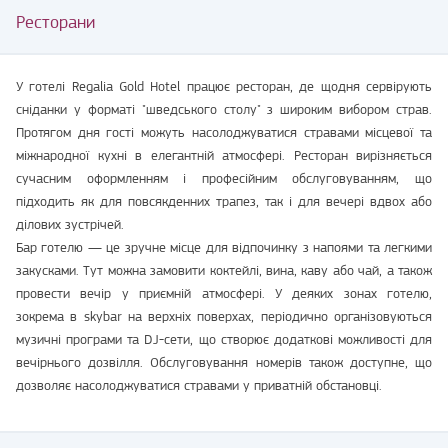
Ресторани
У готелі Regalia Gold Hotel працює ресторан, де щодня сервірують
сніданки у форматі "шведського столу" з широким вибором страв.
Протягом дня гості можуть насолоджуватися стравами місцевої та
міжнародної кухні в елегантній атмосфері. Ресторан вирізняється
сучасним оформленням і професійним обслуговуванням, що
підходить як для повсякденних трапез, так і для вечері вдвох або
ділових зустрічей.
Бар готелю — це зручне місце для відпочинку з напоями та легкими
закусками. Тут можна замовити коктейлі, вина, каву або чай, а також
провести вечір у приємній атмосфері. У деяких зонах готелю,
зокрема в skybar на верхніх поверхах, періодично організовуються
музичні програми та DJ-сети, що створює додаткові можливості для
вечірнього дозвілля. Обслуговування номерів також доступне, що
дозволяє насолоджуватися стравами у приватній обстановці.