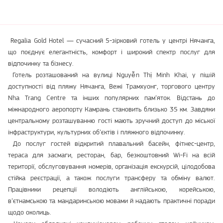
Regalia Gold Hotel — сучасний 5-зірковий готель у центрі Нячанга,
що поєднує елегантність, комфорт і широкий спектр послуг для
відпочинку та бізнесу.
Готель розташований на вулиці Nguyễn Thị Minh Khai, у пішій
доступності від пляжу Нячанга, Вежі Трамхуонг, торгового центру
Nha Trang Centre та інших популярних пам’яток. Відстань до
міжнародного аеропорту Камрань становить близько 35 км. Завдяки
центральному розташуванню гості мають зручний доступ до міської
інфраструктури, культурних об’єктів і пляжного відпочинку.
До послуг гостей відкритий плавальний басейн, фітнес-центр,
тераса для засмаги, ресторан, бар, безкоштовний Wi-Fi на всій
території, обслуговування номерів, організація екскурсій, цілодобова
стійка реєстрації, а також послуги трансферу та обміну валют.
Працівники рецепції володіють англійською, корейською,
в’єтнамською та мандаринською мовами й надають практичні поради
щодо околиць.