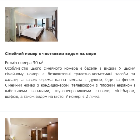
Сімейний номер з частковим видом на море
Розмір номера 30 м²
Особливістю цього сімейного номера є басейн з видом. У цьому
сімейному номері є безкоштовні туалетно-косметичні засоби та
халати, а також окрема ванна кімната з душем, біде та феном.
Сімейний номер з кондиціонером, телевізором з плоским екраном і
кабельними каналами, звуконепроникними стінами, міні-баром,
шафою, а також видом на місто. У номері є 2 ліжка.