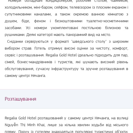
Номери обладнані кондиціонером, робочим столом, чайником,
холодильником, міні-баром, сейфом, телевізором із плоским екраном і
супутниковими каналами, а також окремою ванною кімнатою з
душем, біде, феном і безкоштовними туалетно-косметичними
засобами. Усі номери укомплектовані постільною білизною та
рушниками. Деякі категорії мають панорамний вид на місто.
Сніданки сервіруються у форматі "шведського столу" з широким
вибором страв. Готель отримує високі оцінки за чистоту, комфорт,
сервіс і розташування. Regalia Gold Hotel ідеально підходить для пар,
сімей, бізнес-мандрівників і туристів, які шукають високий рівень
обслуговування, сучасну інфраструктуру та зручне розташування в
самому центрі Нячанга.
Розташування
Regalia Gold Hotel розташований у самому центрі Нячанга, на вулиці
Nguyễn Thị Minh Khai, лише за кілька хвилин ходьби від міського
пляжу. Поруч із готелем знаходяться популярні туристичні об’єкти,