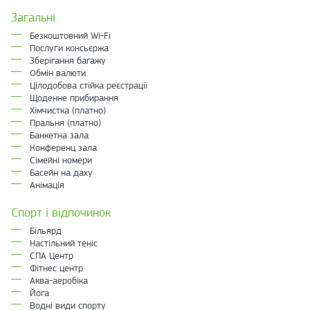
Загальні
Безкоштовний Wi-Fi
Послуги консьєржа
Зберігання багажу
Обмін валюти
Цілодобова стійка реєстрації
Щоденне прибирання
Хімчистка (платно)
Пральня (платно)
Банкетна зала
Конференц зала
Сімейні номери
Басейн на даху
Анімація
Спорт і відпочинок
Більярд
Настільний теніс
СПА Центр
Фітнес центр
Аква-аеробіка
Йога
Водні види спорту