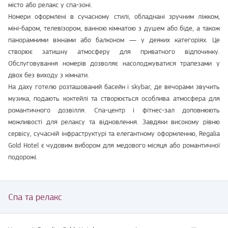
місто або релакс у спа-зоні.
Номери оформлені в сучасному стилі, обладнані зручним ліжком,
міні-баром, телевізором, ванною кімнатою з душем або біде, а також
панорамними вікнами або балконом — у деяких категоріях. Це
створює затишну атмосферу для приватного відпочинку.
Обслуговування номерів дозволяє насолоджуватися трапезами у
двох без виходу з кімнати.
На даху готелю розташований басейн і skybar, де вечорами звучить
музика, подають коктейлі та створюється особлива атмосфера для
романтичного дозвілля. Спа-центр і фітнес-зал доповнюють
можливості для релаксу та відновлення. Завдяки високому рівню
сервісу, сучасній інфраструктурі та елегантному оформленню, Regalia
Gold Hotel є чудовим вибором для медового місяця або романтичної
подорожі.
Спа та релакс