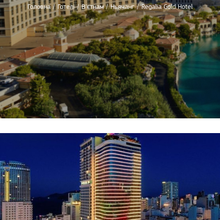
Головна
/
Готелі
/
В'єтнам
/
Ньячанг
/
Regalia Gold Hotel