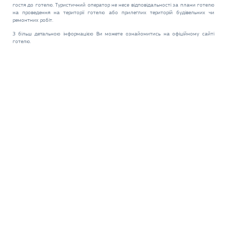
гостя до готелю. Туристичний оператор не несе відповідальності за плани готелю
на проведення на території готелю або прилеглих територій будівельних чи
ремонтних робіт.
З більш детальною інформацією Ви можете ознайомитись на офіційному сайті
готелю.