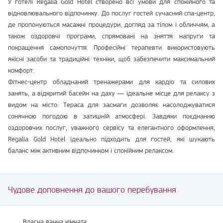
У готелі Regalia Gold Hotel створено всі умови для спокійного та
відновлювального відпочинку. До послуг гостей сучасний спа-центр,
де пропонуються масажні процедури, догляд за тілом і обличчям, а
також оздоровчі програми, спрямовані на зняття напруги та
покращення самопочуття. Професійні терапевти використовують
якісні засоби та традиційні техніки, щоб забезпечити максимальний
комфорт.
Фітнес-центр обладнаний тренажерами для кардіо та силових
занять, а відкритий басейн на даху — ідеальне місце для релаксу з
видом на місто. Тераса для засмаги дозволяє насолоджуватися
сонячною погодою в затишній атмосфері. Завдяки поєднанню
оздоровчих послуг, уважного сервісу та елегантного оформлення,
Regalia Gold Hotel ідеально підходить для гостей, які шукають
баланс між активним відпочинком і спокійним релаксом.
Чудове доповнення до вашого перебування
Власна ванна кімната