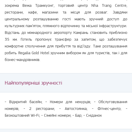
зокрема Вежа Трамхуонг, торговий центр Nha Trang Centre,
ресторани, кафе, магазини та місця для розваг. Завдяки
центральному розташуванню гості мають зручний доступ до
культурних пам’яток, пляжного відпочинку та міської інфраструктури.
Відстань до міжнародного аеропорту Камрань становить приблизно
35 км. Готель пропонує трансфер за запитом, що забезпечує
комфортне сполучення для прибуття та від’їзду. Таке розташування
робить Regalia Gold Hotel зручним вибором як для туристів, так і для
бізнес-мандрівників.
Найпопулярніші зручності
- Відкритий басейн; - Номери для некурців; - Обслуговування
номерів; - 2 ресторани; - Автостоянка; - Фітнес-центр; -
Безкоштовний Wi-Fi; - Сімейні номери; - Бар; - Сніданок