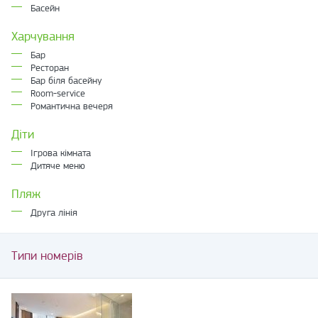
Басейн
Харчування
Бар
Ресторан
Бар біля басейну
Room-service
Романтична вечеря
Діти
Ігрова кімната
Дитяче меню
Пляж
Друга лінія
Типи номерів