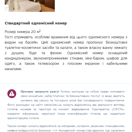
Стандартний одномісний номер
Розмір номера 20 м²
Гості отримають особливі враження від цього одномісного номера з
видом на басейн. Цей одномісний номер пропонує безкоштовні
туалетно-косметичні засоби та халати, а також власну ванну кімнату
з душем, біде та феном. Одномісний номер оснащений
кондиціонером, звуконепроникними стінами, міні-баром, шафою для
одягу, а також телевізором з плоским екраном і кабельними
каналами.
Просимо звернути увагу!
Готель залишає за собою право змінювати
свою концепцію, набір платних та безкоштовних послуг, їх види, вартість
залежно від сезону та погодних умов без попереднього повідомлення.
Фото розміщені на сайті siesta.kiev.ua можуть відрізнятись від реального вигляду
готелів, номерів та території на момент відвідування. Туроператор «СІЄСТА»,
надаючи інформацію, керується лише класифікацією готелів, що надається
адміністрацією готелю.
Також номери можуть відрізнятися за метражем, колірним рішенням, плануванням,
наявністю/відсутністю балкона і т.п. Конкретний номер стає відомим при заселенні