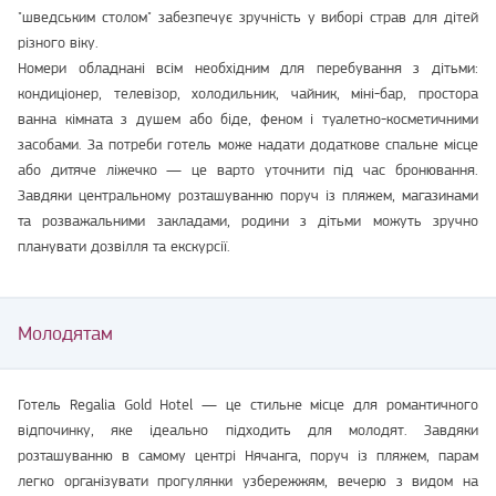
"шведським столом" забезпечує зручність у виборі страв для дітей
різного віку.
Номери обладнані всім необхідним для перебування з дітьми:
кондиціонер, телевізор, холодильник, чайник, міні-бар, простора
ванна кімната з душем або біде, феном і туалетно-косметичними
засобами. За потреби готель може надати додаткове спальне місце
або дитяче ліжечко — це варто уточнити під час бронювання.
Завдяки центральному розташуванню поруч із пляжем, магазинами
та розважальними закладами, родини з дітьми можуть зручно
планувати дозвілля та екскурсії.
Молодятам
Готель Regalia Gold Hotel — це стильне місце для романтичного
відпочинку, яке ідеально підходить для молодят. Завдяки
розташуванню в самому центрі Нячанга, поруч із пляжем, парам
легко організувати прогулянки узбережжям, вечерю з видом на