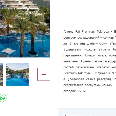
Готель Rai Premium Tekirova - E
центром розташований у селищі 
за 5 км від дайвінг-зони «Три
Відвідувачі можуть зіграти б
паркування. Номери готелю осна
каналами. З деяких номерів відк
гостей безкоштовні туалетно-ко
Premium Tekirova - Ex Queen's Pa
є цілодобова стійка реєстрації 
скористатися послугами няньки. 
складає 53 км.