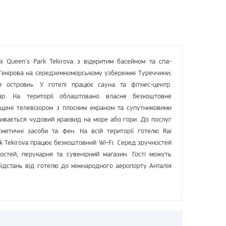
x Queen's Park Tekirova з відкритим басейном та спа-
Текірова на середземноморському узбережжі Туреччини,
 острови». У готелі працює сауна та фітнес-центр.
ар. На території облаштовано власне безкоштовне
щені телевізором з плоским екраном та супутниковими
ривається чудовий краєвид на море або гори. До послуг
сметичні засоби та фен. На всій території готелю Rai
rk Tekirova працює безкоштовний Wi-Fi. Серед зручностей
гостей, перукарня та сувенірний магазин. Гості можуть
Відстань від готелю до міжнародного аеропорту Анталія