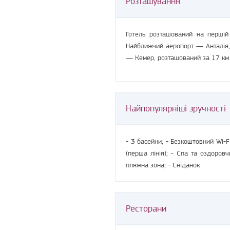
Розташування
Готель розташований на першій
Найближчий аеропорт — Анталія, 
— Кемер, розташований за 17 км 
Найпопулярніші зручності
- 3 басейни
; -
Безкоштовний Wi-F
(перша лінія)
; -
Спа та оздоровч
пляжна зона
; -
Сніданок
Ресторани