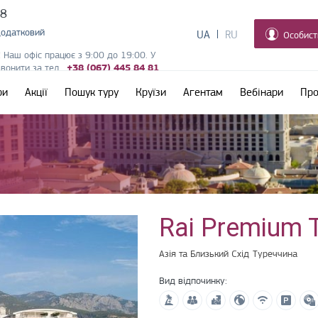
38
додатковий
UA
RU
Особист
! Наш офіс працює з 9:00 до 19:00. У
дзвонити за тел.
+38 (067) 445 84 81
ри
Акції
Пошук туру
Круїзи
Агентам
Вебінари
Про
Rai Premium 
Азія та Близький Схід
Туреччина
Вид відпочинку: