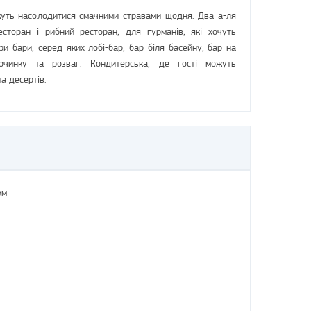
жуть насолодитися смачними стравами щодня. Два a-ля
есторан і рибний ресторан, для гурманів, які хочуть
и бари, серед яких лобі-бар, бар біля басейну, бар на
очинку та розваг. Кондитерська, де гості можуть
а десертів.
км