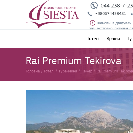
044 238-7-2
+380674458481
– 
Шановні відвідувачі
разі екстреної ситуації 
Готелі
Країни
Ту
Rai Premium Tekirova
Головна
/
Готелі
/
Туреччина
/
Кемер
/
Rai Premium Tekirova