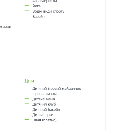
Аква-аеробіка
Йога
Водні види спорту
Басейн
женими
Діти
Дитячий ігровий майданчик
Ігрова кімната
Дитяче меню
Дитячий клуб
Дитячий басейн
Дитячі гірки
Няня (платно)