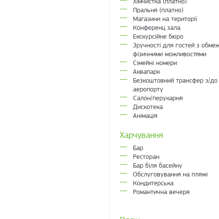
Хімчистка (платно)
Пральня (платно)
Магазини на території
Конференц зала
Екскурсійне бюро
Зручності для гостей з обме
фізичними можливостями
Сімейні номери
Аквапарк
Безкоштовний трансфер з/до
аеропорту
Салон/перукарня
Дискотека
Анімація
Харчування
Бар
Ресторан
Бар біля басейну
Обслуговування на пляжі
Кондитерська
Романтична вечеря