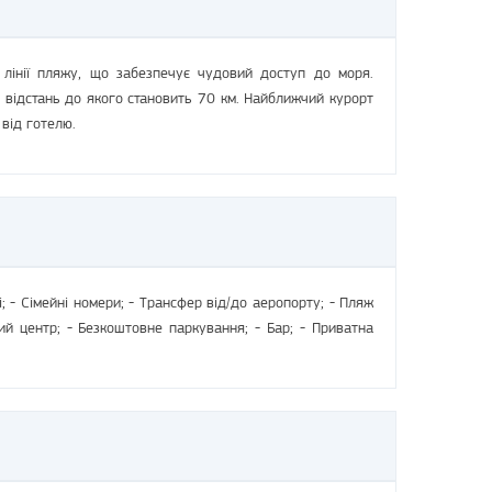
 лінії пляжу, що забезпечує чудовий доступ до моря.
відстань до якого становить 70 км. Найближчий курорт
від готелю.
i
; -
Сімейні номери
; -
Трансфер від/до аеропорту
; -
Пляж
ий центр
; -
Безкоштовне паркування
; -
Бар; -
Приватна