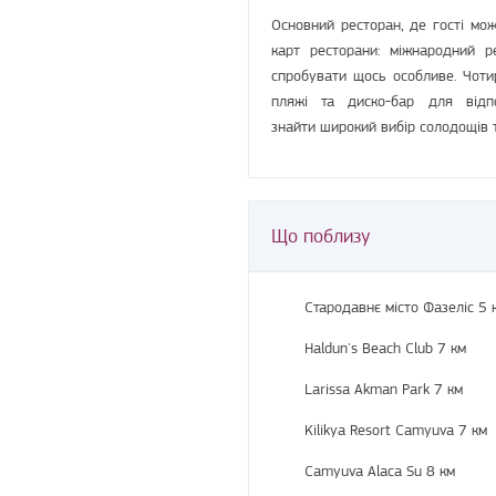
Основний ресторан, де гості мо
карт ресторани: міжнародний р
спробувати щось особливе. Чотир
пляжі та диско-бар для відп
знайти широкий вибір солодощів т
Що поблизу
Стародавнє місто Фазеліс
5 
Haldun's Beach Club
7 км
Larissa Akman Park
7 км
Kilikya Resort Camyuva
7 км
Camyuva Alaca Su
8 км