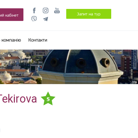
Запит на тур
ий кабінет
 компанію
Контакти
Tekirova
5