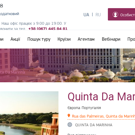
38
додатковий
UA
RU
Особист
! Наш офіс працює з 9:00 до 19:00. У
дзвонити за тел.
+38 (067) 445 84 81
ри
Акції
Пошук туру
Круїзи
Агентам
Вебінари
Про
nta Da Marinha
Quinta Da Ma
Європа
Португалія
Rua das Palmeiras, Quinta da Mari
QUINTA DA MARINHA
Вид відпочинку: