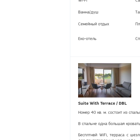
Ванна/душ
Та
Семейный отдых
Пл
Еко-отель
Сп
Suite With Terrace / DBL
Номер 40 кв. м. состоит из спаль
В спальне одна большая кровать
Бесплтнвй WiFi, терраса с шезл