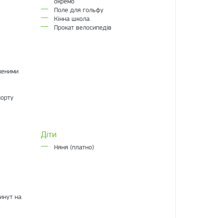
окремо
Поле для гольфу
Кінна школа
Прокат велосипедів
женими
порту
Діти
Няня (платно)
инут на