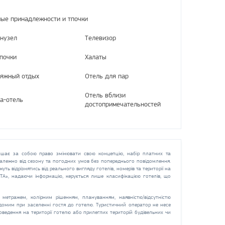
тные принадлежности и тпочки
нузел
Телевизор
почки
Халаты
яжный отдых
Отель для пар
Отель вблизи
а-отель
достопримечательностей
шає за собою право змінювати свою концепцію, набір платних та
 залежно від сезону та погодних умов без попереднього повідомлення.
жуть відрізнятись від реального вигляду готелів, номерів та території на
СТА», надаючи інформацію, керується лише класифікацією готелів, що
метражем, колірним рішенням, плануванням, наявністю/відсутністю
ідомим при заселенні гостя до готелю. Туристичний оператор не несе
оведення на території готелю або прилеглих територій будівельних чи