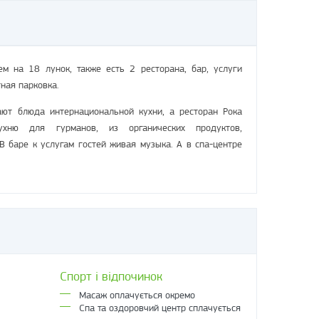
ем на 18 лунок, также есть 2 ресторана, бар, услуги
тная парковка.
гают блюда интернациональной кухни, а ресторан Рока
кухню для гурманов, из органических продуктов,
 баре к услугам гостей живая музыка. А в спа-центре
Спорт і відпочинок
Масаж оплачується окремо
Спа та оздоровчий центр сплачується