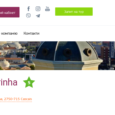
Запит на тур
ий кабінет
 компанію
Контакти
rinha
5
nha, 2750-715 Cascais