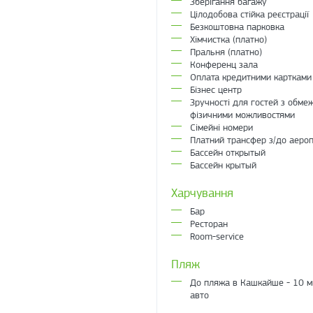
Зберігання багажу
Цілодобова стійка реєстрації
Безкоштовна парковка
Хімчистка (платно)
Пральня (платно)
Конференц зала
Оплата кредитними картками
Бізнес центр
Зручності для гостей з обме
фізичними можливостями
Сімейні номери
Платний трансфер з/до аеро
Бассейн открытый
Бассейн крытый
Харчування
Бар
Ресторан
Room-service
Пляж
До пляжа в Кашкайше - 10 м
авто