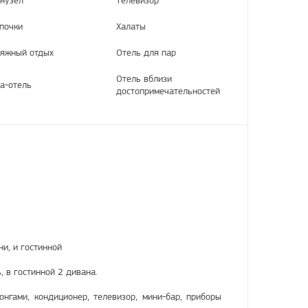
почки
Халаты
яжный отдых
Отель для пар
Отель вблизи
а-отель
достопримечательностей
ни, и гостинной
, в гостинной 2 дивана.
онгами, кондиционер, телевизор, мини-бар, приборы