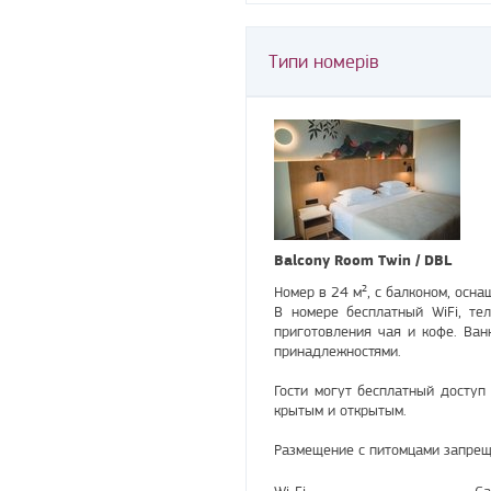
Типи номерів
Balcony Room Twin / DBL
Номер в 24 м², с балконом, осн
В номере бесплатный WiFi, те
приготовления чая и кофе. Ван
принадлежностями.
Гости могут бесплатный доступ 
крытым и открытым.
Размещение с питомцами запрещ
Wi-Fi
Са