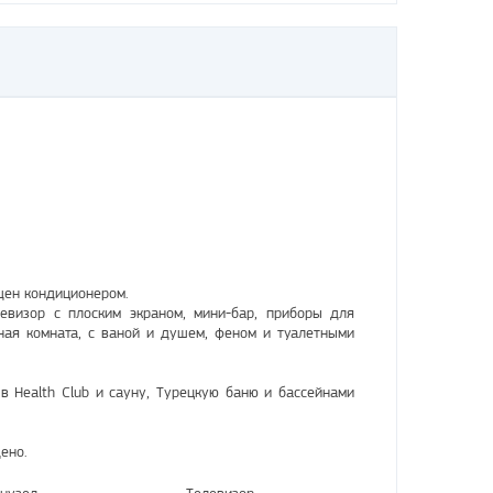
ащен кондиционером.
левизор с плоским экраном, мини-бар, приборы для
ная комната, с ваной и душем, феном и туалетными
в Health Club и сауну, Турецкую баню и бассейнами
ено.
нузел
Телевизор