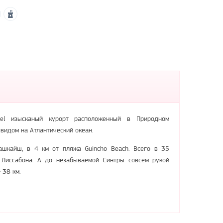
tel изысканый курорт расположенный в Природном
 с видом на Атлантический океан.
ашкайш, в 4 км от пляжа Guincho Beach. Всего в 35
 Лиссабона. А до незабываемой Синтры совсем рукой
 38 км.