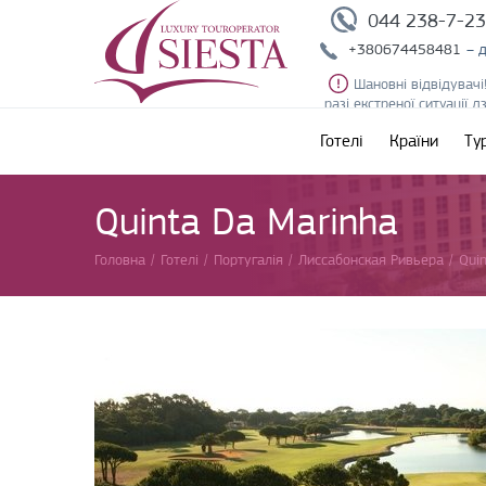
044 238-7-2
+380674458481
– 
Шановні відвідувачі
разі екстреної ситуації 
Готелі
Країни
Ту
Quinta Da Marinha
Головна
/
Готелі
/
Португалія
/
Лиссабонская Ривьера
/
Qui