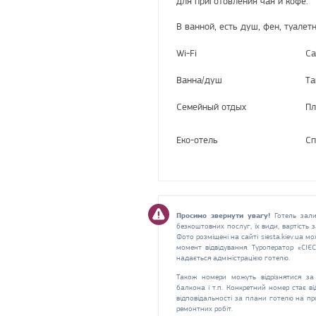
для приготовления чая и кофе.
В ванной, есть душ, фен, туале
Wi-Fi
Са
Ванна/душ
Та
Семейный отдых
Пл
Еко-отель
Сп
Просимо звернути увагу!
Готель зали
безкоштовних послуг, їх види, вартість
Фото розміщені на сайті siesta.kiev.ua мо
момент відвідування. Туроператор «СІЄ
надається адміністрацією готелю.
Також номери можуть відрізнятися за 
балкона і т.п. Конкретний номер стає в
відповідальності за плани готелю на пр
ремонтних робіт.