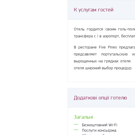
К услугам гостей
Отель гордится своим голь-пол
трансфера с / в аэропорт, беспла
В ресторане Five Pines предла
предсавляет португальскую 
вырощенных на грядках отеля. В
отеля широкий выбор процедур.
Додаткові опції готелю
Загальні
Безкоштовний Wi-Fi
Послуги консьєржа